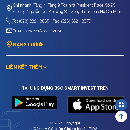
Tầng 4, Tầng 9 Tòa nhà President Place, Số 93
Chi nhánh:
Đường Nguyễn Du, Phường Sài Gòn, Thành phố Hồ Chí Minh
Tel: (028) 3821 8885 | Fax: (028) 3821 8879
Email: services@bsc.com.vn
MẠNG LƯỚI
LIÊN KẾT THÊM
TẢI ỨNG DỤNG BSC SMART INVEST TRÊN
© 2024 Copyright
Công ty Cổ phần Chứng khoán BIDV