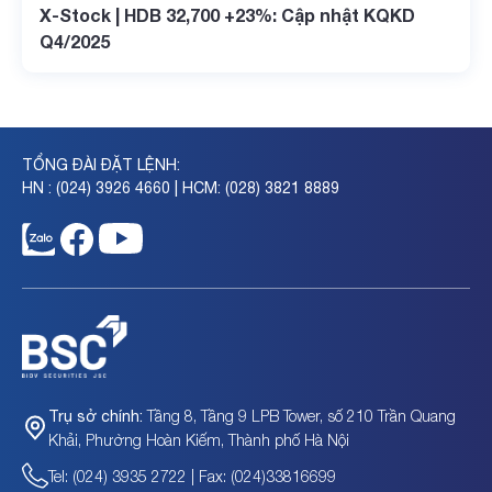
X-Stock | HDB 32,700 +23%: Cập nhật KQKD
Q4/2025
TỔNG ĐÀI ĐẶT LỆNH:
HN : (024) 3926 4660 | HCM: (028) 3821 8889
Tầng 8, Tầng 9 LPB Tower, số 210 Trần Quang
Trụ sở chính:
Khải, Phường Hoàn Kiếm, Thành phố Hà Nội
Tel: (024) 3935 2722 | Fax: (024)33816699