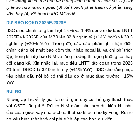
Các thông tin cụ thể hơn về mảng kinh doanh tài sản số; (2) Nới
tỷ lệ sở hữu nước ngoài; (3) Kế hoạch phát hành cổ phần tăng
vốn; hay (4) Kế hoạch IPO MCredit.
DỰ BÁO KQKD 2025F-2026F
BSC điều chỉnh tăng lần lượt 1.6% và 1.4% đối với dự báo LNTT
2025F và 2026F của MBB lên 32.8 nghìn tỷ (+14% YoY) và 39.5
nghìn tỷ (+20% YoY). Trong đó, các cấu phần ghi nhận điều
chỉnh đáng kể nhất bao gồm thu nhập ngoài lãi và chi phí trích
lập, trong khi dự báo NIM và tăng trưởng tín dụng không có thay
đổi đáng kể. Xin nhắc lại, mục tiêu LNTT tập đoàn trong 2025
đã trình ĐHCĐ là 32.0 nghìn tỷ (+11% YoY). BSC cho rằng mục
tiêu phấn đấu nội bộ có thể đâu đó ở mức tăng trưởng +15%
YoY.
R
Ủ
I RO
Những áp lực về tỷ giá, lãi suất gần đây có thể gây thách thức
với CSTT tổng thể. Rủi ro NIM giảm sâu hơn dự kiến khi nhu
cầu của người vay nhà ở chưa thật sự khỏe như kỳ vọng. Rủi ro
nợ xấu hình thành và chi phí trích lập cao hơn dự kiến.