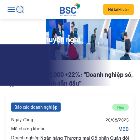
Mở tài khoản
Danh mục khuyến nghị
X-Alpha | MBB 32,000 +22%: "Doanh nghiệp số,
tập đoàn tài chính dẫn đầu"
Báo cáo doanh nghiệp
Mua
Ngày đăng
26/08/2025
Mã chứng khoán
MBB
Doanh nghiệp
Ngân hàng Thương mại Cổ phần Quân đội