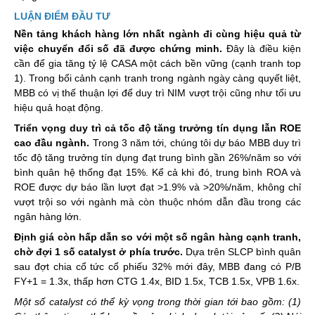
LU
Ậ
N
Đ
I
Ể
M
ĐẦ
U T
Ư
Nền tảng khách hàng lớn nhất ngành đi cùng hiệu quả từ
việc chuyển đổi số đã được chứng minh.
Đây là điều kiện
cần để gia tăng tỷ lệ CASA một cách bền vững (cạnh tranh top
1). Trong bổi cảnh cạnh tranh trong ngành ngày càng quyết liệt,
MBB có vị thế thuận lợi để duy trì NIM vượt trội cũng như tối ưu
hiệu quả hoạt động.
Triển vọng duy trì cả tốc độ tăng trưởng tín dụng lẫn ROE
cao đầu ngành.
Trong 3 năm tới, chúng tôi dự báo MBB duy trì
tốc độ tăng trưởng tín dụng đạt trung bình gần 26%/năm so với
bình quân hệ thống đạt 15%. Kể cả khi đó, trung bình ROA và
ROE được dự báo lần lượt đạt >1.9% và >20%/năm, không chỉ
vượt trội so với ngành mà còn thuộc nhóm dẫn đầu trong các
ngân hàng lớn.
Định giá còn hấp dẫn so với một số ngân hàng cạnh tranh,
chờ đợi 1 số catalyst ở phía trước.
Dựa trên SLCP bình quân
sau đợt chia cổ tức cổ phiếu 32% mới đây, MBB đang có P/B
FY+1 = 1.3x, thấp hơn CTG 1.4x, BID 1.5x, TCB 1.5x, VPB 1.6x.
Một số catalyst có thể kỳ vọng trong thời gian tới bao gồm: (1)