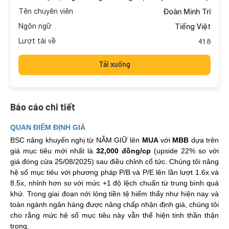
Tên chuyên viên
Đoàn Minh Trí
Ngôn ngữ
Tiếng Việt
Lượt tải về
418
Tải xuống
Báo cáo chi tiết
QUAN
Đ
I
Ể
M
ĐỊ
NH GIÁ
BSC nâng khuyến nghị từ NẮM GIỮ lên
MUA
với
MBB
dựa trên
giá mục tiêu mới nhất là
32,000 đồng/cp
(upside 22% so với
giá đóng cửa 25/08/2025) sau điều chỉnh cổ tức. Chúng tôi nâng
hệ số mục tiêu với phương pháp P/B và P/E lên lần lượt 1.6x và
8.5x, nhỉnh hơn so với mức +1 độ lệch chuẩn từ trung bình quá
khứ. Trong giai đoạn nới lỏng tiền tệ hiếm thấy như hiện nay và
toàn ngành ngân hàng được nâng chấp nhận định giá, chúng tôi
cho rằng mức hệ số mục tiêu này vẫn thể hiện tinh thần thận
trọng.