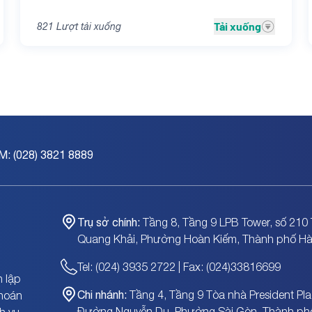
Tải xuống
821
Lượt tải xuống
M: (028) 3821 8889
Trụ sở chính:
Tầng 8, Tầng 9 LPB Tower, số 210 
Quang Khải, Phường Hoàn Kiếm, Thành phố Hà
Tel: (024) 3935 2722 | Fax: (024)33816699
 lập
Chi nhánh:
Tầng 4, Tầng 9 Tòa nhà President Pla
khoán
Đường Nguyễn Du, Phường Sài Gòn, Thành ph