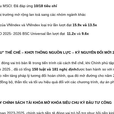
êu MSCI: Đã đáp ứng
10/18 tiêu chí
thị trường mở rộng lan toả sang các nhóm ngành khác
của VNIndex và VNIndex loại trừ lần lượt đạt
15.9x và 13.5x
 2025- 2026 BSC Universal lần lượt đạt
11.2x
và
9.6x
U” THỂ CHẾ – KHƠI THÔNG NGUỒN LỰC – KỶ NGUYÊN ĐỔI MỚI 2
óng vai trò bản lề trong tiến trình cải cách thể chế, khi Chính phủ t
 2025 , đã có tổng
150 luật và 181 nghị định
được ban hành so với 
ạo nền tảng pháp lý tương đối hoàn chỉnh, qua đó mở đường cho năm 20
đồng bộ, thần tốc và tối ưu hiệu quả đối với các chương trình, dự án ph
Y CHÍNH SÁCH TÀI KHÓA MỞ KHÓA SIÊU CHU KỲ ĐẦU TƯ CÔNG
oạn 2023-2025, chính sách tiền tệ đóng vai trò hỗ trợ phục hồi nền ki