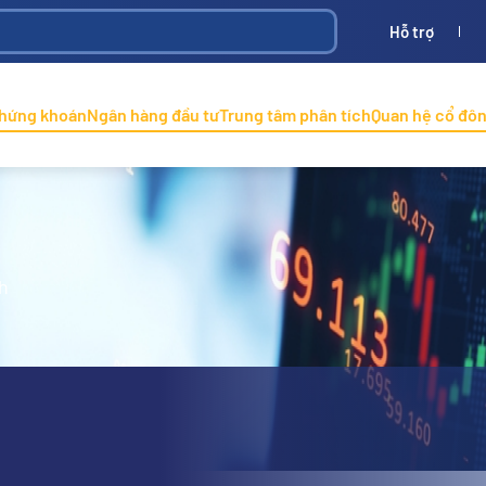
Hỗ trợ
Bình
ONINCO
chứng khoán
Ngân hàng đầu tư
Trung tâm phân tích
Quan hệ cổ đô
h