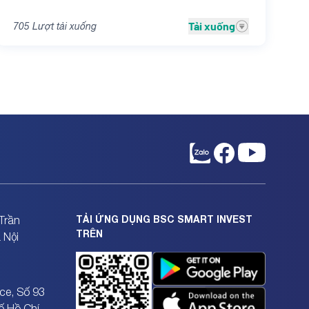
Tải xuống
705
Lượt tải xuống
TẢI ỨNG DỤNG BSC SMART INVEST
Trần
TRÊN
 Nội
ce, Số 93
ố Hồ Chí