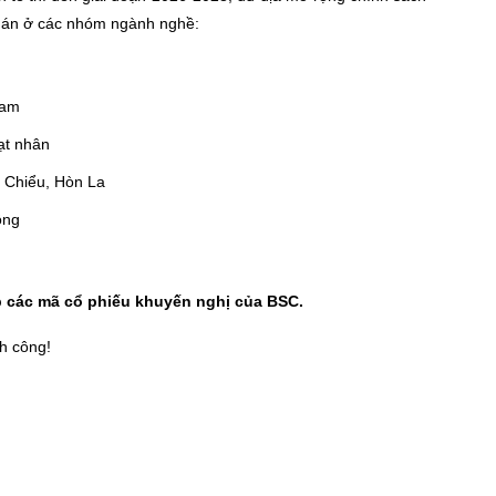
dự án ở các nhóm ngành nghề:
 Nam
ạt nhân
n Chiểu, Hòn La
ồng
op các mã cổ phiếu khuyến nghị của BSC.
h công!