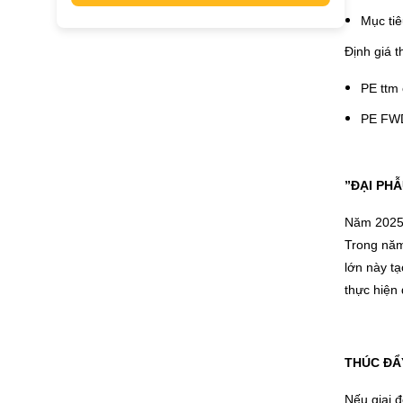
Mục ti
Định giá 
PE ttm 
PE FWD
”ĐẠI PHẪ
Năm 2025 đ
Trong năm
lớn này t
thực hiện 
THÚC ĐẨ
Nếu giai đ