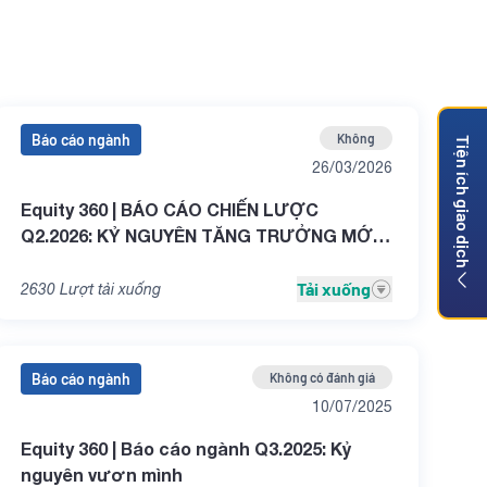
Báo cáo ngành
Không
Tiện ích giao dịch
26/03/2026
Equity 360 | BÁO CÁO CHIẾN LƯỢC
Q2.2026: KỶ NGUYÊN TĂNG TRƯỞNG MỚI -
SÓNG LỚN HÓA RỒNG
Tải xuống
2630
Lượt tải xuống
Báo cáo ngành
Không có đánh giá
10/07/2025
Equity 360 | Báo cáo ngành Q3.2025: Kỷ
nguyên vươn mình