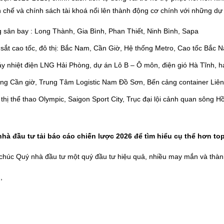
ạn chế và chính sách tài khoá nổi lên thành động cơ chính với những 
 sân bay : Long Thành, Gia Bình, Phan Thiết, Ninh Bình, Sapa
sắt cao tốc, đô thị: Bắc Nam, Cần Giờ, Hệ thống Metro, Cao tốc Bắc
y nhiệt điện LNG Hải Phòng, dự án Lô B – Ô môn, điện gió Hà Tĩnh, h
ảng Cần giờ, Trung Tâm Logistic Nam Đồ Sơn, Bến cảng container Liê
thị thể thao Olympic, Saigon Sport City, Trục đại lội cảnh quan sông H
hà đầu tư tải báo cáo chiến lược 2026 để tìm hiểu cụ thể hơn t
chúc Quý nhà đầu tư một quý đầu tư hiệu quả, nhiều may mắn và thàn
,