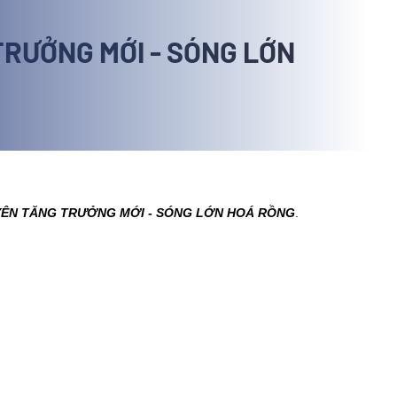
 TRƯỞNG MỚI - SÓNG LỚN
GUYÊN TĂNG TRƯỞNG MỚI - SÓNG LỚN HOÁ RỒNG
.