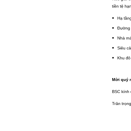
tiền tệ h
Hạ tầng
Đường 
Nhà má
Siêu c
Khu đô 
Mời quý n
BSC kính 
Trân trọng