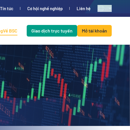
VI
Tin tức
Cơ hội nghề nghiệp
Liên hệ
ng
Về BSC
Giao dịch trực tuyến
Mở tài khoản