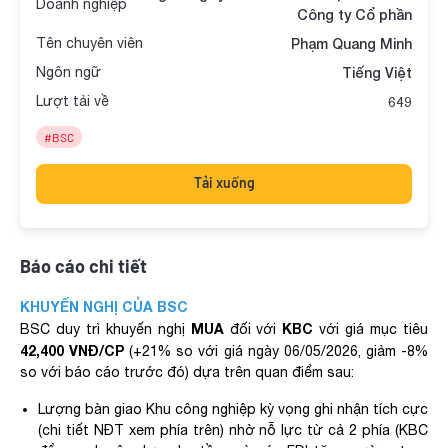
Doanh nghiệp
Công ty Cổ phần
Tên chuyên viên
Phạm Quang Minh
Ngôn ngữ
Tiếng Việt
Lượt tải về
649
#BSC
Tải xuống
Báo cáo chi tiết
KHUYẾN NGHỊ CỦA BSC
MUA
KBC
BSC duy trì khuyến nghị
đối với
với giá mục tiêu
42,400 VNĐ/CP
(+21% so với giá ngày 06/05/2026, giảm -8%
so với báo cáo trước đó) dựa trên quan điểm sau:
Lượng bàn giao Khu công nghiệp kỳ vọng ghi nhận tích cực
(chi tiết NĐT xem phía trên) nhờ nỗ lực từ cả 2 phía (KBC