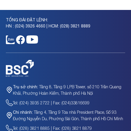
TỔNG ĐÀI ĐẶT LỆNH:
HN : (024) 3926 4660 | HCM: (028) 3821 8889
Tầng 8, Tầng 9 LPB Tower, số 210 Trần Quang
Trụ sở chính:
Khải, Phường Hoàn Kiếm, Thành phố Hà Nội
Tel: (024) 3935 2722 | Fax: (024)33816699
Tầng 4, Tầng 9 Tòa nhà President Place, Số 93
Chi nhánh:
Đường Nguyễn Du, Phường Sài Gòn, Thành phố Hồ Chí Minh
Tel: (028) 3821 8885 | Fax: (028) 3821 8879