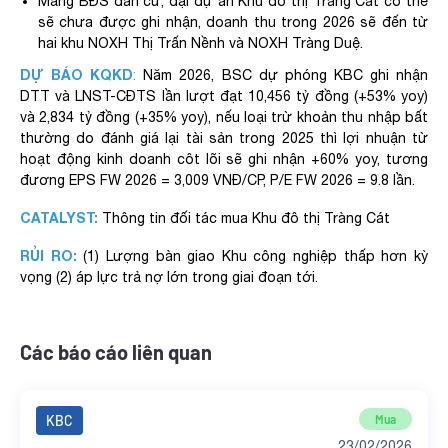
Mảng BĐS dân cư, đại dự án Khu đô thị Tràng Cát có thể
sẽ chưa được ghi nhận, doanh thu trong 2026 sẽ đến từ
hai khu NOXH Thị Trấn Nềnh và NOXH Tràng Duệ.
DỰ BÁO KQKD
:
Năm 2026, BSC dự phóng KBC ghi nhận
DTT và LNST-CĐTS lần lượt đạt 10,456 tỷ đồng (+53% yoy)
và 2,834 tỷ đồng (+35% yoy), nếu loại trừ khoản thu nhập bất
thường do đánh giá lại tài sản trong 2025 thì lợi nhuận từ
hoạt động kinh doanh côt lõi sẽ ghi nhận +60% yoy, tương
đương EPS FW 2026 = 3,009 VNĐ/CP, P/E FW 2026 = 9.8 lần.
CATALYST:
Thông tin đối tác mua Khu đô thị Tràng Cát
RỦI RO:
(1) Lượng bàn giao Khu công nghiệp thấp hơn kỳ
vọng (2) áp lực trả nợ lớn trong giai đoạn tới.
Các báo cáo liên quan
KBC
Mua
23/02/2026