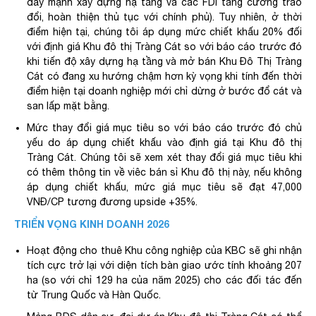
đẩy mạnh xây dựng hạ tầng và các FDI tăng cường trao
đổi, hoàn thiện thủ tục với chính phủ). Tuy nhiên, ở thời
điểm hiện tại, chúng tôi áp dụng mức chiết khấu 20% đối
với định giá Khu đô thị Tràng Cát so với báo cáo trước đó
khi tiến độ xây dựng hạ tầng và mở bán Khu Đô Thị Tràng
Cát có đang xu hướng chậm hơn kỳ vọng khi tính đến thời
điểm hiện tại doanh nghiệp mới chỉ dừng ở bước đổ cát và
san lấp mặt bằng.
Mức thay đổi giá mục tiêu so với báo cáo trước đó chủ
yếu do áp dụng chiết khấu vào định giá tại Khu đô thị
Tràng Cát. Chúng tôi sẽ xem xét thay đổi giá mục tiêu khi
có thêm thông tin về viêc bán sỉ Khu đô thị này, nếu không
áp dụng chiết khấu, mức giá mục tiêu sẽ đạt 47,000
VNĐ/CP tương đương upside +35%.
TRIỂN VỌNG KINH DOANH 2026
Hoạt động cho thuê Khu công nghiệp của KBC sẽ ghi nhận
tích cực trở lại với diện tích bàn giao ước tính khoảng 207
ha (so với chỉ 129 ha của năm 2025) cho các đối tác đến
từ Trung Quốc và Hàn Quốc.