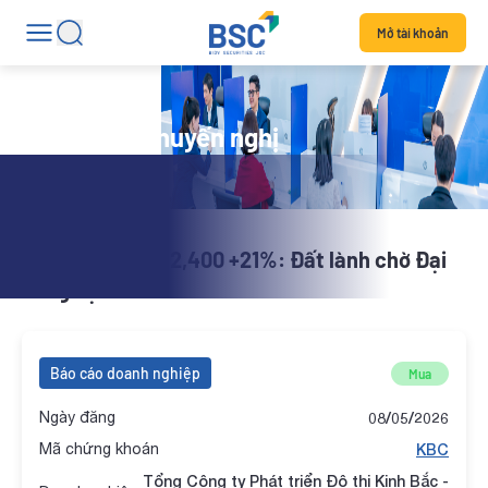
Mở tài khoản
Danh mục khuyến nghị
X-Alpha | KBC 42,400 +21%: Đất lành chờ Đại
bàng đậu
Báo cáo doanh nghiệp
Mua
Ngày đăng
08/05/2026
Mã chứng khoán
KBC
Tổng Công ty Phát triển Đô thị Kinh Bắc -