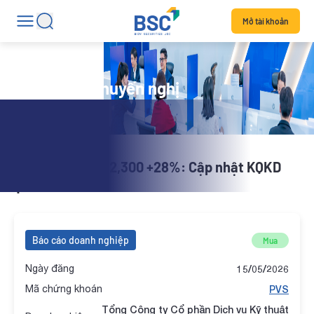
Mở tài khoản
Danh mục khuyến nghị
X-Stock | PVS 52,300 +28%: Cập nhật KQKD
Q1/2026
Báo cáo doanh nghiệp
Mua
Ngày đăng
15/05/2026
Mã chứng khoán
PVS
Tổng Công ty Cổ phần Dịch vụ Kỹ thuật