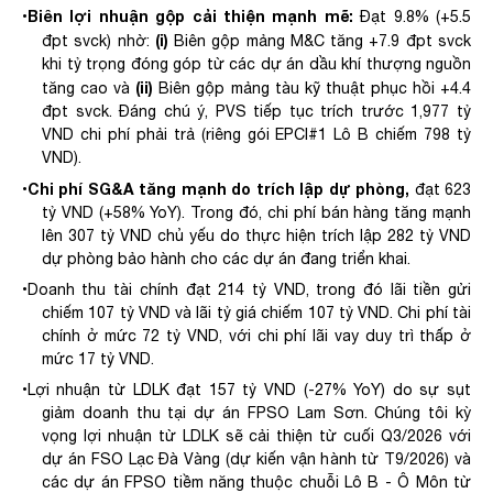
Biên lợi
nhuận gộp
cải thiện mạnh mẽ:
•
Đạt 9.8% (+5.5
(i)
đpt svck) nhờ:
Biên gộp mảng M&C tăng +7.9 đpt svck
khi tỷ trọng đóng góp từ các dự án dầu khí thượng nguồn
(ii)
tăng cao và
Biên gộp mảng tàu kỹ thuật phục hồi +4.4
đpt svck. Đáng chú ý, PVS tiếp tục trích trước 1,977 tỷ
VND chi phí phải trả (riêng gói EPCI#1 Lô B chiếm 798 tỷ
VND).
Chi
phí
SG&A
tăng
mạnh
do
trích
lập
dự
phòng,
•
đạt 623
tỷ VND (+58% YoY). Trong đó, chi phí bán hàng tăng mạnh
lên 307 tỷ VND chủ yếu do thực hiện trích lập 282 tỷ VND
dự phòng bảo hành cho các dự án đang triển khai
.
•
Doanh
thu
tài
chính
đạt
214
tỷ
VND,
trong
đó
lãi
tiền
gửi
chiếm
107
tỷ
VND
và
lãi
tỷ
giá
chiếm
107
tỷ
VND. Chi
phí
tài
chính
ở
mức
72
tỷ
VND,
với
chi
phí
lãi
vay
duy
trì
thấp
ở
mức
17
tỷ
VND
.
•
Lợi nhuận từ LDLK đạt 157 tỷ VND (-27% YoY) do sự sụt
giảm
doanh thu
tại dự án FPSO Lam Sơn.
Chúng tôi kỳ
vọng lợi nhuận từ LDLK sẽ cải thiện từ cuối Q3/2026 với
dự án FSO Lạc Đà Vàng (dự kiến vận hành từ T9/2026) và
các dự án FPSO tiềm năng thuộc chuỗi Lô B - Ô Môn từ