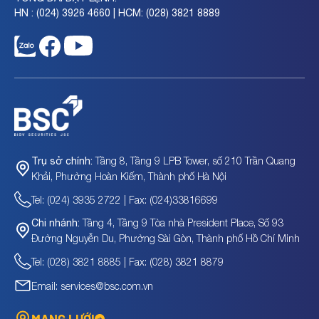
HN : (024) 3926 4660 | HCM: (028) 3821 8889
Tầng 8, Tầng 9 LPB Tower, số 210 Trần Quang
Trụ sở chính:
Khải, Phường Hoàn Kiếm, Thành phố Hà Nội
Tel: (024) 3935 2722 | Fax: (024)33816699
Tầng 4, Tầng 9 Tòa nhà President Place, Số 93
Chi nhánh:
Đường Nguyễn Du, Phường Sài Gòn, Thành phố Hồ Chí Minh
Tel: (028) 3821 8885 | Fax: (028) 3821 8879
Email: services@bsc.com.vn