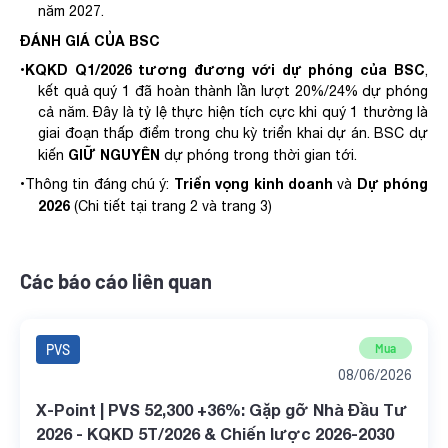
năm 2027
.
ĐÁNH GIÁ CỦA BSC
KQKD Q1/2026
tương đương với dự phóng của BSC
•
,
kết quả quý 1
đã hoàn thành lần lượt
20
%/2
4
% dự phóng
cả năm. Đây là tỷ lệ thực hiện tích cực khi quý
1
thường là
giai đoạn thấp điểm trong chu kỳ triển khai dự án
.
BSC
dự
GIỮ NGUYÊN
kiến
dự
phóng
trong
thời
gian
tới
.
Triển
vọng
kinh
doanh
Dự
phóng
•
Thông tin
đáng
chú
ý:
và
2026
(Chi
tiết
tại
trang
2
và
trang
3
)
Các báo cáo liên quan
PVS
Mua
08/06/2026
X-Point | PVS 52,300 +36%: Gặp gỡ Nhà Đầu Tư
2026 - KQKD 5T/2026 & Chiến lược 2026-2030