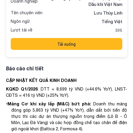
Doanh nghiệp
Dầu khí Việt Nam
Tên chuyên viên
Lưu Thùy Linh
Ngôn ngữ
Tiếng Việt
Lượt tải về
325
Tải xuống
Báo cáo chi tiết
CẬP NHẬT KẾT QUẢ KINH DOANH
KQKD Q1/2026
:
DTT = 8,699
tỷ
VND (+44.6% YoY), LNST-
CĐTS = 416
tỷ
VND (+25% YoY).
Mảng Cơ khí xây lắp (M&C) bứt phá:
•
Doanh thu mảng
đóng góp 5,863 tỷ VND (+47% YoY), dẫn dắt bởi tiến độ
thực thi các dự án thượng nguồn trọng điểm (Lô B - Ô
Môn, Lạc Đà Vàng)
và
các hợp đồng chế tạo chân đế điện
gió ngoài
khơi (Baltica
2, Formosa 4)
.