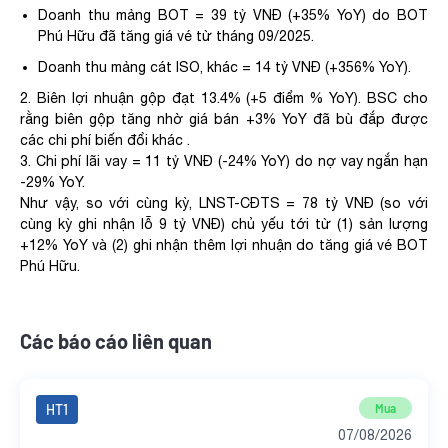
Doanh thu mảng BOT = 39 tỷ VNĐ (+35% YoY) do BOT
Phú Hữu đã tăng giá vé từ tháng 09/2025.
Doanh thu mảng cát ISO, khác = 14 tỷ VNĐ (+356% YoY).
2. Biên lợi nhuận gộp đạt 13.4% (+5 điểm % YoY). BSC cho
rằng biên gộp tăng nhờ giá bán +3% YoY đã bù đắp được
các chi phí biến đổi khác .
3. Chi phí lãi vay = 11 tỷ VNĐ (-24% YoY) do nợ vay ngắn hạn
-29% YoY.
Như vậy, so với cùng kỳ, LNST-CĐTS = 78 tỷ VNĐ (so với
cùng kỳ ghi nhận lỗ 9 tỷ VNĐ) chủ yếu tới từ (1) sản lượng
+12% YoY và (2) ghi nhận thêm lợi nhuận do tăng giá vé BOT
Phú Hữu.
Các báo cáo liên quan
HT1
Mua
07/08/2026