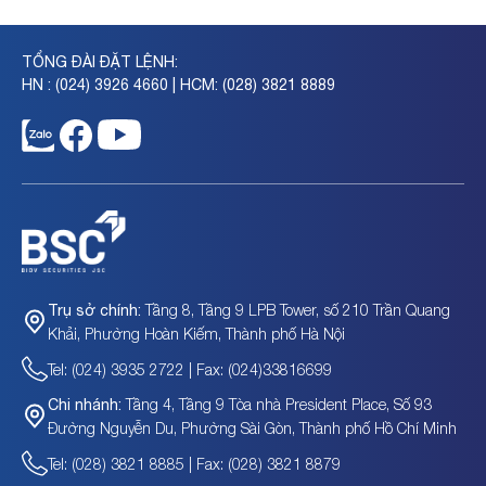
TỔNG ĐÀI ĐẶT LỆNH:
HN : (024) 3926 4660 | HCM: (028) 3821 8889
Tầng 8, Tầng 9 LPB Tower, số 210 Trần Quang
Trụ sở chính:
Khải, Phường Hoàn Kiếm, Thành phố Hà Nội
Tel: (024) 3935 2722 | Fax: (024)33816699
Tầng 4, Tầng 9 Tòa nhà President Place, Số 93
Chi nhánh:
Đường Nguyễn Du, Phường Sài Gòn, Thành phố Hồ Chí Minh
Tel: (028) 3821 8885 | Fax: (028) 3821 8879