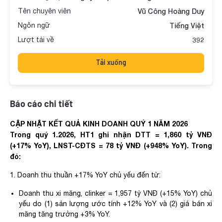
Tên chuyên viên
Vũ Công Hoàng Duy
Ngôn ngữ
Tiếng Việt
Lượt tải về
392
Tải xuống
Báo cáo chi tiết
CẬP NHẬT KẾT QUẢ KINH DOANH QUÝ 1 NĂM 2026
Trong quý 1.2026, HT1 ghi nhận DTT = 1,860 tỷ VNĐ
(+17% YoY), LNST-CĐTS = 78 tỷ VNĐ (+948% YoY). Trong
đó:
1. Doanh thu thuần +17% YoY chủ yếu đến từ:
Doanh thu xi măng, clinker = 1,957 tỷ VNĐ (+15% YoY) chủ
yếu do (1) sản lượng ước tính +12% YoY và (2) giá bán xi
măng tăng trưởng +3% YoY.