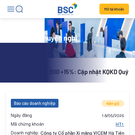
Mở tài khoản
Danh mục khuyến nghị
X-Stock | HT1 15,900 +15%: Cập nhật KQKD Quý
1.2026
Báo cáo doanh nghiệp
Nắm giữ
Ngày đăng
18/05/2026
Mã chứng khoán
HT1
Doanh nghiệp
Công ty Cổ phần Xi măng VICEM Hà Tiên