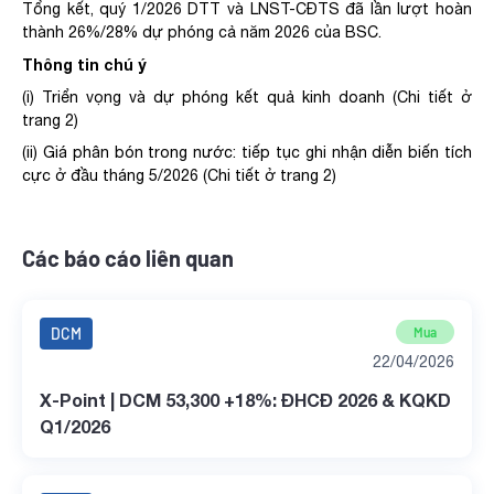
Tổng
kết
,
quý 1/2026 DTT và LNST-CĐTS đã lần lượt hoàn
thành
2
6
%/2
8
% dự phóng cả năm
2026 của BSC.
Thông tin chú ý
(i) Triển vọng và dự phóng kết quả kinh doanh (
Chi tiết ở
trang 2
)
(ii) Giá phân bón trong nước: tiếp tục ghi nhận diễn biến tích
cực ở đầu tháng 5/2026 (
Chi tiết ở trang 2
)
Các báo cáo liên quan
DCM
Mua
22/04/2026
X-Point | DCM 53,300 +18%: ĐHCĐ 2026 & KQKD
Q1/2026