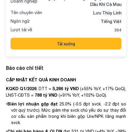
Doanh nghiệp
Dầu Khí Cà Mau
Tên chuyên viên
Lưu Thùy Linh
Ngôn ngữ
Tiếng Việt
Lượt tải về
364
Tải xuống
Báo cáo chi tiết
CẬP NHẬT KẾT QUẢ KINH DOANH
KQKD Q1/2026
5,286 tỷ VND
:
DTT =
(+55% YoY, +17% QoQ),
788 tỷ VND
LNST-CĐTS =
(+91% YoY, +102% QoQ)
.
Biên
lợi nhuận
gộp đạt
•
25.0% (-0.5 đpt svck, -2.2 đpt so
với quý trước)
.
Mức giảm nhẹ svck chủ yếu do sự thay đổi
cơ cấu sản phẩm
trong khi biên gộp Ure/NPK tăng mạnh
svck.
Chi phí bán hàng & QLDN
•
đạt
531 tỷ VND (+4% YoY, -38%