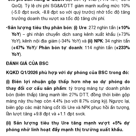
QoQ). Tỷ lệ chi phí SG&A/DTT giảm mạnh xuống mức 10%
(-5.0 đpt svck, -8.8 đpt so với quý trước)
nhờ
tốc độ tăng
trưởng doanh thu vượt xa tốc độ tăng chi phí.
Sản
lượng tiêu thụ phân bón
(
i
)
Ure
+10
%
•
:
: 2
72
nghìn
tấn (
YoY
)
– ghi nhận chuyển dịch sang kênh xuất khẩu (+73%
(ii)
NPK
YoY)
, kênh
nội địa
giảm
(-34% YoY)
và
:
34
nghìn
tấn
+
47
%
YoY
Phân bón tự doanh
+
233
%
(
)
/
:
114
nghìn
tấn (
YoY
)
.
ĐÁNH GIÁ
CỦA BSC
KQKD Q1/2026 phù hợp
với dự phóng của BSC
trong đó:
(i) Biên lợi nhuận gộp thấp hơn nhẹ so dự phóng do
t
hay đổi cơ cấu sản phẩm
: tỷ trọng mảng tự doanh phân
bón (biên thấp) tăng mạnh lên 27% DTT, đồng thời biên gộp
mảng này thu hẹp còn 4.4% (so với 8.7% cùng kỳ). Ngược lại,
biên gộp các mặt hàng cốt lõi Ure và NPK phục hồi ấn tượng,
lần lượt tăng +9.8 đpt và +1.1 đpt svck.
(ii) Sản lượng tiêu thụ Ure tăng mạnh vượt +5% dự
phóng nhờ linh hoạt đẩy mạnh thị trường xuất khẩu.