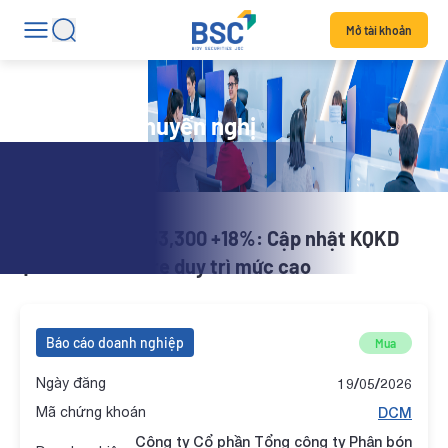
Mở tài khoản
Danh mục khuyến nghị
X-Stock | DCM 53,300 +18%: Cập nhật KQKD
Q1/2026 - Giá ure duy trì mức cao
Báo cáo doanh nghiệp
Mua
Ngày đăng
19/05/2026
Mã chứng khoán
DCM
Công ty Cổ phần Tổng công ty Phân bón