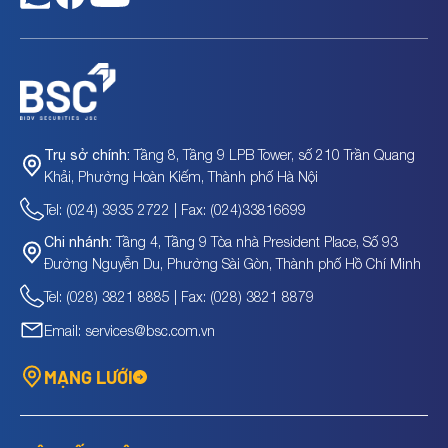
Tầng 8, Tầng 9 LPB Tower, số 210 Trần Quang
Trụ sở chính:
Khải, Phường Hoàn Kiếm, Thành phố Hà Nội
Tel: (024) 3935 2722 | Fax: (024)33816699
Tầng 4, Tầng 9 Tòa nhà President Place, Số 93
Chi nhánh:
Đường Nguyễn Du, Phường Sài Gòn, Thành phố Hồ Chí Minh
Tel: (028) 3821 8885 | Fax: (028) 3821 8879
Email: services@bsc.com.vn
MẠNG LƯỚI