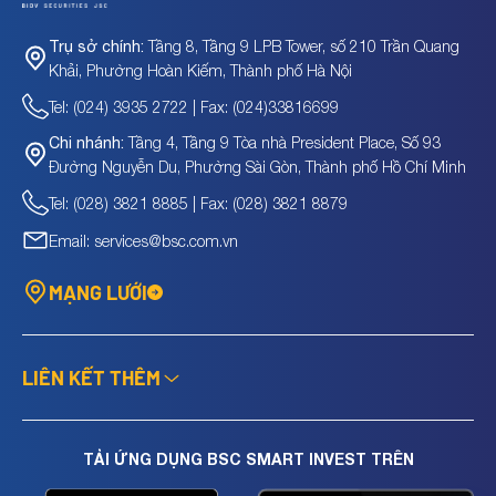
Tầng 8, Tầng 9 LPB Tower, số 210 Trần Quang
Trụ sở chính:
Khải, Phường Hoàn Kiếm, Thành phố Hà Nội
Tel: (024) 3935 2722 | Fax: (024)33816699
Tầng 4, Tầng 9 Tòa nhà President Place, Số 93
Chi nhánh:
Đường Nguyễn Du, Phường Sài Gòn, Thành phố Hồ Chí Minh
Tel: (028) 3821 8885 | Fax: (028) 3821 8879
Email: services@bsc.com.vn
MẠNG LƯỚI
LIÊN KẾT THÊM
TẢI ỨNG DỤNG BSC SMART INVEST TRÊN