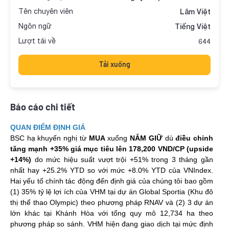
Tên chuyên viên
Lâm Việt
Ngôn ngữ
Tiếng Việt
Lượt tải về
644
Tải xuống
Báo cáo chi tiết
QUAN ĐIỂM ĐỊNH GIÁ
BSC hạ khuyến nghị từ
MUA
xuống
NẮM GIỮ
dù
điều chỉnh
tăng mạnh +35% giá mục tiêu lên 178,200 VND/CP (upside
+14%)
do mức hiệu suất vượt trội +51% trong 3 tháng gần
nhất hay +25.2% YTD so với mức +8.0% YTD của VNIndex.
Hai yếu tố chính tác động đến định giá của chúng tôi bao gồm
(1) 35% tỷ lệ lợi ích của VHM tại dự án Global Sportia (Khu đô
thị thể thao Olympic) theo phương pháp RNAV và (2) 3 dự án
lớn khác tại Khánh Hòa với tổng quy mô 12,734 ha theo
phương pháp so sánh. VHM hiện đang giao dịch tại mức định