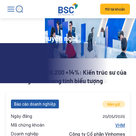
Mở tài khoản
Danh mục khuyến nghị
X-Alpha | VHM 178,200 +14%: Kiến trúc sư của
các công trình mang tính biểu tượng
Báo cáo doanh nghiệp
Nắm giữ
Ngày đăng
20/05/2026
Mã chứng khoán
VHM
Doanh nghiệp
Công ty Cổ phần Vinhomes