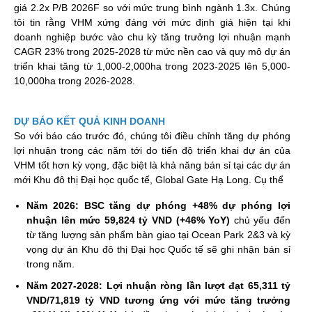
giá 2.2x P/B 2026F so với mức trung bình ngành 1.3x. Chúng
tôi tin rằng VHM xứng đáng với mức định giá hiện tại khi
doanh nghiệp bước vào chu kỳ tăng trưởng lợi nhuận mạnh
CAGR 23% trong 2025-2028 từ mức nền cao và quy mô dự án
triển khai tăng từ 1,000-2,000ha trong 2023-2025 lên 5,000-
10,000ha trong 2026-2028.
DỰ BÁO KẾT QUẢ KINH DOANH
So với báo cáo trước đó, chúng tôi điều chỉnh tăng dự phóng
lợi nhuận trong các năm tới do tiến độ triển khai dự án của
VHM tốt hơn kỳ vọng, đặc biệt là khả năng bán sỉ tại các dự án
mới Khu đô thị Đại học quốc tế, Global Gate Hạ Long. Cụ thể
Năm 2026: BSC tăng dự phóng +48% dự phóng lợi
nhuận lên mức 59,824 tỷ VND (+46% YoY)
chủ yếu đến
từ tăng lượng sản phẩm bàn giao tại Ocean Park 2&3 và kỳ
vọng dự án Khu đô thị Đại học Quốc tế sẽ ghi nhận bán sỉ
trong năm.
Năm 2027-2028: Lợi nhuận ròng lần lượt đạt 65,311 tỷ
VND/71,819 tỷ VND tương ứng với mức tăng trưởng