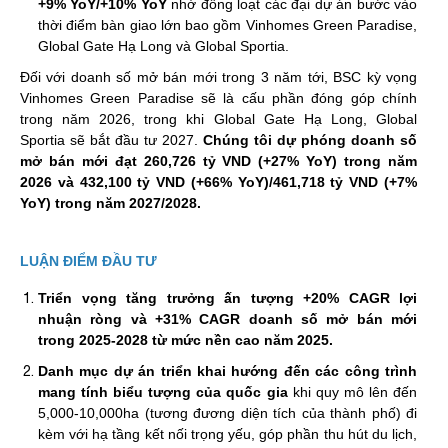
+9% YoY/+10% YoY
nhờ đồng loạt các đại dự án bước vào
thời điểm bàn giao lớn bao gồm Vinhomes Green Paradise,
Global Gate Hạ Long và Global Sportia.
Đối với doanh số mở bán mới trong 3 năm tới, BSC kỳ vọng
Vinhomes Green Paradise sẽ là cấu phần đóng góp chính
trong năm 2026, trong khi Global Gate Hạ Long, Global
Sportia sẽ bắt đầu tư 2027.
Chúng tôi dự phóng doanh số
mở bán mới đạt 260,726 tỷ VND (+27% YoY) trong năm
2026 và 432,100 tỷ VND (+66% YoY)/461,718 tỷ VND (+7%
YoY) trong năm 2027/2028.
LUẬN ĐIỂM ĐẦU TƯ
Triển vọng tăng trưởng ấn tượng +20% CAGR lợi
nhuận ròng và +31% CAGR doanh số mở bán mới
trong 2025-2028 từ mức nền cao năm 2025.
Danh mục dự án triển khai hướng đến các công trình
mang tính biểu tượng của quốc gia
khi quy mô lên đến
5,000-10,000ha (tương đương diện tích của thành phố) đi
kèm với hạ tầng kết nối trọng yếu, góp phần thu hút du lịch,