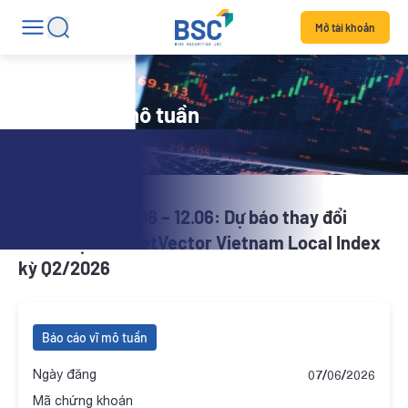
Mở tài khoản
Báo cáo vĩ mô tuần
BSC Radar | 08.06 – 12.06: Dự báo thay đổi
danh mục MarketVector Vietnam Local Index
kỳ Q2/2026
Báo cáo vĩ mô tuần
Ngày đăng
07/06/2026
Mã chứng khoán