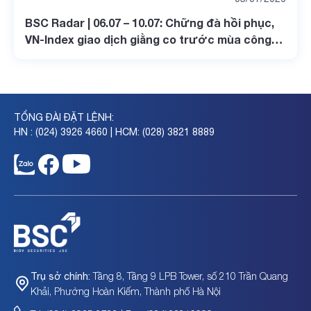
BSC Radar | 06.07 – 10.07: Chững đà hồi phục,
VN-Index giao dịch giằng co trước mùa công
bố KQKD quý II
TỔNG ĐÀI ĐẶT LỆNH:
HN : (024) 3926 4660 | HCM: (028) 3821 8889
Tầng 8, Tầng 9 LPB Tower, số 210 Trần Quang
Trụ sở chính:
Khải, Phường Hoàn Kiếm, Thành phố Hà Nội