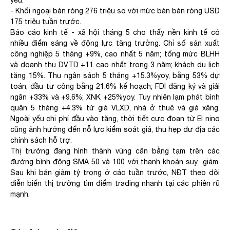
yếu.
- Khối ngoại bán ròng 276 triệu so với mức bán bán ròng USD
175 triệu tuần trước.
Báo cáo kinh tế - xã hội tháng 5 cho thấy nền kinh tế có
nhiều điểm sáng về động lực tăng trưởng. Chỉ số sản xuất
công nghiệp 5 tháng +9%, cao nhất 5 năm; tổng mức BLHH
và doanh thu DVTD +11 cao nhất trong 3 năm; khách du lịch
tăng 15%. Thu ngân sách 5 tháng +15.3%yoy, bằng 53% dự
toán; đầu tư công bằng 21.6% kế hoạch; FDI đăng ký và giải
ngân +33% và +9.6%; XNK +25%yoy. Tuy nhiên lạm phát bình
quân 5 tháng +4.3% từ giá VLXD, nhà ở thuê và giá xăng.
Ngoài yếu chi phí đầu vào tăng, thời tiết cực đoan từ El nino
cũng ảnh hưởng đến nỗ lực kiểm soát giá, thu hẹp dư địa các
chính sách hỗ trợ.
Thị trường đang hình thành vùng cân bằng tạm trên các
đường bình động SMA 50 và 100 với thanh khoản suy giảm.
Sau khi bán giảm tỷ trọng ở các tuần trước, NĐT theo dõi
diễn biến thị trường tìm điểm trading nhanh tại các phiên rũ
mạnh.