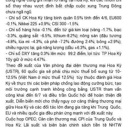
công nghệ cũng ghi nhận rõ ràng tại Hoa Kỳ, khi các nhóm chỉ
số thay nhau vượt đỉnh bất chấp cuộc xung Trung Đông
chưa ngã ngũ.
- Chỉ số CK Hoa Kỳ tăng bình quân 0.5% tính đến 4/6, EU600
-0.1%, Nikkei 225 +0.9%; CSI 300 -1.5%.
- Chỉ số hàng hóa -0.1%, đến từ giá kim loại (vàng -1.7%, bạc
-3.3%, quặng sắt -6.5%, lithium-8.2%); nông sản (đậu tương
-4.8%, lúa mì -4.3%, cà phê -7.2% đường 2.4%; bông +2.9%);
chiều ngược lại, giá năng lượng (dầu +6.3%, gas +1.1%).
- Chỉ số DXY tăng 0.3% lên mức 99.2 điểm, lợi tức TP Hoa Kỳ
10y giữ ở mức 4.47%.
Theo đề xuất của Văn phòng đại diện thương mại Hoa Kỳ
(USTR), 60 quốc gia sẽ phải chịu mức thuế bổ sung từ 10-
12.5% (Việt Nam ở mức thuế 12.5%) tùy thuộc đánh giá Hoa
Kỳ về thực thi các biện pháp chống lao động cưỡng bức, tạo
môi trường cạnh tranh không công bằng. USTR tham vấn
công khai đến 6/7 và điều trần Quốc hội để hoàn thiện đề
xuất. Diễn biến mới cho thấy nguy cơ căng thẳng thương mại
giữa Hoa Kỳ và các đối tác lớn đang gia tăng khi Trung Quốc,
EU và nhiều quốc gia đều phản ứng mạnh với đề xuất này.
Cuộc họp OPEC; Cán cân thương mại, CPI của Trung Quốc và
Hoa Kỳ; Lãi suất và biên bản chính sách tiền tệ NHTW