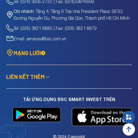
Tel: (024) 3935 2722 | Fax: (024)33816699
Tầng 4, Tầng 9 Tòa nhà President Place, Số 93
Chi nhánh:
Đường Nguyễn Du, Phường Sài Gòn, Thành phố Hồ Chí Minh
Tel: (028) 3821 8885 | Fax: (028) 3821 8879
Email: services@bsc.com.vn
MẠNG LƯỚI
LIÊN KẾT THÊM
TẢI ỨNG DỤNG BSC SMART INVEST TRÊN
© 2024 Copyright