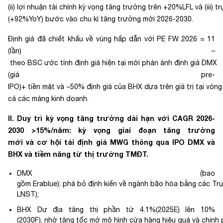
(ii) lợi nhuận tài chính kỳ vọng tăng trưởng trên +20%LFL và (iii) 
(+92%YoY) bước vào chu kì tăng trưởng mới 2026-2030.
Định giá đã chiết khấu về vùng hấp dẫn với PE FW 2026 = 11
(lần) –
theo BSC ước tính định giá hiện tại mới phản ánh định giá DMX
(giá pre-
IPO)+ tiền mặt và ~50% định giá của BHX dựa trên giá trị tại vò
cả các mảng kinh doanh.
II.
Duy trì kỳ vọng tăng trưởng dài hạn với CAGR 2026-
2030 >15%/năm: kỳ vọng giai đoạn tăng trưởng
mới và cơ hội tái định giá MWG thông qua IPO DMX và
BHX
và tiềm năng từ thị trường TMĐT.
DMX (bao
gồm Erablue):
phá bỏ định kiến về ngành bão hòa bằng các Trụ 
LNST);
BHX
Dư địa tăng thị phần từ 4.1%(2025E) lên 10%
(2030F), nhờ tăng tốc mở mô hình cửa hàng hiệu quả và chinh 