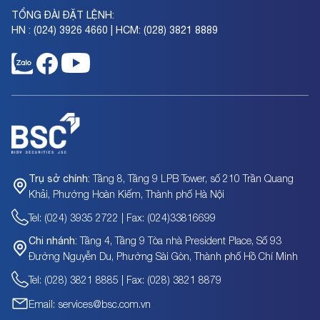
TỔNG ĐÀI ĐẶT LỆNH:
HN : (024) 3926 4660 | HCM: (028) 3821 8889
Tầng 8, Tầng 9 LPB Tower, số 210 Trần Quang
Trụ sở chính:
Khải, Phường Hoàn Kiếm, Thành phố Hà Nội
Tel: (024) 3935 2722 | Fax: (024)33816699
Tầng 4, Tầng 9 Tòa nhà President Place, Số 93
Chi nhánh:
Đường Nguyễn Du, Phường Sài Gòn, Thành phố Hồ Chí Minh
Tel: (028) 3821 8885 | Fax: (028) 3821 8879
Email: services@bsc.com.vn