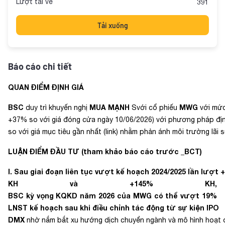
Lượt tải về
391
Tải xuống
Báo cáo chi tiết
QUAN ĐIỂM ĐỊNH GIÁ
BSC
MUA MẠNH
MWG
duy trì khuyến nghị
Svới cổ phiếu
với mức
+37% so với giá đóng cửa ngày 10/06/2026) với phương pháp địn
so với giá mục tiêu gần nhất
(link)
nhằm phản ánh môi trường lãi s
LUẬN ĐIỂM ĐẦU TƯ (
tham khảo báo cáo trước _BCT
)
I. Sau giai đoạn liên tục vượt kế hoạch 2024/2025 lần lượt
KH và +145% KH,
BSC kỳ vọng KQKD năm 2026 của MWG có thể vượt 19%
LNST kế hoạch sau khi điều chỉnh tác động từ sự kiện IPO
DMX
nhờ nắm bắt xu hướng dịch chuyển ngành và mô hình hoạt độn