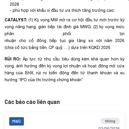
2028
- phù hợp với khẩu vị đầu tư ưa thích tăng trưởng cao;
CATALYST:
(1) Kỳ vọng MW mở ra cơ hội đầu tư mới trước kỳ
vọng nâng hạng, gián tiếp tái định giá MWG; (2) kỳ vọng mức
phân phối lợi
nhuận cho cổ đông tiếp tục gia tăng so với năm 2026
(chia cổ tức bằng tiền, CP quỹ, …) dựa trên KQKD 2026.
RỦI RO:
Áp lực từ nhu cầu tiêu dùng kém khả quan hơn kỳ
vọng, ảnh hưởng đến kỳ vọng lợi nhuận và hoạt động mở cửa
hàng của BHX; rủi ro biến động đến từ thanh khoản và xu
hướng “IPO của thị trường chứng khoán”
Các báo cáo liên quan
MWG
Không
02/06/2026