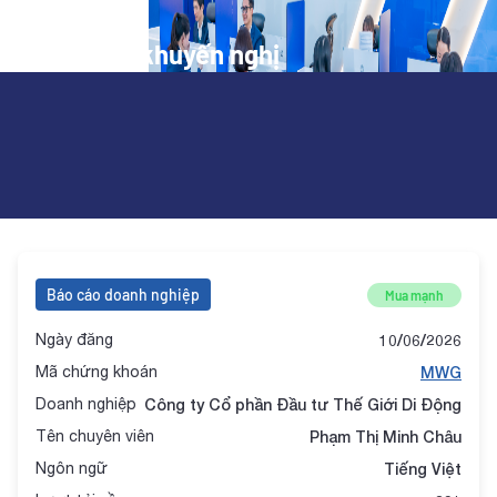
Danh mục khuyến nghị
X-Alpha | MWG 106,800 +37%: Định giá đã chiết
khấu sâu
Báo cáo doanh nghiệp
Mua mạnh
Ngày đăng
10/06/2026
Mã chứng khoán
MWG
Doanh nghiệp
Công ty Cổ phần Đầu tư Thế Giới Di Động
Tên chuyên viên
Phạm Thị Minh Châu
Ngôn ngữ
Tiếng Việt