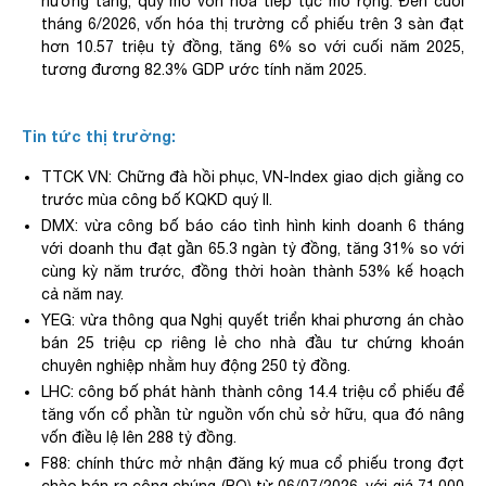
hướng tăng, quy mô vốn hóa tiếp tục mở rộng. Đến cuối
tháng 6/2026, vốn hóa thị trường cổ phiếu trên
3
sàn
đạt
hơn 10
.
57 triệu tỷ đồng, tăng 6% so với cuối năm 2025,
tương đương 82
.
3% GDP ước tính năm 2025
.
Tin tức thị trường:
TTCK VN: Chững đà hồi phục, VN-Index giao dịch giằng co
trước mùa công bố KQKD quý II
.
DMX: vừa công bố báo cáo tình hình kinh doanh 6 tháng
với doanh thu đạt gần 65.3 ngàn tỷ đồng, tăng 31% so với
cùng kỳ năm trước, đồng thời hoàn thành 53% kế hoạch
cả năm nay.
YEG: vừa thông qua Nghị quyết triển khai phương án chào
bán 25 triệu cp riêng lẻ cho nhà đầu tư chứng khoán
chuyên nghiệp nhằm huy động 250 tỷ đồng
.
LHC: công bố phát hành thành công 14.4 triệu cổ phiếu để
tăng vốn cổ phần từ nguồn vốn chủ sở hữu, qua đó nâng
vốn điều lệ lên 288 tỷ đồng.
F88: chính thức mở nhận đăng ký mua cổ phiếu trong đợt