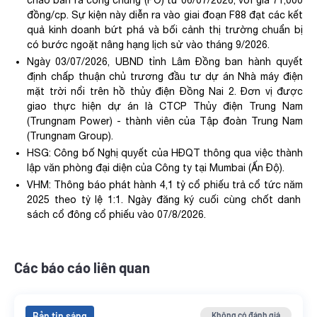
chào bán ra công chúng (PO) từ 06/07/2026, với giá 71,000
đồng/cp. Sự kiện này diễn ra vào giai đoạn F88 đạt các kết
quả kinh doanh bứt phá và bối cảnh thị trường chuẩn bị
có bước ngoặt nâng hạng lịch sử vào tháng 9/2026.
Ngày 03/07/2026, UBND tỉnh Lâm Đồng ban hành quyết
định chấp thuận chủ trương đầu tư dự án Nhà máy điện
mặt trời nổi trên hồ thủy điện Đồng Nai 2. Đơn vị được
giao thực hiện dự án là CTCP Thủy điện Trung Nam
(Trungnam Power) - thành viên của Tập đoàn Trung Nam
(Trungnam Group).
HSG:
Công
bố
Nghị
quyết
của
HĐQT
thông
qua
việc
thành
lập
văn
phòng
đại
diện
của
Công
ty
tại
Mumbai (
Ấn
Độ
).
VHM:
T
hông
báo
phát
hành
4,1
tỷ
cổ
phiếu
trả
cổ
tức
năm
2025
theo
tỷ
lệ
1:1.
Ngày
đăng
ký
cuối
cùng
chốt
danh
sách
cổ
đông
cổ
phiếu
vào
07/8/2026.
Các báo cáo liên quan
Bản tin sáng
Không có đánh giá