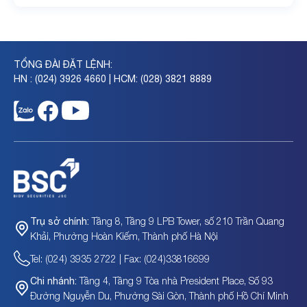
họp tháng 07
TỔNG ĐÀI ĐẶT LỆNH:
HN : (024) 3926 4660 | HCM: (028) 3821 8889
Tầng 8, Tầng 9 LPB Tower, số 210 Trần Quang
Trụ sở chính:
Khải, Phường Hoàn Kiếm, Thành phố Hà Nội
Tel: (024) 3935 2722 | Fax: (024)33816699
Tầng 4, Tầng 9 Tòa nhà President Place, Số 93
Chi nhánh:
Đường Nguyễn Du, Phường Sài Gòn, Thành phố Hồ Chí Minh