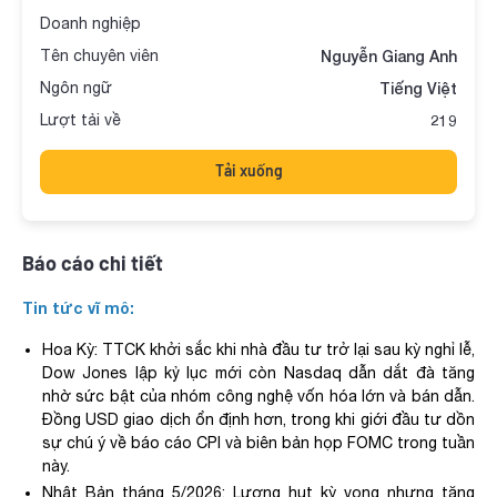
Doanh nghiệp
Tên chuyên viên
Nguyễn Giang Anh
Ngôn ngữ
Tiếng Việt
Lượt tải về
219
Tải xuống
Báo cáo chi tiết
Tin tức vĩ mô:
Hoa Kỳ: TTCK khởi sắc khi nhà đầu tư trở lại sau kỳ nghỉ lễ,
Dow Jones lập kỷ lục mới còn Nasdaq dẫn dắt đà tăng
nhờ sức bật của nhóm công nghệ vốn hóa lớn và bán dẫn.
Đồng USD giao dịch ổn định hơn, trong khi giới đầu tư dồn
sự chú ý về báo cáo CPI và biên bản họp FOMC trong tuần
này.
Nhật Bản tháng 5/2026: Lương hụt kỳ vọng nhưng tăng