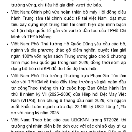
trưởng vững, chi tiêu hộ gia đình vượt dự báo.
Việt Nam: Chính phủ vừa hoàn thiện bộ máy Hội đồng điều
hành Trung tâm tài chính quốc tế tại Việt Nam, đặt mục
tiêu xây dựng một trung tâm tài chính hiện đại, minh bạch
và hội nhập quốc tế, gắn với vai trò đầu tàu của TP.Hồ Chí
Minh và TP.Đà Nẵn
ng.
Việt Nam: Phó Thủ tướng Hồ Quốc Dũng yêu cầu các bộ,
ngành và địa phương tháo gỡ điểm nghẽn, quyết tâm giải
ngân 100% vốn ngân sách Trung ương giao cho 3 chương
trình mục tiêu quốc gia trong năm 2026, đồng thời sớm áp
dụng bộ tiêu chí KPI để đo tiến độ thực hiện.
Việt Nam: Phó Thủ tướng Thường trực Phạm Gia Túc làm
việc với TPHCM về thúc đẩy tăng trưởng và giải ngân đầu
tư côngTheo thông tin từ cuộc họp Ban Chấp hành lần
thứ II nhiệm kỳ VII (2025–2030) của Hiệp hội Dệt May Việt
Nam (VITAS), tính chung 6 tháng đầu năm 2026, kim ngạch
xuất khẩu toàn ngành ước đạt 22,199 tỷ USD, tăng 1,7%
so với cùng kỳ năm 2025.
Việt Nam:
Theo báo cáo của UBCKNN, trong 6
T2026
, thị
trường ghi nhận diễn biến tích cực với các chỉ số duy trì xu