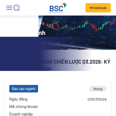
Mở tài khoản
Báo cáo ngành
Equity 360 | BÁO CÁO CHIẾN LƯỢC Q3.2026: KỶ
NGUYÊN VƯƠN MÌNH
Báo cáo ngành
Không
Ngày đăng
07/07/2026
Mã chứng khoán
Doanh nghiệp