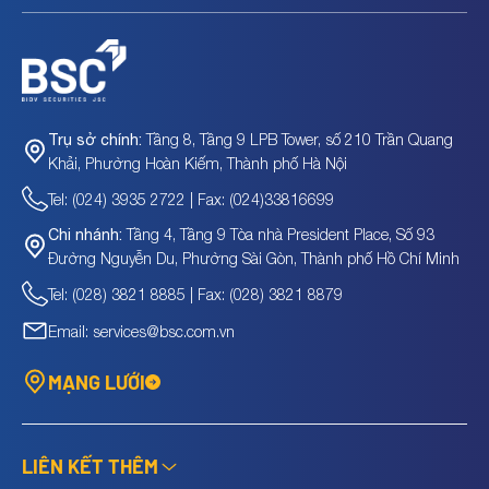
Tầng 8, Tầng 9 LPB Tower, số 210 Trần Quang
Trụ sở chính:
Khải, Phường Hoàn Kiếm, Thành phố Hà Nội
Tel: (024) 3935 2722 | Fax: (024)33816699
Tầng 4, Tầng 9 Tòa nhà President Place, Số 93
Chi nhánh:
Đường Nguyễn Du, Phường Sài Gòn, Thành phố Hồ Chí Minh
Tel: (028) 3821 8885 | Fax: (028) 3821 8879
Email: services@bsc.com.vn
MẠNG LƯỚI
LIÊN KẾT THÊM