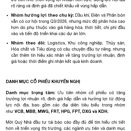
rõ ràng và định giá đã chiết khấu về vùng hấp dẫn.
Nhóm hưởng lợi theo chu kỳ:
Dầu khí, Điện và Phân bón
vẫn có cơ hội trong Q3/2026, nhưng mức độ phân hóa cao
hơn do phụ thuộc vào giá hàng hóa, thời tiết, chi phí đầu
vào và tiến độ triển khai các dự án lớn.
Nhóm theo dõi:
Logistics, Khu công nghiệp, Thủy sản,
Hóa chất và Tiêu dùng có câu chuyện đầu tư riêng, nhưng
cần thêm tín hiệu xác nhận về tăng trưởng lợi nhuận, định
giá hoặc thời điểm ghi nhận kết quả kinh doanh.
DANH MỤC CỔ PHIẾU KHUYẾN NGHỊ
Danh mục trọng tâm:
Ưu tiên nhóm cổ phiếu có tăng
trưởng lợi nhuận rõ, định giá hấp dẫn và hưởng lợi từ động
lực nội địa, bao gồm các đại diện tiêu biểu trong nhóm
VCB, MBB, MWG, FRT, HPG, FPT, DXG và KDH.
như
Mời Quý Nhà đầu tư tải báo cáo đầy đủ để tìm hiểu chi tiết
hơn về triển vọng thị trường, các ngành ưu tiên và danh mục