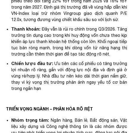
phiếu theo dõi tăng 22% YoY trong năm 2026 và 16% YoY
trong năm 2027. Định giá thị trường đã về vùng hấp dẫn khi
VN-Index loại trừ nhóm Vingroup giao dịch quanh P/E
12.0x, tương đương vùng chiết khấu sâu so với lịch sử.
Thanh khoản:
Đây vẫn là rủi ro chính trong Q3/2026. Tăng
trưởng tín dụng cao trong khi huy động vốn chưa theo kịp
khiến áp lực thanh khoản hệ thống còn lớn. Khối ngoại tiếp
tục bán ròng mạnh, trong khi dòng vốn từ nâng hạng thị
trường cần thêm thời gian để tạo tác động rõ nét.
Chiến lược đầu tư:
Ưu tiên các cổ phiếu có tăng trưởng
lợi nhuận rõ ràng, gắn với động lực nội địa và định giá ở
vùng rẻ/hợp lý. Nhà đầu tư nên kéo dài thời gian nắm giữ,
thay vì kỳ vọng thị trường phản ánh ngay yếu tố cơ bản
trong ngắn hạn
TRIỂN VỌNG NGÀNH – PHÂN HÓA RÕ RỆT
Nhóm trọng tâm:
Ngân hàng, Bán lẻ, Bất động sản, Vật
liệu xây dựng và Công nghệ thông tin là các nhóm được
ưu tiên nhờ triển vọng lợi nhuận tích cực, động lực nội địa