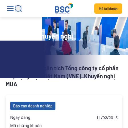
Mở tài khoản
Danh mục khuyến nghị
BSC_Báo cáo phân tích Tổng công ty cổ phần
Xây dựng điện Việt Nam (VNE)_Khuyến nghị
MUA
Báo cáo doanh nghiệp
Ngày đăng
11/02/2015
Mã chứng khoán