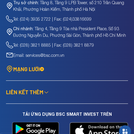
Tầng 8, Tầng 9 LPB Tower, số 210 Trần Quang
Trụ sở chính:
Khải, Phường Hoàn Kiếm, Thành phố Hà Nội
Tel: (024) 3935 2722 | Fax: (024)33816699
Tầng 4, Tầng 9 Tòa nhà President Place, Số 93
Chi nhánh:
Đường Nguyễn Du, Phường Sài Gòn, Thành phố Hồ Chí Minh
Tel: (028) 3821 8885 | Fax: (028) 3821 8879
Email: services@bsc.com.vn
MẠNG LƯỚI
LIÊN KẾT THÊM
TẢI ỨNG DỤNG BSC SMART INVEST TRÊN