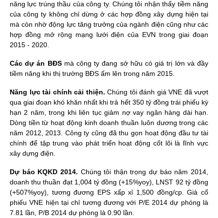
năng lực trúng thầu của công ty. Chúng tôi nhận thấy tiềm năng
của công ty không chỉ dừng ở các hợp đồng xây dựng hiện tại
mà còn nhờ động lực tăng trưởng của ngành điện cũng như các
hợp đồng mở rộng mạng lưới điện của EVN trong giai đoạn
2015 - 2020.
Các dự án BĐS
mà công ty đang sở hữu có giá trị lớn và đầy
tiềm năng khi thị trường BĐS ấm lên trong năm 2015.
Năng lực tài chính cải thiện.
Chúng tôi đánh giá VNE đã vượt
qua giai đoạn khó khăn nhất khi trả hết 350 tỷ đồng trái phiếu kỳ
hạn 2 năm, trong khi liên tục giảm nợ vay ngân hàng dài hạn.
Dòng tiền từ hoạt động kinh doanh thuần luôn dương trong các
năm 2012, 2013. Công ty cũng đã thu gọn hoạt động đầu tư tài
chính để tập trung vào phát triển hoạt động cốt lõi là lĩnh vực
xây dựng điện.
Dự báo KQKD 2014.
Chúng tôi thận trọng dự báo năm 2014,
doanh thu thuần đạt 1,004 tỷ đồng (+15%yoy), LNST 92 tỷ đồng
(+507%yoy), tương đương EPS xấp xỉ 1,500 đồng/cp. Giá cổ
phiếu VNE hiện tại chỉ tương đương với P/E 2014 dự phóng là
7.81 lần, P/B 2014 dự phóng là 0.90 lần.