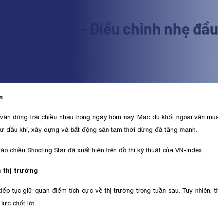
 2015.04.17 - Điều chỉnh nhẹ đầu 
o chi tiết
n
 vận động trái chiều nhau trong ngày hôm nay. Mặc dù khối ngoại vẫn mua
hư dầu khí, xây dựng và bất động sản tạm thời dừng đà tăng mạnh.
ảo chiều Shooting Star đã xuất hiện trên đồ thị kỹ thuật của VN-Index.
 thị trường
tiếp tục giữ quan điểm tích cực về thị trường trong tuần sau. Tuy nhiên, 
lực chốt lời.