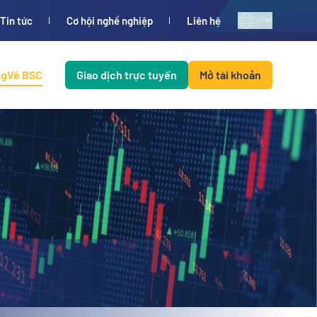
VI
Tin tức
Cơ hội nghề nghiệp
Liên hệ
ng
Về BSC
Giao dịch trực tuyến
Mở tài khoản