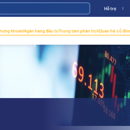
Hỗ trợ
Bình
ONINCO
chứng khoán
Ngân hàng đầu tư
Trung tâm phân tích
Quan hệ cổ đô