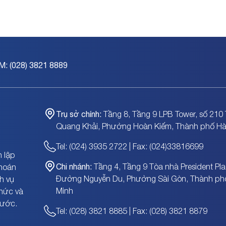
M: (028) 3821 8889
Trụ sở chính:
Tầng 8, Tầng 9 LPB Tower, số 210 
Quang Khải, Phường Hoàn Kiếm, Thành phố Hà
Tel: (024) 3935 2722 | Fax: (024)33816699
 lập
Chi nhánh:
Tầng 4, Tầng 9 Tòa nhà President Pla
khoán
Đường Nguyễn Du, Phường Sài Gòn, Thành ph
h vụ
Minh
chức và
nước.
Tel: (028) 3821 8885 | Fax: (028) 3821 8879