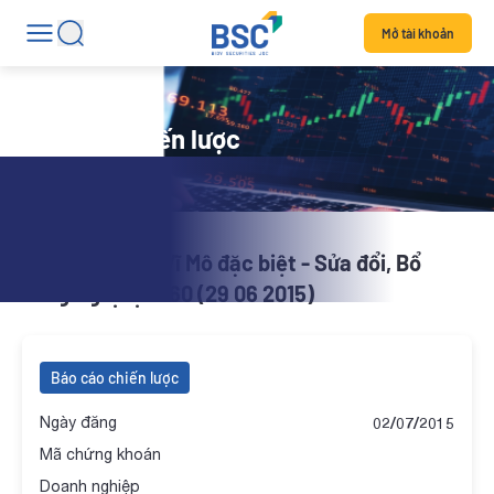
Mở tài khoản
Báo cáo chiến lược
BSC - Báo cáo Vĩ Mô đặc biệt - Sửa đổi, Bổ
sung Nghị định 60 (29 06 2015)
Báo cáo chiến lược
Ngày đăng
02/07/2015
Mã chứng khoán
Doanh nghiệp