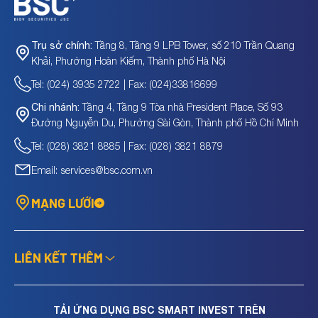
Tầng 8, Tầng 9 LPB Tower, số 210 Trần Quang
Trụ sở chính:
Khải, Phường Hoàn Kiếm, Thành phố Hà Nội
Tel: (024) 3935 2722 | Fax: (024)33816699
Tầng 4, Tầng 9 Tòa nhà President Place, Số 93
Chi nhánh:
Đường Nguyễn Du, Phường Sài Gòn, Thành phố Hồ Chí Minh
Tel: (028) 3821 8885 | Fax: (028) 3821 8879
Email: services@bsc.com.vn
MẠNG LƯỚI
LIÊN KẾT THÊM
TẢI ỨNG DỤNG BSC SMART INVEST TRÊN