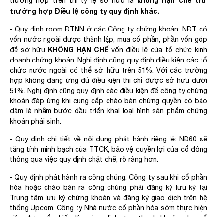
không hạn chế trừ
trường hợp trên thì tỷ lệ sở hữu là
trường hợp Điều lệ công ty quy định khác.
- Quy định room ĐTNN ở các Công ty chứng khoán: NĐT có
vốn nước ngoài được thành lập, mua cổ phần, phần vốn góp
KHÔNG HẠN CHẾ
để sở hữu
vốn điều lệ của tổ chức kinh
doanh chứng khoán. Nghị định cũng quy định điều kiện các tổ
chức nước ngoài có thể sở hữu trên 51%. Với các trường
hợp không đáng ứng đủ điều kiện thì chỉ được sở hữu dưới
51%. Nghị định cũng quy định các điều kiện để công ty chứng
khoán đáp ứng khi cung cấp chào bán chứng quyền có bảo
đảm là nhằm bước đầu triển khai loại hình sản phẩm chứng
khoán phái sinh.
- Quy định chi tiết về nội dung phát hành riêng lẻ: NĐ60 sẽ
tăng tính minh bạch của TTCK, bảo vệ quyền lợi của cổ đông
thông qua việc quy định chặt chẽ, rõ ràng hơn.
- Quy định phát hành ra công chúng: Công ty sau khi cổ phần
hóa hoặc chào bán ra công chúng phải đăng ký lưu ký tại
Trung tâm lưu ký chứng khoán và đăng ký giao dịch trên hệ
thống Upcom. Công ty Nhà nước cổ phần hóa sớm thực hiện