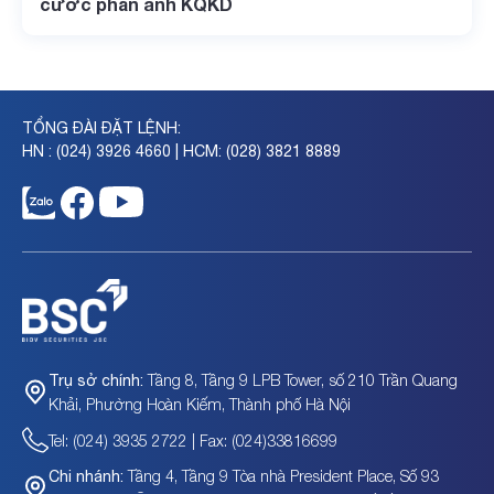
cước phản ánh KQKD
TỔNG ĐÀI ĐẶT LỆNH:
HN : (024) 3926 4660 | HCM: (028) 3821 8889
Tầng 8, Tầng 9 LPB Tower, số 210 Trần Quang
Trụ sở chính:
Khải, Phường Hoàn Kiếm, Thành phố Hà Nội
Tel: (024) 3935 2722 | Fax: (024)33816699
Tầng 4, Tầng 9 Tòa nhà President Place, Số 93
Chi nhánh: