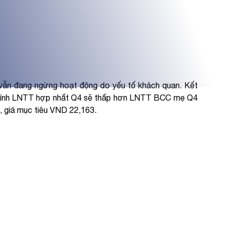
m vẫn đang ngừng hoạt động do yếu tố khách quan. Kết
 tính LNTT hợp nhất Q4 sẽ thấp hơn LNTT BCC mẹ Q4
, giá mục tiêu VND 22,163.