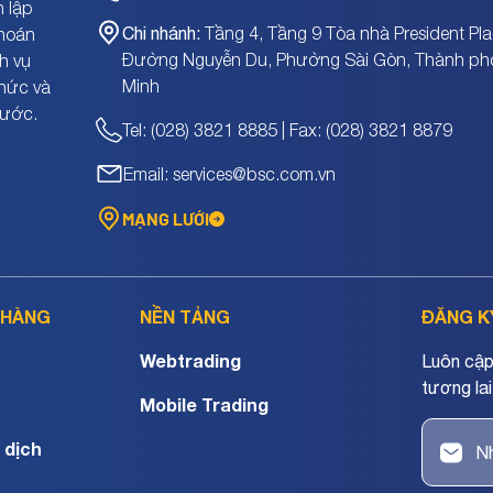
 lập
Chi nhánh:
Tầng 4, Tầng 9 Tòa nhà President Pla
khoán
Đường Nguyễn Du, Phường Sài Gòn, Thành ph
h vụ
Minh
chức và
nước.
Tel: (028) 3821 8885 | Fax: (028) 3821 8879
Email: services@bsc.com.vn
MẠNG LƯỚI
 HÀNG
NỀN TẢNG
ĐĂNG K
Webtrading
Luôn cập 
tương lai
Mobile Trading
 dịch