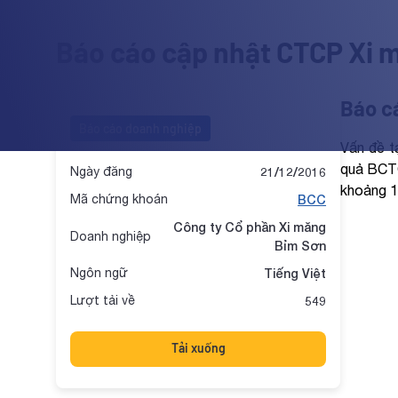
Báo cáo cập nhật CTCP Xi 
Báo cá
Báo cáo doanh nghiệp
Vấn đề t
quả BCTC
Ngày đăng
21/12/2016
khoảng 1
Mã chứng khoán
BCC
Công ty Cổ phần Xi măng
Doanh nghiệp
Bỉm Sơn
Ngôn ngữ
Tiếng Việt
Lượt tải về
549
Tải xuống