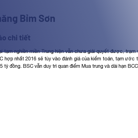
măng Bỉm Sơn
o chi tiết
ại tạm nghiền miền Trung hiện vẫn chưa giải quyết được, trạ
 hợp nhất 2016 sẽ tùy vào đánh giá của kiểm toán, tạm ước
5 tỷ đồng. BSC vẫn duy trì quan điểm Mua trung và dài hạn BCC