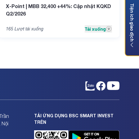
X-Point | MBB 32,400 +44%: Cập nhật KQKD
Tiện ích giao dịch
Q2/2026
Tải xuống
165
Lượt tải xuống
TẢI ỨNG DỤNG BSC SMART INVEST
Trần
TRÊN
 Nội