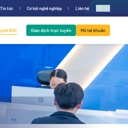
VI
Tin tức
Cơ hội nghề nghiệp
Liên hệ
ng
Về BSC
Giao dịch trực tuyến
Mở tài khoản