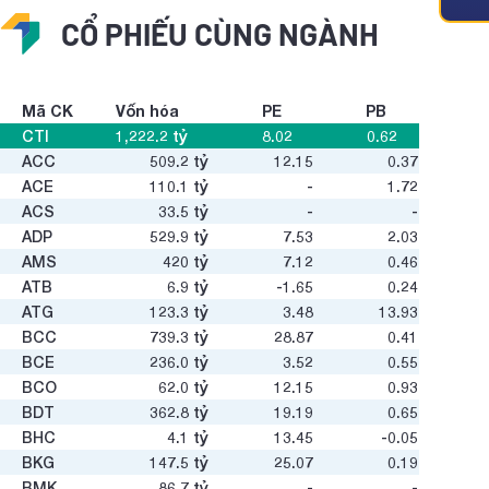
CỔ PHIẾU CÙNG NGÀNH
Mã CK
Vốn hóa
PE
PB
CTI
1,222.2
tỷ
8.02
0.62
ACC
509.2
tỷ
12.15
0.37
ACE
110.1
tỷ
-
1.72
ACS
33.5
tỷ
-
-
ADP
529.9
tỷ
7.53
2.03
AMS
420
tỷ
7.12
0.46
ATB
6.9
tỷ
-1.65
0.24
ATG
123.3
tỷ
3.48
13.93
BCC
739.3
tỷ
28.87
0.41
BCE
236.0
tỷ
3.52
0.55
BCO
62.0
tỷ
12.15
0.93
BDT
362.8
tỷ
19.19
0.65
BHC
4.1
tỷ
13.45
-0.05
BKG
147.5
tỷ
25.07
0.19
BMK
86.7
tỷ
-
-