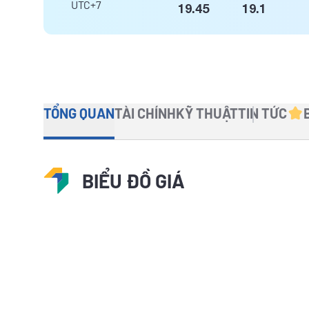
UTC+7
19.45
19.1
TỔNG QUAN
TÀI CHÍNH
KỸ THUẬT
TIN TỨC
BIỂU ĐỒ GIÁ