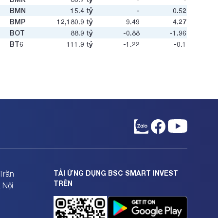
BMN
15.4
tỷ
-
0.52
BMP
12,180.9
tỷ
9.49
4.27
BOT
88.9
tỷ
-0.88
-1.96
BT6
111.9
tỷ
-1.22
-0.1
BTD
119.3
tỷ
3.8
0.47
BTN
12.8
tỷ
-
-
BTS
605.4
tỷ
9.79
0.54
BTU
54.7
tỷ
-
1.31
BXH
36.1
tỷ
33.2
0.65
C12
15.5
tỷ
-
-
C32
458.4
tỷ
10.02
0.87
C47
325.3
tỷ
4.79
0.66
C4G
2,000.9
tỷ
26.4
0.5
C69
1,001.2
tỷ
27.02
1.14
C92
18.6
tỷ
19.47
0.3
TẢI ỨNG DỤNG BSC SMART INVEST
Trần
CC1
18,036.9
tỷ
75.21
3.97
TRÊN
 Nội
CC4
531.2
tỷ
33.76
0.62
CCC
306.7
tỷ
8.65
0.49
CCI
367.2
tỷ
8.7
1.11