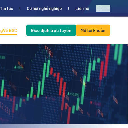
VI
Tin tức
Cơ hội nghề nghiệp
Liên hệ
ng
Về BSC
Giao dịch trực tuyến
Mở tài khoản