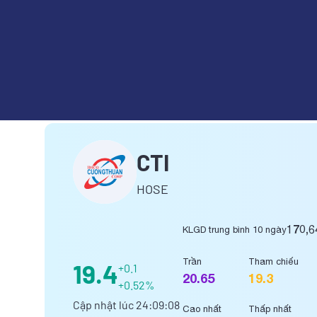
CÔNG TY CỔ PHẦN ĐẦU TƯ 
CTI
HOSE
170,6
KLGD trung bình 10 ngày
Trần
Tham chiếu
19.4
+0.1
20.65
19.3
+0.52%
Cập nhật lúc
24:09:08
Cao nhất
Thấp nhất