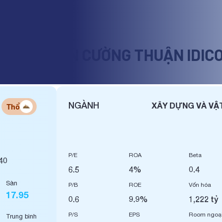
PHÁT TRIỂN CƯỜNG THUẬN IDIC
NGÀNH
XÂY DỰNG VÀ VẬT
Thổ
P/E
ROA
Beta
40
6.5
4%
0.4
Sàn
P/B
ROE
Vốn hóa
17.95
0.6
9.9%
1,222 tỷ
P/S
EPS
Room ngoạ
Trung bình