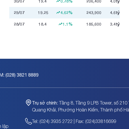
30/07
19.4
0.78%
206,400
4.0
tỷ
29/07
19.25
4.62%
243,900
4.6
tỷ
28/07
18.4
1.1%
185,600
3.4
tỷ
M: (028) 3821 8889
Trụ sở chính:
Tầng 8, Tầng 9 LPB Tower, số 210 
Quang Khải, Phường Hoàn Kiếm, Thành phố Hà
Tel: (024) 3935 2722 | Fax: (024)33816699
 lập