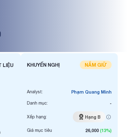
O
KHUYẾN NGHỊ
NẮM GIỮ
 LIỆU
Analyst:
Phạm Quang Minh
Danh mục:
-
Xếp hạng:
Hạng B
Giá mục tiêu
26,000
(13%)
i