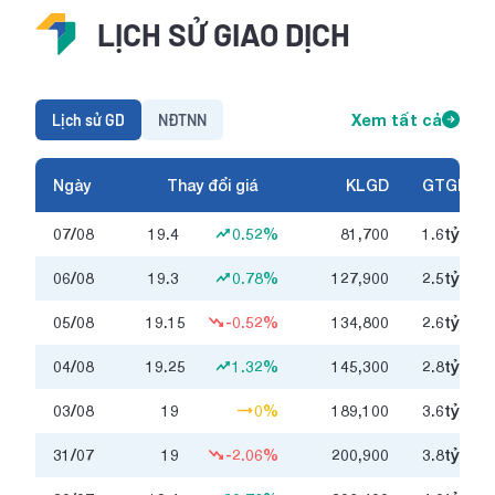
LỊCH SỬ GIAO DỊCH
Lịch sử GD
NĐTNN
Xem tất cả
Ngày
Thay đổi giá
KLGD
GTGD
07/08
19.4
0.52%
81,700
1.6
tỷ
06/08
19.3
0.78%
127,900
2.5
tỷ
05/08
19.15
-0.52%
134,800
2.6
tỷ
04/08
19.25
1.32%
145,300
2.8
tỷ
03/08
19
0%
189,100
3.6
tỷ
31/07
19
-2.06%
200,900
3.8
tỷ