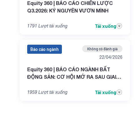
Equity 360 | BÁO CÁO CHIẾN LƯỢC
Q3.2026: KỶ NGUYÊN VƯƠN MÌNH
Tải xuống
1791
Lượt tải xuống
Báo cáo ngành
Không có đánh giá
22/04/2026
Equity 360 | BÁO CÁO NGÀNH BẤT
ĐỘNG SẢN: CƠ HỘI MỞ RA SAU GIAI
ĐOẠN THỬ THÁCH
Tải xuống
1959
Lượt tải xuống