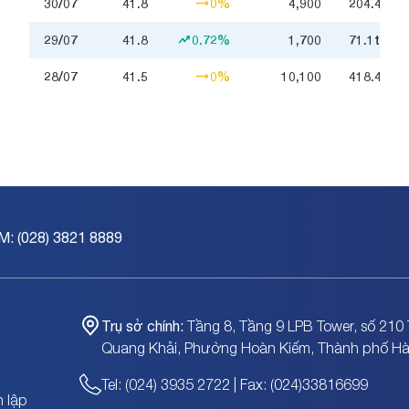
30/07
41.8
0%
4,900
204.4
triệ
29/07
41.8
0.72%
1,700
71.1
triệu
28/07
41.5
0%
10,100
418.4
triệ
M: (028) 3821 8889
Trụ sở chính:
Tầng 8, Tầng 9 LPB Tower, số 210 
Quang Khải, Phường Hoàn Kiếm, Thành phố Hà
Tel: (024) 3935 2722 | Fax: (024)33816699
 lập