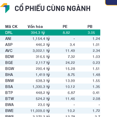
CỔ PHIẾU CÙNG NGÀNH
Mã CK
Vốn hóa
PE
PB
DRL
394.3
tỷ
8.82
3.05
ANI
1,154.4
tỷ
-
1.24
ASP
446.2
tỷ
3.4
1.01
AVC
3,002.1
tỷ
11.49
2.34
u
BDW
316.5
tỷ
7.32
1.03
BGE
2,117
tỷ
24.22
0.23
BGW
290.4
tỷ
15.28
1.51
BHA
1,419
tỷ
8.75
1.48
u
BNW
638.3
tỷ
13.99
1.55
BSA
1,330.3
tỷ
10.12
1.35
u
BTP
448.2
tỷ
6.87
0.41
BTW
524.2
tỷ
11.46
2.08
BWA
23.0
tỷ
-
-
u
BWE
11,009.0
tỷ
10.2
1.72
BWS
3,270.2
tỷ
12.78
2.7