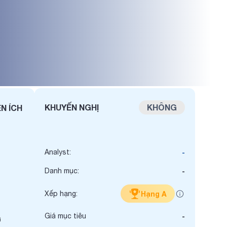
KHUYẾN NGHỊ
KHÔNG
ỆN ÍCH
Analyst:
-
Danh mục:
-
Xếp hạng:
Hạng A
Giá mục tiêu
-
i