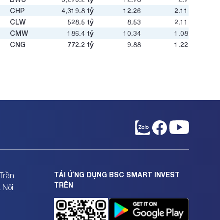
u
CHP
4,319.8
tỷ
12.26
2.11
CLW
528.5
tỷ
8.53
2.11
CMW
186.4
tỷ
10.34
1.08
u
CNG
772.2
tỷ
9.88
1.22
COM
432.1
tỷ
-12.83
1.01
CTW
666.4
tỷ
9.55
1.05
DKW
60.4
tỷ
-
1.06
DNA
1,132.2
tỷ
6.74
1.32
DNH
21,542.4
tỷ
18.74
3.88
DNN
649.2
tỷ
2.38
0.69
DNW
3,540
tỷ
10.62
1.34
DTE
187.7
tỷ
-
0.37
DTK
7,578.7
tỷ
8.92
0.84
DVW
91.5
tỷ
-
-
DWC
595.7
tỷ
5.73
1.27
TẢI ỨNG DỤNG BSC SMART INVEST
Trần
DWS
365.4
tỷ
5.78
0.94
TRÊN
 Nội
EIC
693.2
tỷ
22.11
1.65
GAS
180,006.1
tỷ
14.17
2.56
GCB
23.4
tỷ
-
-