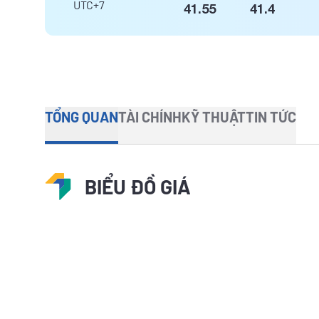
UTC+7
41.55
41.4
TỔNG QUAN
TÀI CHÍNH
KỸ THUẬT
TIN TỨC
BIỂU ĐỒ GIÁ