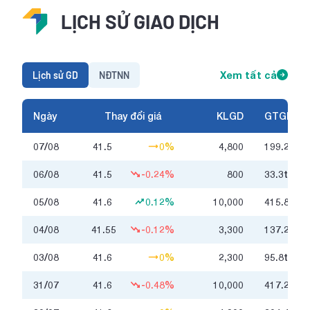
LỊCH SỬ GIAO DỊCH
Lịch sử GD
NĐTNN
Xem tất cả
Ngày
Thay đổi giá
KLGD
GTGD
07/08
41.5
0%
4,800
199.2
triệ
06/08
41.5
-0.24%
800
33.3
triệu
05/08
41.6
0.12%
10,000
415.8
triệ
04/08
41.55
-0.12%
3,300
137.2
triệ
03/08
41.6
0%
2,300
95.8
triệu
31/07
41.6
-0.48%
10,000
417.2
triệ