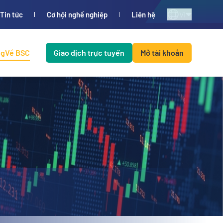
VI
Tin tức
Cơ hội nghề nghiệp
Liên hệ
ng
Về BSC
Giao dịch trực tuyến
Mở tài khoản