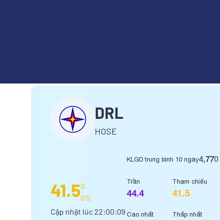
CÔNG TY CỔ PHẦN THỦY ĐIỆ
DRL
HOSE
4,770
KLGD trung bình 10 ngày
Trần
Tham chiếu
41.5
0
44.4
41.5
0%
Cập nhật lúc
22:00:09
Cao nhất
Thấp nhất