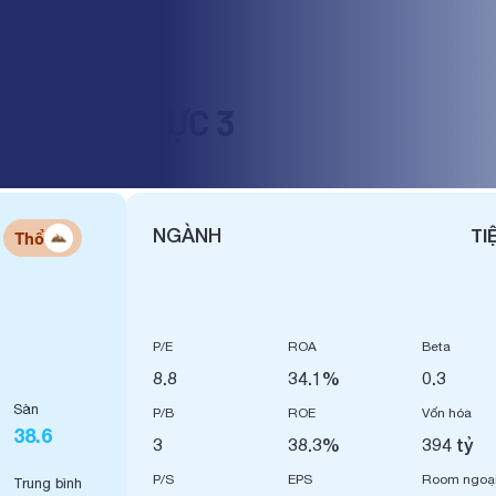
N - ĐIỆN LỰC 3
NGÀNH
TI
Thổ
P/E
ROA
Beta
8.8
34.1%
0.3
Sàn
P/B
ROE
Vốn hóa
38.6
3
38.3%
394 tỷ
P/S
EPS
Room ngoạ
Trung bình