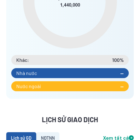
1,440,000
Khác:
100%
Nhà nước
--
Nước ngoài
--
LỊCH SỬ GIAO DỊCH
Lịch sử GD
NĐTNN
Xem tất cả