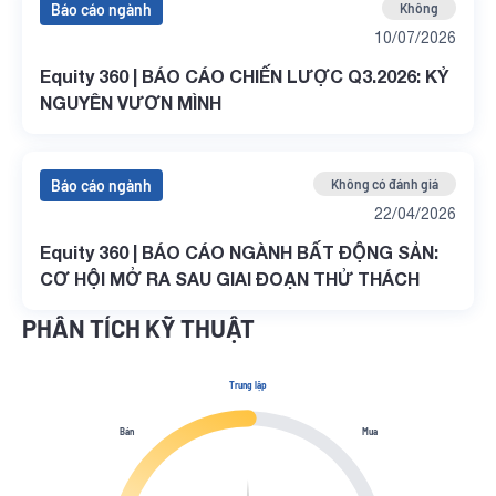
Báo cáo ngành
Không
10/07/2026
Equity 360 | BÁO CÁO CHIẾN LƯỢC Q3.2026: KỶ
NGUYÊN VƯƠN MÌNH
Báo cáo ngành
Không có đánh giá
22/04/2026
Equity 360 | BÁO CÁO NGÀNH BẤT ĐỘNG SẢN:
CƠ HỘI MỞ RA SAU GIAI ĐOẠN THỬ THÁCH
PHÂN TÍCH KỸ THUẬT
Trung lập
Bán
Mua