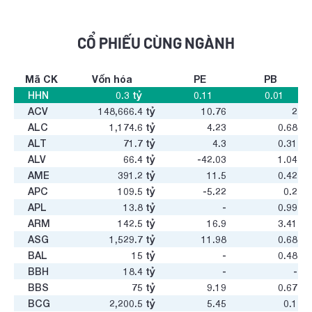
CỔ PHIẾU CÙNG NGÀNH
Mã CK
Vốn hóa
PE
PB
HHN
0.3
tỷ
0.11
0.01
ACV
148,666.4
tỷ
10.76
2
ALC
1,174.6
tỷ
4.23
0.68
ALT
71.7
tỷ
4.3
0.31
ALV
66.4
tỷ
-42.03
1.04
AME
391.2
tỷ
11.5
0.42
APC
109.5
tỷ
-5.22
0.2
APL
13.8
tỷ
-
0.99
ARM
142.5
tỷ
16.9
3.41
ASG
1,529.7
tỷ
11.98
0.68
BAL
15
tỷ
-
0.48
BBH
18.4
tỷ
-
-
BBS
75
tỷ
9.19
0.67
BCG
2,200.5
tỷ
5.45
0.1