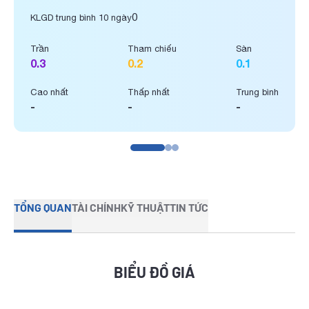
0
KLGD trung bình 10 ngày
Trần
Tham chiếu
Sàn
0.3
0.2
0.1
Cao nhất
Thấp nhất
Trung bình
-
-
-
TỔNG QUAN
TÀI CHÍNH
KỸ THUẬT
TIN TỨC
BIỂU ĐỒ GIÁ