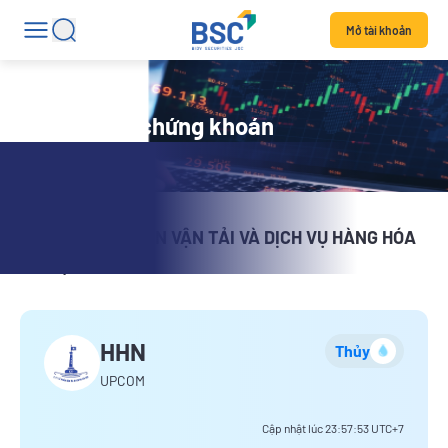
Mở tài khoản
Chi tiết mã chứng khoán
CÔNG TY CỔ PHẦN VẬN TẢI VÀ DỊCH VỤ HÀNG HÓA
HÀ NỘI
HHN
Thủy
UPCOM
Cập nhật lúc
23:57:53
UTC+7