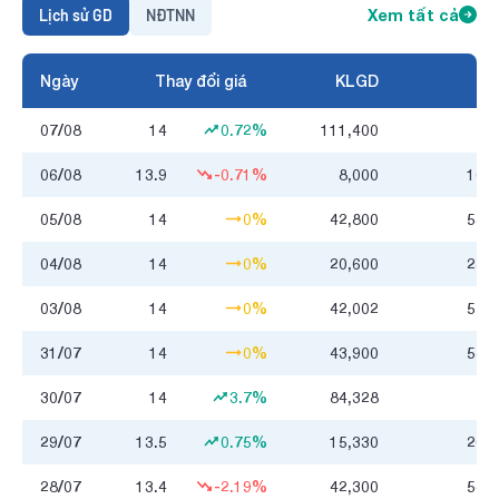
Lịch sử GD
NĐTNN
Xem tất cả
Ngày
Thay đổi giá
KLGD
07/08
14
0.72%
111,400
06/08
13.9
-0.71%
8,000
108.
05/08
14
0%
42,800
581.
04/08
14
0%
20,600
285.
03/08
14
0%
42,002
572.
31/07
14
0%
43,900
582.
30/07
14
3.7%
84,328
29/07
13.5
0.75%
15,330
200.
28/07
13.4
-2.19%
42,300
547.