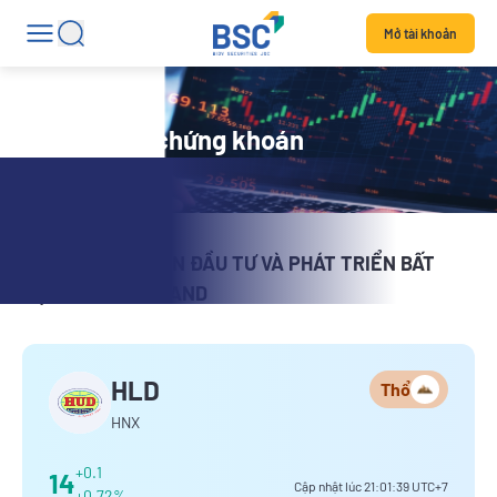
Mở tài khoản
Chi tiết mã chứng khoán
CÔNG TY CỔ PHẦN ĐẦU TƯ VÀ PHÁT TRIỂN BẤT
ĐỘNG SẢN HUDLAND
HLD
Thổ
HNX
+0.1
14
Cập nhật lúc
21:01:39
UTC+7
+0.72%