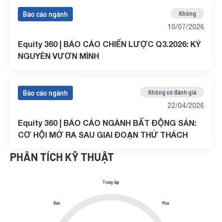
Báo cáo ngành
Không
10/07/2026
Equity 360 | BÁO CÁO CHIẾN LƯỢC Q3.2026: KỶ
NGUYÊN VƯƠN MÌNH
Báo cáo ngành
Không có đánh giá
22/04/2026
Equity 360 | BÁO CÁO NGÀNH BẤT ĐỘNG SẢN:
CƠ HỘI MỞ RA SAU GIAI ĐOẠN THỬ THÁCH
PHÂN TÍCH KỸ THUẬT
Trung lập
Bán
Mua