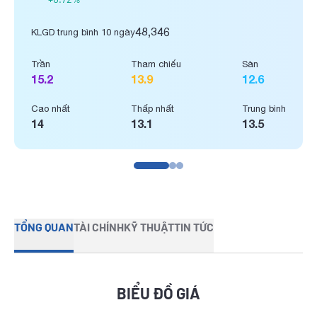
48,346
KLGD trung bình 10 ngày
Trần
Tham chiếu
Sàn
15.2
13.9
12.6
Cao nhất
Thấp nhất
Trung bình
14
13.1
13.5
TỔNG QUAN
TÀI CHÍNH
KỸ THUẬT
TIN TỨC
BIỂU ĐỒ GIÁ