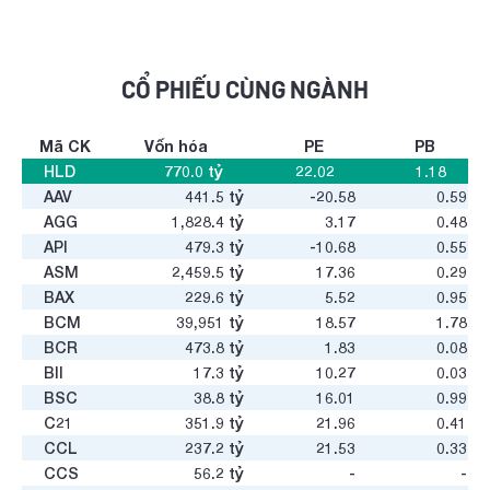
CỔ PHIẾU CÙNG NGÀNH
Mã CK
Vốn hóa
PE
PB
HLD
770.0
tỷ
22.02
1.18
AAV
441.5
tỷ
-20.58
0.59
AGG
1,828.4
tỷ
3.17
0.48
API
479.3
tỷ
-10.68
0.55
ASM
2,459.5
tỷ
17.36
0.29
BAX
229.6
tỷ
5.52
0.95
BCM
39,951
tỷ
18.57
1.78
BCR
473.8
tỷ
1.83
0.08
BII
17.3
tỷ
10.27
0.03
BSC
38.8
tỷ
16.01
0.99
C21
351.9
tỷ
21.96
0.41
CCL
237.2
tỷ
21.53
0.33
CCS
56.2
tỷ
-
-