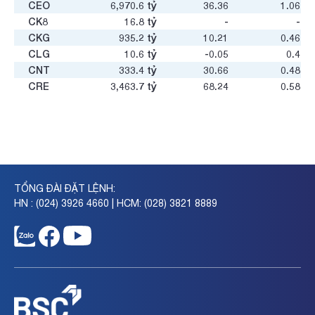
CEO
6,970.6
tỷ
36.36
1.06
CK8
16.8
tỷ
-
-
CKG
935.2
tỷ
10.21
0.46
CLG
10.6
tỷ
-0.05
0.4
CNT
333.4
tỷ
30.66
0.48
CRE
3,463.7
tỷ
68.24
0.58
CRV
16,360.1
tỷ
-1,072.73
2.15
D2D
817.0
tỷ
25.07
1.13
DIG
8,521.8
tỷ
11.79
0.84
DKC
0.2
tỷ
-
-
DLR
54
tỷ
2.17
3.05
DRH
188.0
tỷ
6.84
0.15
TỔNG ĐÀI ĐẶT LỆNH:
DTA
70.2
tỷ
14.1
0.33
HN : (024) 3926 4660 | HCM: (028) 3821 8889
DTI
24.3
tỷ
122.19
0.18
DVC
107.9
tỷ
-
-
DXG
13,568.7
tỷ
70.61
0.64
DXS
3,410.9
tỷ
50.03
0.38
FCC
479.8
tỷ
-
-
FIR
319.4
tỷ
-11.83
0.43
FLC
2,485.0
tỷ
-1.32
0.31