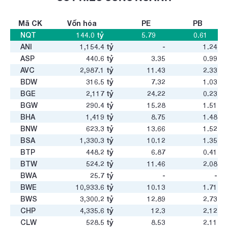
Mã CK
Vốn hóa
PE
PB
NQT
144.0
tỷ
5.79
0.61
ANI
1,154.4
tỷ
-
1.24
ASP
440.6
tỷ
3.35
0.99
AVC
2,987.1
tỷ
11.43
2.33
BDW
316.5
tỷ
7.32
1.03
BGE
2,117
tỷ
24.22
0.23
BGW
290.4
tỷ
15.28
1.51
BHA
1,419
tỷ
8.75
1.48
BNW
623.3
tỷ
13.66
1.52
BSA
1,330.3
tỷ
10.12
1.35
BTP
448.2
tỷ
6.87
0.41
BTW
524.2
tỷ
11.46
2.08
BWA
25.7
tỷ
-
-
BWE
10,933.6
tỷ
10.13
1.71
BWS
3,300.2
tỷ
12.89
2.73
CHP
4,335.6
tỷ
12.3
2.12
CLW
528.5
tỷ
8.53
2.11