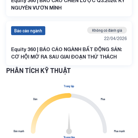
Equity 360 | BÁO CÁO CHIẾN LƯỢC Q3.2026: KỶ
NGUYÊN VƯƠN MÌNH
Báo cáo ngành
Không có đánh giá
22/04/2026
Equity 360 | BÁO CÁO NGÀNH BẤT ĐỘNG SẢN:
CƠ HỘI MỞ RA SAU GIAI ĐOẠN THỬ THÁCH
PHÂN TÍCH KỸ THUẬT
Trung lập
Bán
Mua
Bán mạnh
Mua mạnh
Trung lập