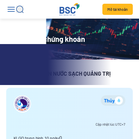
Mở tài khoản
Chi tiết mã chứng khoán
CÔNG TY CỔ PHẦN NƯỚC SẠCH QUẢNG TRỊ
Thủy
Cập nhật lúc
UTC+7
0
KLGD trung bình 10 ngày