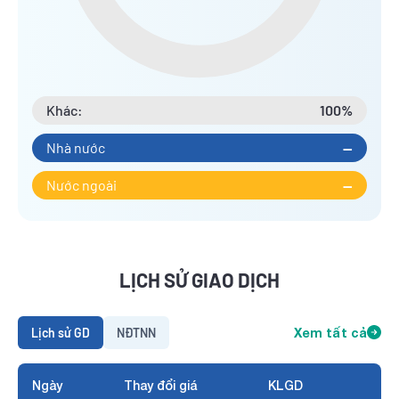
Khác:
100%
Nhà nước
--
Nước ngoài
--
LỊCH SỬ GIAO DỊCH
Lịch sử GD
NĐTNN
Xem tất cả
Ngày
Thay đổi giá
KLGD