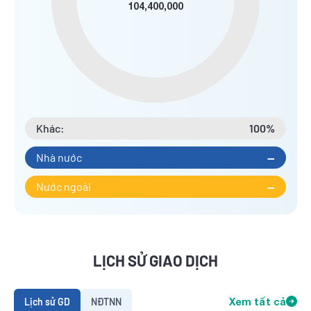
104,400,000
Khác:
100%
Nhà nước
--
Nước ngoài
--
LỊCH SỬ GIAO DỊCH
Lịch sử GD
NĐTNN
Xem tất cả