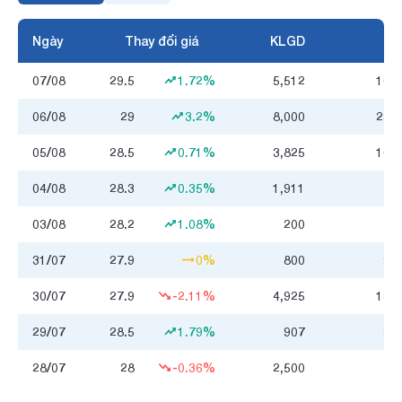
Ngày
Thay đổi giá
KLGD
07/08
29.5
1.72%
5,512
162.
06/08
29
3.2%
8,000
230.
05/08
28.5
0.71%
3,825
109.
04/08
28.3
0.35%
1,911
54.
03/08
28.2
1.08%
200
5
31/07
27.9
0%
800
22.
30/07
27.9
-2.11%
4,925
136.
29/07
28.5
1.79%
907
25.
28/07
28
-0.36%
2,500
70.