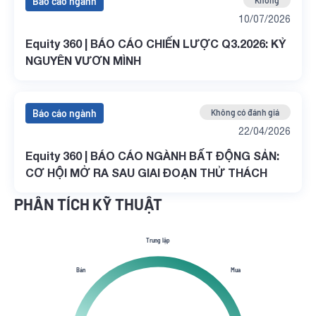
Báo cáo ngành
Không
10/07/2026
Equity 360 | BÁO CÁO CHIẾN LƯỢC Q3.2026: KỶ
NGUYÊN VƯƠN MÌNH
Báo cáo ngành
Không có đánh giá
22/04/2026
Equity 360 | BÁO CÁO NGÀNH BẤT ĐỘNG SẢN:
CƠ HỘI MỞ RA SAU GIAI ĐOẠN THỬ THÁCH
PHÂN TÍCH KỸ THUẬT
Trung lập
Bán
Mua