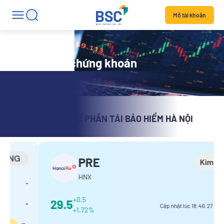
Mở tài khoản
Chi tiết mã chứng khoán
TỔNG CÔNG TY CỔ PHẦN TÁI BẢO HIỂM HÀ NỘI
PRE
Kim
HNX
+0.5
29.5
Cập nhật lúc
18:46:27
UTC+7
+1.72%