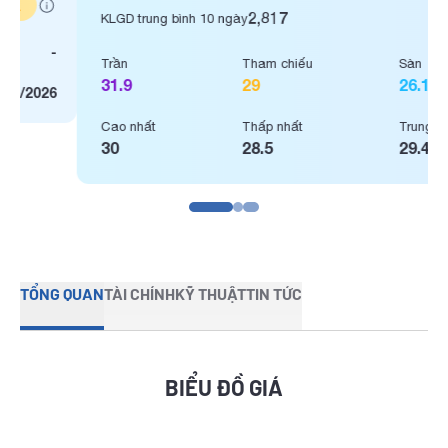
2,817
KLGD trung bình 10 ngày
Trần
Tham chiếu
Sàn
31.9
29
26.1
Cao nhất
Thấp nhất
Trung bình
30
28.5
29.48
TỔNG QUAN
TÀI CHÍNH
KỸ THUẬT
TIN TỨC
BIỂU ĐỒ GIÁ