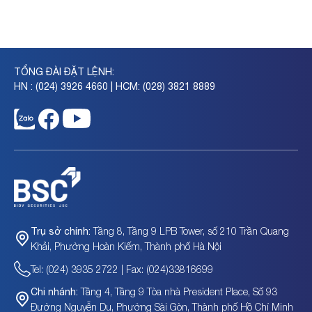
TỔNG ĐÀI ĐẶT LỆNH:
HN : (024) 3926 4660 | HCM: (028) 3821 8889
Tầng 8, Tầng 9 LPB Tower, số 210 Trần Quang
Trụ sở chính:
Khải, Phường Hoàn Kiếm, Thành phố Hà Nội
Tel: (024) 3935 2722 | Fax: (024)33816699
Tầng 4, Tầng 9 Tòa nhà President Place, Số 93
Chi nhánh:
Đường Nguyễn Du, Phường Sài Gòn, Thành phố Hồ Chí Minh