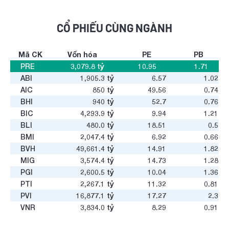
CỔ PHIẾU CÙNG NGÀNH
Mã CK
Vốn hóa
PE
PB
PRE
3,079.8
tỷ
10.95
1.71
ABI
1,905.3
tỷ
6.57
1.02
AIC
850
tỷ
49.56
0.74
BHI
940
tỷ
52.7
0.76
BIC
4,293.9
tỷ
9.94
1.21
BLI
480.0
tỷ
18.51
0.5
BMI
2,047.4
tỷ
6.92
0.66
BVH
49,661.4
tỷ
14.91
1.82
MIG
3,574.4
tỷ
14.73
1.28
PGI
2,600.5
tỷ
10.04
1.36
PTI
2,267.1
tỷ
11.32
0.81
PVI
16,877.1
tỷ
17.27
2.3
VNR
3,834.0
tỷ
8.29
0.91