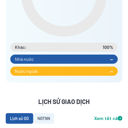
Khác:
100%
Nhà nước
--
Nước ngoài
--
LỊCH SỬ GIAO DỊCH
Lịch sử GD
NĐTNN
Xem tất cả