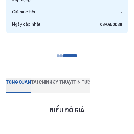
 mục tiêu
-
Trần
26.4
y cập nhật
06/08/2026
Cao nhất
-
TỔNG QUAN
TÀI CHÍNH
KỸ THUẬT
TIN TỨC
BIỂU ĐỒ GIÁ