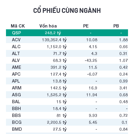
CỔ PHIẾU CÙNG NGÀNH
Mã CK
Vốn hóa
PE
PB
QSP
248.2
tỷ
-
-
ACV
139,352.4
tỷ
10.08
1.88
ALC
1,152.0
tỷ
4.15
0.66
ALT
71.7
tỷ
4.3
0.31
ALV
68.3
tỷ
-43.25
1.07
AME
391.2
tỷ
11.5
0.42
APC
127.4
tỷ
-6.07
0.24
APL
13.8
tỷ
-
0.99
ARM
142.5
tỷ
16.9
3.41
ASG
1,525.2
tỷ
11.94
0.68
BAL
15
tỷ
-
0.48
BBH
18.4
tỷ
-
-
BBS
81
tỷ
9.93
0.72
BCG
2,200.5
tỷ
5.45
0.1
BMD
27.5
tỷ
-
0.84