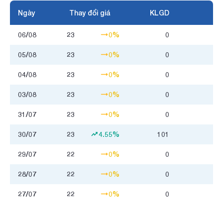
Ngày
Thay đổi giá
KLGD
06/08
23
0%
0
05/08
23
0%
0
04/08
23
0%
0
03/08
23
0%
0
31/07
23
0%
0
30/07
23
4.55%
101
2
29/07
22
0%
0
28/07
22
0%
0
27/07
22
0%
0