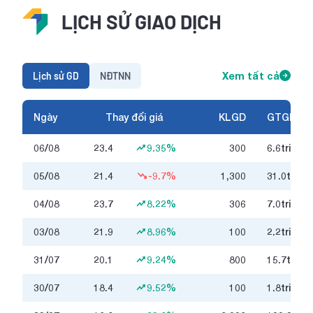
LỊCH SỬ GIAO DỊCH
Lịch sử GD
NĐTNN
Xem tất cả
Ngày
Thay đổi giá
KLGD
GTGD
06/08
23.4
9.35%
300
6.6
triệu
05/08
21.4
-9.7%
1,300
31.0
triệu
04/08
23.7
8.22%
306
7.0
triệu
03/08
21.9
8.96%
100
2.2
triệu
31/07
20.1
9.24%
800
15.7
triệu
30/07
18.4
9.52%
100
1.8
triệu