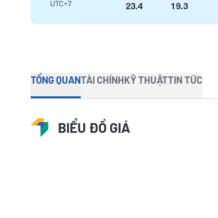
UTC+7
23.4
19.3
TỔNG QUAN
TÀI CHÍNH
KỸ THUẬT
TIN TỨC
BIỂU ĐỒ GIÁ