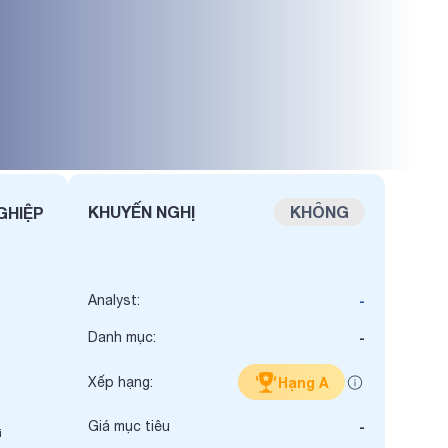
KHUYẾN NGHỊ
KHÔNG
GHIỆP
Analyst:
-
Danh mục:
-
Xếp hạng:
Hạng A
Giá mục tiêu
-
i