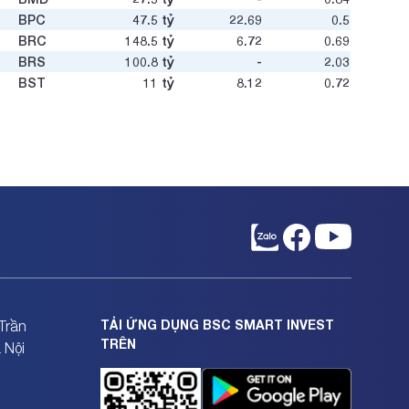
u
BPC
47.5
tỷ
22.69
0.5
BRC
148.5
tỷ
6.72
0.69
BRS
100.8
tỷ
-
2.03
BST
11
tỷ
8.12
0.72
BTG
9.6
tỷ
-
0.56
BTH
512.5
tỷ
2.09
0.91
CAG
77.3
tỷ
23.03
0.53
CAR
75.7
tỷ
29.66
1.29
CCP
49.2
tỷ
13.16
0.95
CCR
349.7
tỷ
8.34
1.2
CCT
253.5
tỷ
29.65
0.91
CDH
17.4
tỷ
-
0.34
CDN
2,554.2
tỷ
6.02
1.13
CE1
67.8
tỷ
-
-
CEG
50.2
tỷ
-
-
TẢI ỨNG DỤNG BSC SMART INVEST
Trần
CFM
27
tỷ
-
1.39
TRÊN
 Nội
CIG
352.2
tỷ
2.77
0.82
CJC
158.4
tỷ
25.44
1.56
CKD
620
tỷ
5.21
1.13