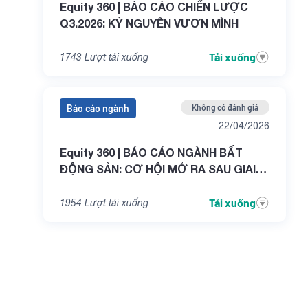
Equity 360 | BÁO CÁO CHIẾN LƯỢC
Q3.2026: KỶ NGUYÊN VƯƠN MÌNH
Tải xuống
1743
Lượt tải xuống
Báo cáo ngành
Không có đánh giá
22/04/2026
Equity 360 | BÁO CÁO NGÀNH BẤT
ĐỘNG SẢN: CƠ HỘI MỞ RA SAU GIAI
ĐOẠN THỬ THÁCH
Tải xuống
1954
Lượt tải xuống