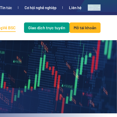
VI
Tin tức
Cơ hội nghề nghiệp
Liên hệ
ng
Về BSC
Giao dịch trực tuyến
Mở tài khoản