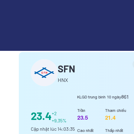
CÔNG TY CỔ PHẦN DỆT LƯỚ
SFN
HNX
861
KLGD trung bình 10 ngày
Trần
Tham chiếu
23.4
+2
23.5
21.4
+9.35%
Cập nhật lúc
14:03:35
Cao nhất
Thấp nhất