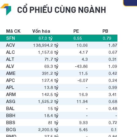
CỔ PHIẾU CÙNG NGÀNH
Mã CK
Vốn hóa
PE
PB
SFN
67.0
tỷ
6.55
0.79
ACV
138,994.2
tỷ
10.06
1.87
ALC
1,157.6
tỷ
4.17
0.67
ALT
71.7
tỷ
4.3
0.31
ALV
69.3
tỷ
-43.86
1.09
AME
391.2
tỷ
11.5
0.42
APC
127.4
tỷ
-6.07
0.24
APL
13.8
tỷ
-
0.99
ARM
142.5
tỷ
16.9
3.41
ASG
1,525.2
tỷ
11.94
0.68
BAL
15
tỷ
-
0.48
BBH
18.4
tỷ
-
-
BBS
81
tỷ
9.93
0.72
BCG
2,200.5
tỷ
5.45
0.1
BMD
27.5
tỷ
-
0.84