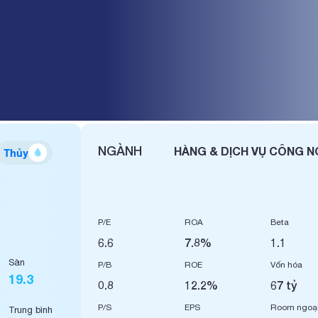
I SÀI GÒN
NGÀNH
HÀNG & DỊCH VỤ CÔNG N
Thủy
P/E
ROA
Beta
6.6
7.8%
1.1
Sàn
P/B
ROE
Vốn hóa
19.3
0.8
12.2%
67 tỷ
P/S
EPS
Room ngoạ
Trung bình