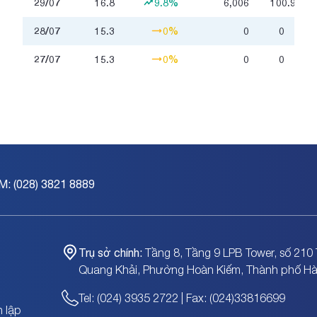
29/07
16.8
9.8%
6,006
100.9
triệ
28/07
15.3
0%
0
0
27/07
15.3
0%
0
0
M: (028) 3821 8889
Trụ sở chính:
Tầng 8, Tầng 9 LPB Tower, số 210 
Quang Khải, Phường Hoàn Kiếm, Thành phố Hà
Tel: (024) 3935 2722 | Fax: (024)33816699
 lập