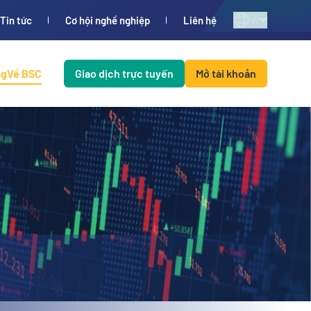
VI
Tin tức
Cơ hội nghề nghiệp
Liên hệ
ng
Về BSC
Giao dịch trực tuyến
Mở tài khoản