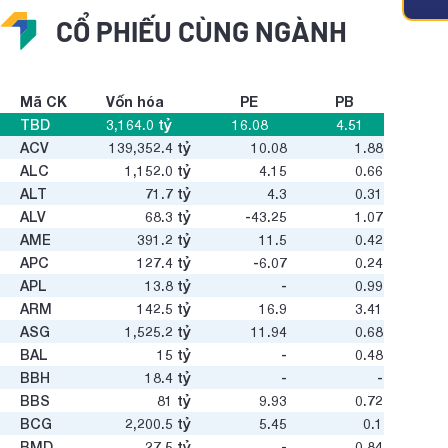
CỔ PHIẾU CÙNG NGÀNH
Mã CK
Vốn hóa
PE
PB
TBD
3,164.0
tỷ
16.08
4.51
ACV
139,352.4
tỷ
10.08
1.88
ALC
1,152.0
tỷ
4.15
0.66
ALT
71.7
tỷ
4.3
0.31
ALV
68.3
tỷ
-43.25
1.07
AME
391.2
tỷ
11.5
0.42
APC
127.4
tỷ
-6.07
0.24
APL
13.8
tỷ
-
0.99
ARM
142.5
tỷ
16.9
3.41
ASG
1,525.2
tỷ
11.94
0.68
BAL
15
tỷ
-
0.48
BBH
18.4
tỷ
-
-
BBS
81
tỷ
9.93
0.72
BCG
2,200.5
tỷ
5.45
0.1
BMD
27.5
tỷ
-
0.84