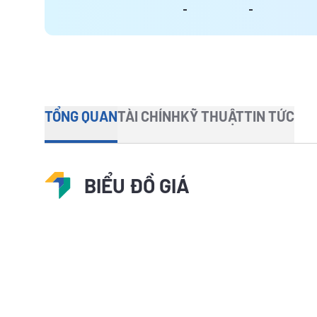
-
-
TỔNG QUAN
TÀI CHÍNH
KỸ THUẬT
TIN TỨC
BIỂU ĐỒ GIÁ