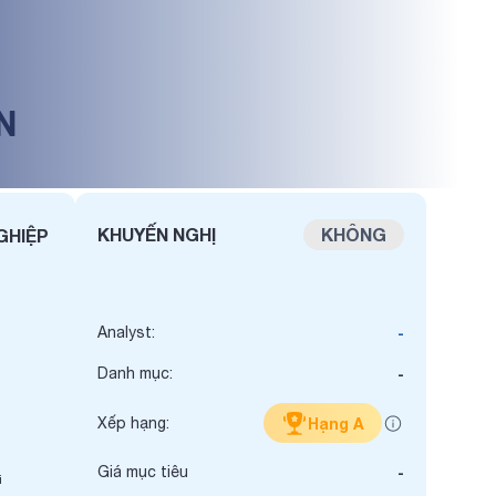
N
KHUYẾN NGHỊ
KHÔNG
GHIỆP
Analyst:
-
Danh mục:
-
Xếp hạng:
Hạng A
Giá mục tiêu
-
i