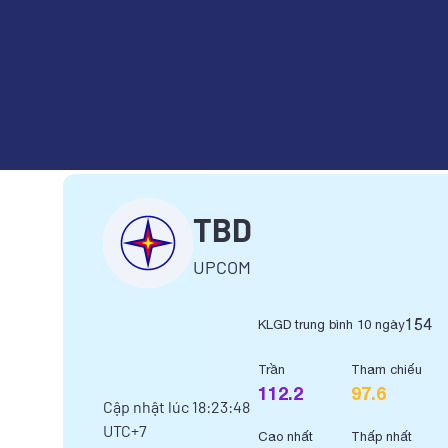
TỔNG CÔNG TY THIẾT BỊ ĐI
TBD
UPCOM
154
KLGD trung bình 10 ngày
Trần
Tham chiếu
112.2
97.6
Cập nhật lúc
18:23:48
UTC+7
Cao nhất
Thấp nhất