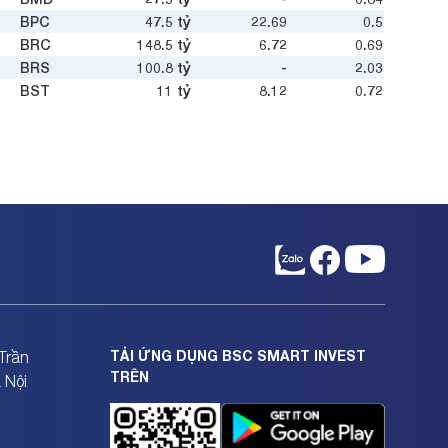
BPC
47.5
tỷ
22.69
0.5
BRC
148.5
tỷ
6.72
0.69
BRS
100.8
tỷ
-
2.03
BST
11
tỷ
8.12
0.72
BTG
9.6
tỷ
-
0.56
BTH
530
tỷ
2.16
0.94
CAG
77.3
tỷ
23.03
0.53
CAR
75.7
tỷ
29.66
1.29
CCP
49.2
tỷ
13.16
0.95
CCR
342.4
tỷ
8.16
1.17
CCT
253.5
tỷ
29.65
0.91
CDH
17.4
tỷ
-
0.34
CDN
2,554.2
tỷ
6.02
1.13
CE1
67.8
tỷ
-
-
CEG
50.2
tỷ
-
-
TẢI ỨNG DỤNG BSC SMART INVEST
Trần
CFM
27
tỷ
-
1.39
TRÊN
 Nội
CIG
354.7
tỷ
2.79
0.83
CJC
158.4
tỷ
25.44
1.56
CKD
620
tỷ
5.21
1.13