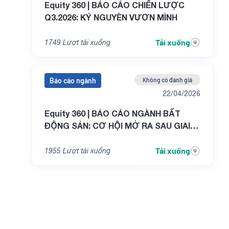
Equity 360 | BÁO CÁO CHIẾN LƯỢC
Q3.2026: KỶ NGUYÊN VƯƠN MÌNH
Tải xuống
1749
Lượt tải xuống
Báo cáo ngành
Không có đánh giá
22/04/2026
Equity 360 | BÁO CÁO NGÀNH BẤT
ĐỘNG SẢN: CƠ HỘI MỞ RA SAU GIAI
ĐOẠN THỬ THÁCH
Tải xuống
1955
Lượt tải xuống