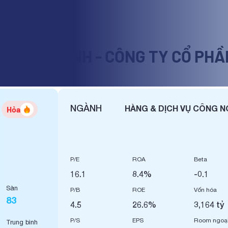
ỆN ĐÔNG ANH - CÔNG TY CỔ PHẦ
NGÀNH
HÀNG & DỊCH VỤ CÔNG N
Hỏa
P/E
ROA
Beta
16.1
8.4%
-0.1
Sàn
P/B
ROE
Vốn hóa
83
4.5
26.6%
3,164 tỷ
P/S
EPS
Room ngoạ
Trung bình