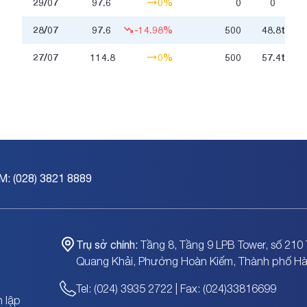
29/07
97.6
0%
0
0
28/07
97.6
-14.98%
500
48.8
triệu
27/07
114.8
0%
500
57.4
triệu
M: (028) 3821 8889
Trụ sở chính:
Tầng 8, Tầng 9 LPB Tower, số 210 
Quang Khải, Phường Hoàn Kiếm, Thành phố Hà
Tel: (024) 3935 2722 | Fax: (024)33816699
 lập