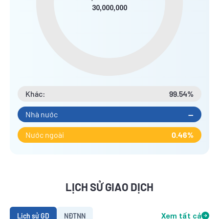
30,000,000
Khác:
99.54%
Nhà nước
--
Nước ngoài
0.46%
LỊCH SỬ GIAO DỊCH
Lịch sử GD
NĐTNN
Xem tất cả