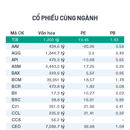
CỔ PHIẾU CÙNG NGÀNH
Mã CK
Vốn hóa
PE
PB
TIX
1,200
tỷ
10.45
1.43
AAV
434.6
tỷ
-20.26
0.58
AGG
1,844.7
tỷ
3.2
0.49
API
479.3
tỷ
-10.68
0.55
ASM
2,443.2
tỷ
17.25
0.29
BAX
229.6
tỷ
5.52
0.95
BCM
39,951
tỷ
18.57
1.78
BCR
473.8
tỷ
1.83
0.08
BII
17.3
tỷ
10.27
0.03
BSC
38.8
tỷ
16.01
0.99
C21
351.9
tỷ
21.96
0.41
CCL
235.9
tỷ
21.41
0.32
CCS
56.2
tỷ
-
-
CEO
7,089.7
tỷ
36.98
1.08