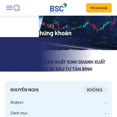
Mở tài khoản
Chi tiết mã chứng khoán
CÔNG TY CỔ PHẦN SẢN XUẤT KINH DOANH XUẤT
NHẬP KHẨU DỊCH VỤ VÀ ĐẦU TƯ TÂN BÌNH
N
KHUYẾN NGHỊ
KHÔNG
Analyst:
-
Danh mục:
-