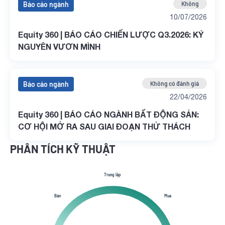
Báo cáo ngành
Không
10/07/2026
Equity 360 | BÁO CÁO CHIẾN LƯỢC Q3.2026: KỶ
NGUYÊN VƯƠN MÌNH
Báo cáo ngành
Không có đánh giá
22/04/2026
Equity 360 | BÁO CÁO NGÀNH BẤT ĐỘNG SẢN:
CƠ HỘI MỞ RA SAU GIAI ĐOẠN THỬ THÁCH
PHÂN TÍCH KỸ THUẬT
Trung lập
Bán
Mua