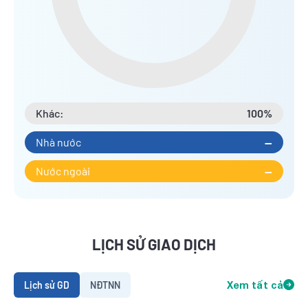
Khác:
100%
Nhà nước
--
Nước ngoài
--
LỊCH SỬ GIAO DỊCH
Lịch sử GD
NĐTNN
Xem tất cả