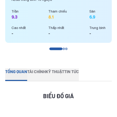
Trần
Tham chiếu
Sàn
9.3
8.1
6.9
Cao nhất
Thấp nhất
Trung bình
-
-
-
TỔNG QUAN
TÀI CHÍNH
KỸ THUẬT
TIN TỨC
BIỂU ĐỒ GIÁ