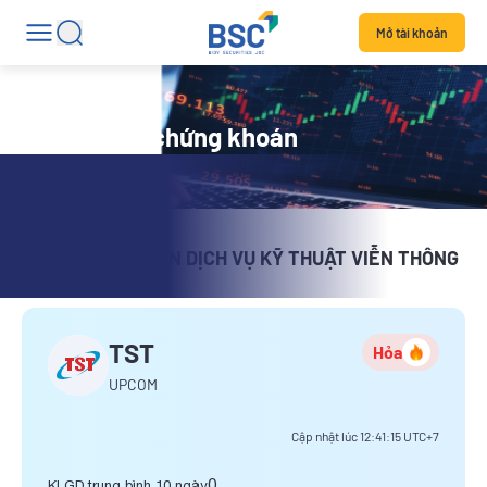
Mở tài khoản
Chi tiết mã chứng khoán
CÔNG TY CỔ PHẦN DỊCH VỤ KỸ THUẬT VIỄN THÔNG
TST
Hỏa
UPCOM
Cập nhật lúc
12:41:15
UTC+7
0
KLGD trung bình 10 ngày