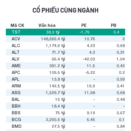
CỔ PHIẾU CÙNG NGÀNH
Mã CK
Vốn hóa
PE
PB
TST
38.9
tỷ
-1.79
0.4
ACV
148,666.4
tỷ
10.76
2
ALC
1,174.6
tỷ
4.23
0.68
ALT
71.7
tỷ
4.3
0.31
ALV
66.4
tỷ
-42.03
1.04
AME
391.2
tỷ
11.5
0.42
APC
109.5
tỷ
-5.22
0.2
APL
13.8
tỷ
-
0.99
ARM
142.5
tỷ
16.9
3.41
ASG
1,529.7
tỷ
11.98
0.68
BAL
15
tỷ
-
0.48
BBH
18.4
tỷ
-
-
BBS
75
tỷ
9.19
0.67
BCG
2,200.5
tỷ
5.45
0.1
BMD
27.5
tỷ
-
0.84