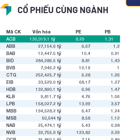
CỔ PHIẾU CÙNG NGÀNH
Mã CK
Vốn hóa
PE
PB
ACB
130,019.1
tỷ
8.29
1.31
ABB
27,154.6
tỷ
6.67
1.2
BAB
12,447.5
tỷ
10.4
0.91
BID
284,286.5
tỷ
8.81
1.43
BVB
7,946.2
tỷ
10.19
1
CTG
252,425.7
tỷ
6.28
1.26
EIB
33,529.0
tỷ
68.17
1.27
HDB
132,890.1
tỷ
6.96
1.47
KLB
9,811.7
tỷ
4.76
1.06
LPB
158,027.2
tỷ
13.99
3.67
MBB
194,528.2
tỷ
6.47
1.24
MSB
50,544
tỷ
8.58
1.12
NAB
25,474.1
tỷ
5.43
0.98
NVB
32,755.9
tỷ
123.82
2.29
OCB
31,850.1
tỷ
7.15
0.89