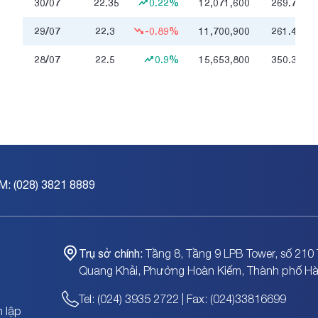
30/07
22.35
0.22%
12,071,600
269.7
tỷ
29/07
22.3
-0.89%
11,700,900
261.4
tỷ
28/07
22.5
0.9%
15,653,800
350.3
tỷ
M: (028) 3821 8889
Trụ sở chính:
Tầng 8, Tầng 9 LPB Tower, số 210 
Quang Khải, Phường Hoàn Kiếm, Thành phố Hà
Tel: (024) 3935 2722 | Fax: (024)33816699
 lập