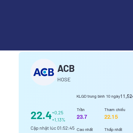
NGÂN HÀNG THƯƠNG MẠI C
ACB
HOSE
11,52
KLGD trung bình 10 ngày
Trần
Tham chiếu
22.4
+0.25
23.7
22.15
+1.13%
Cập nhật lúc
01:52:45
Cao nhất
Thấp nhất