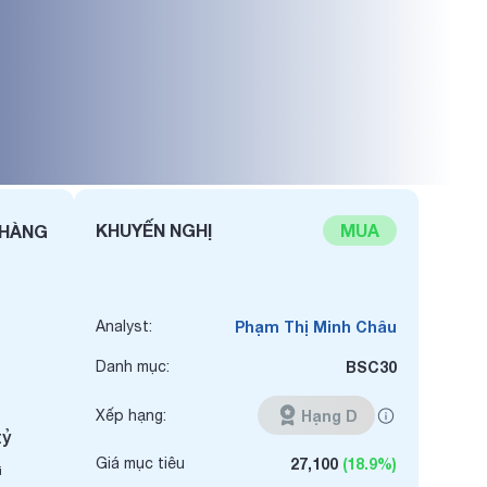
KHUYẾN NGHỊ
MUA
 HÀNG
Analyst:
Phạm Thị Minh Châu
Danh mục:
BSC30
Xếp hạng:
Hạng D
tỷ
Giá mục tiêu
27,100
(18.9%)
i