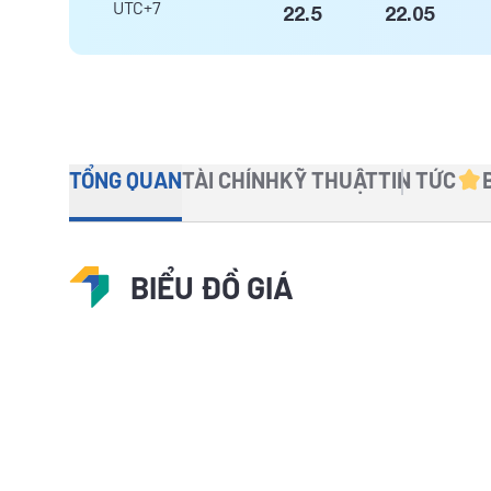
UTC+7
22.5
22.05
TỔNG QUAN
TÀI CHÍNH
KỸ THUẬT
TIN TỨC
BIỂU ĐỒ GIÁ