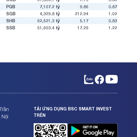
PGB
7,107.2
tỷ
9.86
0.87
SGB
4,329.8
tỷ
212.94
1.02
SHB
62,521.3
tỷ
5.17
0.83
SSB
51,603.4
tỷ
17.29
1.22
STB
140,637.1
tỷ
45.66
2.24
TCB
210,461.3
tỷ
7.76
1.11
TPB
40,501.1
tỷ
5.26
0.82
VAB
8,204.4
tỷ
5.8
0.76
VBB
15,636.5
tỷ
10.08
1.19
VCB
498,833.8
tỷ
11.98
2.01
VIB
49,868.7
tỷ
6.72
1.04
VPB
198,348.1
tỷ
6.65
1.04
TẢI ỨNG DỤNG BSC SMART INVEST
Trần
TRÊN
 Nội