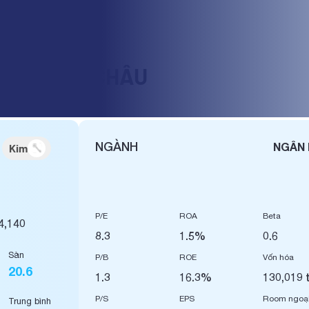
Ổ PHẦN Á CHÂU
NGÀNH
NGÂN
Kim
P/E
ROA
Beta
4,140
8.3
1.5%
0.6
Sàn
P/B
ROE
Vốn hóa
20.6
1.3
16.3%
130,019 
P/S
EPS
Room ngoạ
Trung bình