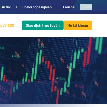
VI
Tin tức
Cơ hội nghề nghiệp
Liên hệ
ng
Về BSC
Giao dịch trực tuyến
Mở tài khoản