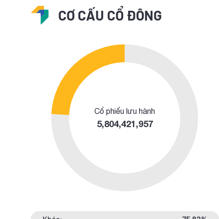
CƠ CẤU CỔ ĐÔNG
Cổ phiếu lưu hành
5,804,421,957
Khác:
75.82%