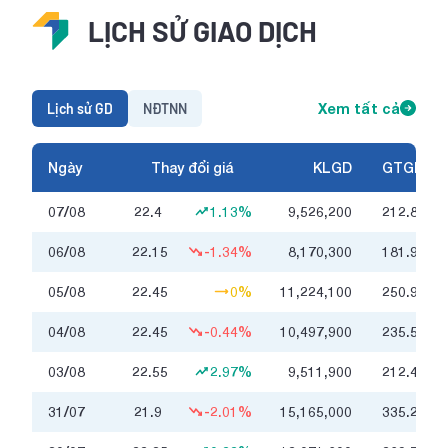
LỊCH SỬ GIAO DỊCH
Lịch sử GD
NĐTNN
Xem tất cả
Ngày
Thay đổi giá
KLGD
GTGD
07/08
22.4
1.13%
9,526,200
212.8
tỷ
06/08
22.15
-1.34%
8,170,300
181.9
tỷ
05/08
22.45
0%
11,224,100
250.9
tỷ
04/08
22.45
-0.44%
10,497,900
235.5
tỷ
03/08
22.55
2.97%
9,511,900
212.4
tỷ
31/07
21.9
-2.01%
15,165,000
335.2
tỷ