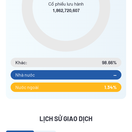
Cổ phiếu lưu hành
1,862,720,607
Khác:
98.66%
Nhà nước
--
Nước ngoài
1.34%
LỊCH SỬ GIAO DỊCH