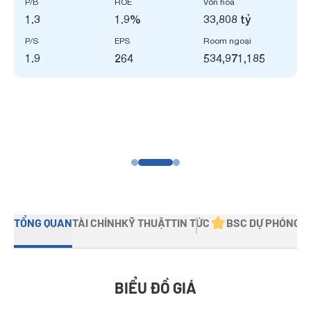
P/B
ROE
Vốn hóa
1.3
1.9%
33,808 tỷ
P/S
EPS
Room ngoại
1.9
264
534,971,185
TỔNG QUAN
TÀI CHÍNH
KỸ THUẬT
TIN TỨC
BSC DỰ PHÓNG
BIỂU ĐỒ GIÁ