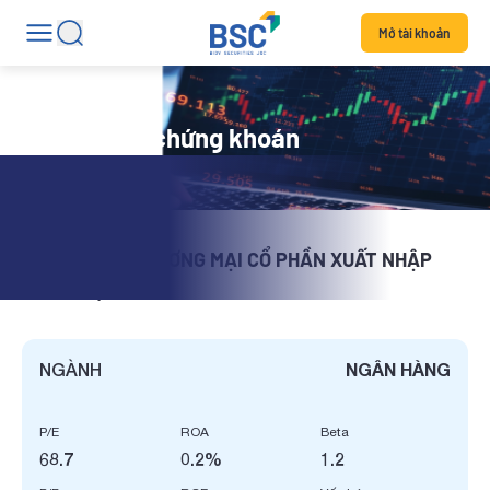
Mở tài khoản
Chi tiết mã chứng khoán
NGÂN HÀNG THƯƠNG MẠI CỔ PHẦN XUẤT NHẬP
KHẨU VIỆT NAM
NGÀNH
NGÂN HÀNG
P/E
ROA
Beta
68.7
0.2%
1.2