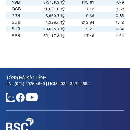
NVB
32,755.9
tỷ
123.82
2.29
OCB
31,697.0
tỷ
7.12
0.88
PGB
6,960.7
tỷ
9.66
0.85
SGB
4,329.8
tỷ
212.94
1.02
SHB
63,055.7
tỷ
5.21
0.84
SSB
52,117.8
tỷ
17.46
1.24
STB
136,112.6
tỷ
44.19
2.17
TCB
206,918.2
tỷ
7.63
1.09
TPB
40,223.7
tỷ
5.22
0.81
VAB
8,147.3
tỷ
5.76
0.75
VBB
15,932.7
tỷ
10.28
1.21
VCB
492,984.8
tỷ
11.84
1.98
TỔNG ĐÀI ĐẶT LỆNH:
VIB
49,528.3
tỷ
6.68
1.04
HN : (024) 3926 4660 | HCM: (028) 3821 8889
VPB
199,538.2
tỷ
6.69
1.04