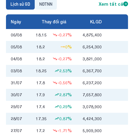
Lịch sử GD
NĐTNN
Xem tất cả
Ngày
Thay đổi giá
KLGD
06/08
18.15
-0.27%
4,875,400
05/08
18.2
0%
6,254,300
1
04/08
18.2
-0.27%
3,821,000
03/08
18.25
2.53%
6,367,700
1
31/07
17.8
-0.56%
6,237,200
1
30/07
17.9
2.87%
7,657,800
1
29/07
17.4
0.29%
3,078,900
28/07
17.35
0.87%
4,424,300
27/07
17.2
-1.71%
5,909,900
1