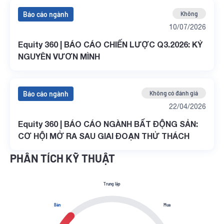
Báo cáo ngành
Không
10/07/2026
Equity 360 | BÁO CÁO CHIẾN LƯỢC Q3.2026: KỶ
NGUYÊN VƯƠN MÌNH
Báo cáo ngành
Không có đánh giá
22/04/2026
Equity 360 | BÁO CÁO NGÀNH BẤT ĐỘNG SẢN:
CƠ HỘI MỞ RA SAU GIAI ĐOẠN THỬ THÁCH
PHÂN TÍCH KỸ THUẬT
Trung lập
Bán
Mua