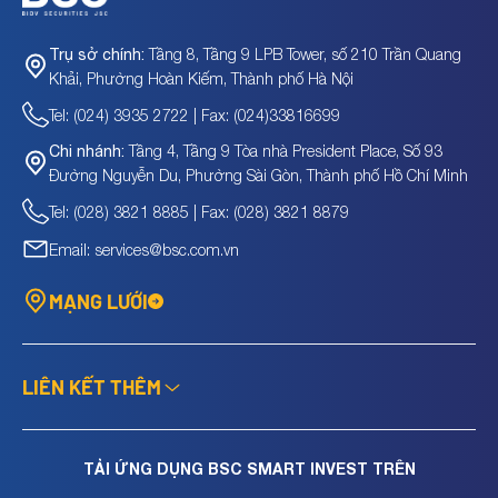
Tầng 8, Tầng 9 LPB Tower, số 210 Trần Quang
Trụ sở chính:
Khải, Phường Hoàn Kiếm, Thành phố Hà Nội
Tel: (024) 3935 2722 | Fax: (024)33816699
Tầng 4, Tầng 9 Tòa nhà President Place, Số 93
Chi nhánh:
Đường Nguyễn Du, Phường Sài Gòn, Thành phố Hồ Chí Minh
Tel: (028) 3821 8885 | Fax: (028) 3821 8879
Email: services@bsc.com.vn
MẠNG LƯỚI
LIÊN KẾT THÊM
TẢI ỨNG DỤNG BSC SMART INVEST TRÊN