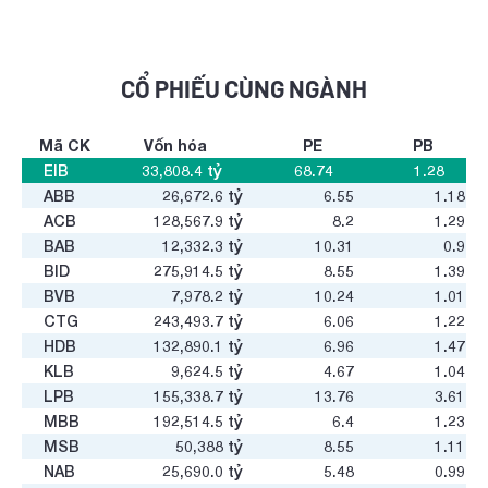
CỔ PHIẾU CÙNG NGÀNH
Mã CK
Vốn hóa
PE
PB
EIB
33,808.4
tỷ
68.74
1.28
ABB
26,672.6
tỷ
6.55
1.18
ACB
128,567.9
tỷ
8.2
1.29
BAB
12,332.3
tỷ
10.31
0.9
BID
275,914.5
tỷ
8.55
1.39
BVB
7,978.2
tỷ
10.24
1.01
CTG
243,493.7
tỷ
6.06
1.22
HDB
132,890.1
tỷ
6.96
1.47
KLB
9,624.5
tỷ
4.67
1.04
LPB
155,338.7
tỷ
13.76
3.61
MBB
192,514.5
tỷ
6.4
1.23
MSB
50,388
tỷ
8.55
1.11
NAB
25,690.0
tỷ
5.48
0.99