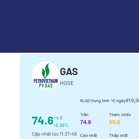
TỔNG CÔNG TY KHÍ VIỆT NA
GAS
HOSE
919,3
KLGD trung bình 10 ngày
Trần
Tham chiếu
74.6
+4.8
74.6
69.8
+6.88%
Cập nhật lúc
11:37:49
Cao nhất
Thấp nhất