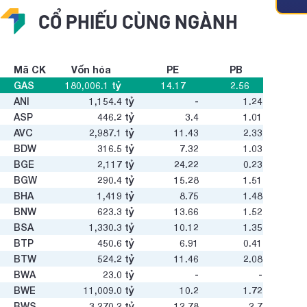
CỔ PHIẾU CÙNG NGÀNH
Mã CK
Vốn hóa
PE
PB
GAS
180,006.1
tỷ
14.17
2.56
ANI
1,154.4
tỷ
-
1.24
ASP
446.2
tỷ
3.4
1.01
AVC
2,987.1
tỷ
11.43
2.33
BDW
316.5
tỷ
7.32
1.03
BGE
2,117
tỷ
24.22
0.23
BGW
290.4
tỷ
15.28
1.51
BHA
1,419
tỷ
8.75
1.48
BNW
623.3
tỷ
13.66
1.52
BSA
1,330.3
tỷ
10.12
1.35
BTP
450.6
tỷ
6.91
0.41
BTW
524.2
tỷ
11.46
2.08
BWA
23.0
tỷ
-
-
BWE
11,009.0
tỷ
10.2
1.72
BWS
3,270.2
tỷ
12.78
2.7