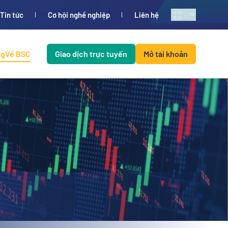
VI
Tin tức
Cơ hội nghề nghiệp
Liên hệ
ng
Về BSC
Giao dịch trực tuyến
Mở tài khoản