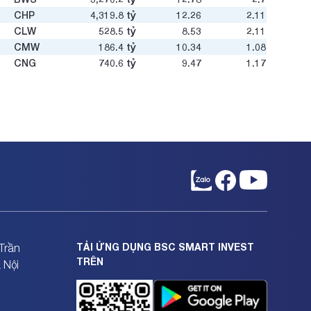
CHP
4,319.8
tỷ
12.26
2.11
CLW
528.5
tỷ
8.53
2.11
CMW
186.4
tỷ
10.34
1.08
CNG
740.6
tỷ
9.47
1.17
COM
432.1
tỷ
-12.83
1.01
CTW
666.4
tỷ
9.55
1.05
DKW
60.4
tỷ
-
1.06
DNA
1,132.2
tỷ
6.74
1.32
DNH
18,881.3
tỷ
16.43
3.4
DNN
649.2
tỷ
2.38
0.69
DNW
3,720
tỷ
11.16
1.41
DRL
393.3
tỷ
8.79
3.04
DTE
187.7
tỷ
-
0.37
DTK
7,851.8
tỷ
9.24
0.87
DVW
91.5
tỷ
-
-
TẢI ỨNG DỤNG BSC SMART INVEST
Trần
DWC
595.7
tỷ
5.73
1.27
TRÊN
 Nội
DWS
365.4
tỷ
5.78
0.94
EIC
693.2
tỷ
22.11
1.65
GCB
23.4
tỷ
-
-