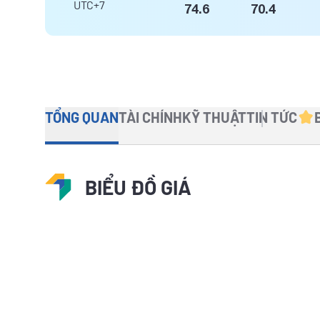
UTC+7
74.6
70.4
TỔNG QUAN
TÀI CHÍNH
KỸ THUẬT
TIN TỨC
BIỂU ĐỒ GIÁ