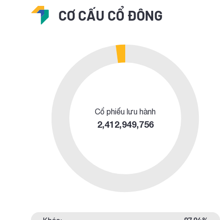
CƠ CẤU CỔ ĐÔNG
Cổ phiếu lưu hành
2,412,949,756
Khác:
97.94%