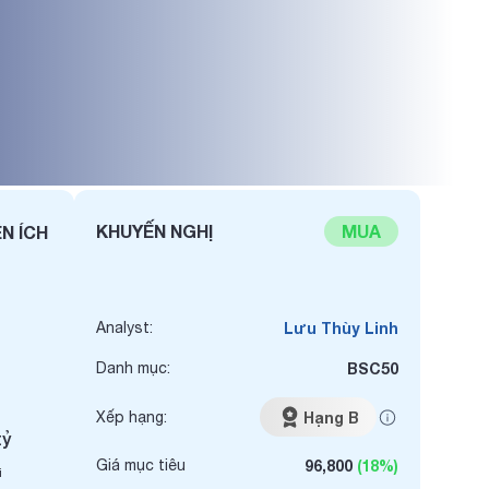
KHUYẾN NGHỊ
MUA
ỆN ÍCH
Analyst:
Lưu Thùy Linh
Danh mục:
BSC50
Xếp hạng:
Hạng B
tỷ
Giá mục tiêu
96,800
(18%)
i