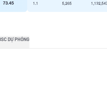
73.45
1.1
5,265
1,132,54
BSC DỰ PHÓNG