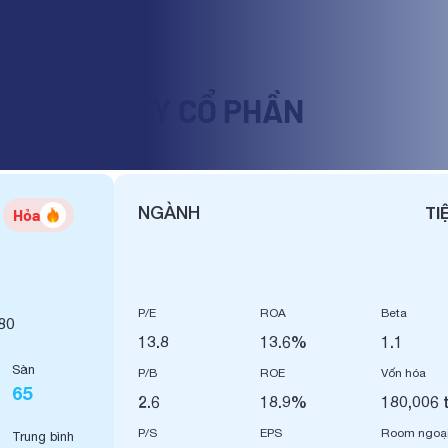
M - CÔNG TY CỔ PHẦN
NGÀNH
TI
Hỏa
P/E
ROA
Beta
80
13.8
13.6%
1.1
Sàn
P/B
ROE
Vốn hóa
65
2.6
18.9%
180,006 
P/S
EPS
Room ngoạ
Trung bình