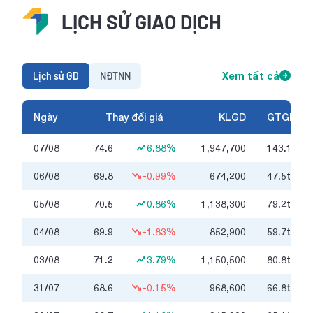
LỊCH SỬ GIAO DỊCH
Lịch sử GD
NĐTNN
Xem tất cả
Ngày
Thay đổi giá
KLGD
GTGD
07/08
74.6
6.88%
1,947,700
143.1
tỷ
06/08
69.8
-0.99%
674,200
47.5
tỷ
05/08
70.5
0.86%
1,138,300
79.2
tỷ
04/08
69.9
-1.83%
852,900
59.7
tỷ
03/08
71.2
3.79%
1,150,500
80.8
tỷ
31/07
68.6
-0.15%
968,600
66.8
tỷ