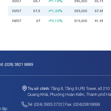
30/07
68.7
1.18%
945,900
65.1
tỷ
29/07
67.9
1.34%
993,000
67.4
tỷ
28/07
67
0.15%
619,600
41.4
tỷ
M: (028) 3821 8889
Trụ sở chính:
Tầng 8, Tầng 9 LPB Tower, số 210 
Quang Khải, Phường Hoàn Kiếm, Thành phố Hà
Tel: (024) 3935 2722 | Fax: (024)33816699
 lập