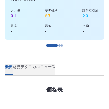
0.3
2.6%
65
P/S
EPS
外国
証券取引所
0.1
273
-7
2.3
平均
-
概要
財務
テクニカル
ニュース
価格表