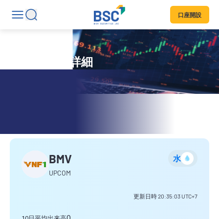
口座開設
銘柄コード詳細
VNF1 FLOUR.JSC
業界
水
P/E
ROA
Bet
9.9
1.3%
1.0
更新日時
20:35:03
UTC+7
P/B
ROE
資本