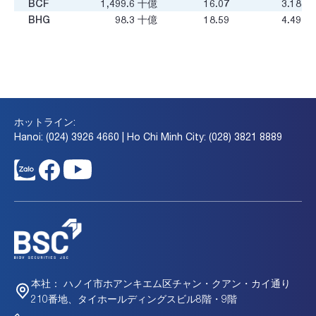
BCF
1,499.6
十億
16.07
3.18
BHG
98.3
十億
18.59
4.49
BHH
107.4
十億
-
-
BHK
47.8
十億
10.42
-
BHN
7,127.9
十億
12.06
1.29
BHP
72.5
十億
27.13
0.47
BIG
164.1
十億
3.41
0.44
BLF
31.1
十億
195.59
0.27
ホットライン:
BLT
74
十億
-
-
Hanoi: (024) 3926 4660 | Ho Chi Minh City: (028) 3821 8889
BNA
84.4
十億
1.37
0.15
BQB
21.5
十億
-16.08
0.82
BSD
49.5
十億
-
-
BSH
291.6
十億
6.5
0.95
BSL
571.5
十億
6.41
1.07
BSP
153.8
十億
7.84
0.85
BSQ
810
十億
6.67
0.95
BTB
36.1
十億
-
0.33
C22
55.4
十億
-
-
ハノイ市ホアンキエム区チャン・クアン・カイ通り
本社：
CAD
10.4
十億
3.33
-0.01
210番地、タイホールディングスビル8階・9階
CAN
114
十億
-6.42
0.86