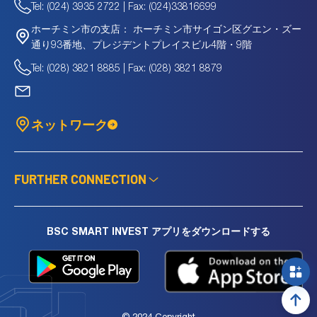
Tel: (024) 3935 2722 | Fax: (024)33816699
CAT
194.2
十億
-
0.78
CBS
122.2
十億
-
1.47
ホーチミン市サイゴン区グエン・ズー
ホーチミン市の支店：
CCA
313.5
十億
6.2
1.04
通り93番地、プレジデントプレイスビル4階・9階
CFV
215.1
十億
11.47
1.11
Tel: (028) 3821 8885 | Fax: (028) 3821 8879
CMF
2,835
十億
9.18
1.91
CMM
1,801.4
十億
28.5
1.48
CMN
250.6
十億
-
1.56
ネットワーク
CMX
484.0
十億
5.82
0.27
CNA
149.9
十億
-
-
CPA
207.9
十億
-23.03
6.78
CTP
87.1
十億
-2,655.17
0.59
FURTHER CONNECTION
CVN
38.6
十億
-3.67
0.1
DAT
569.1
十億
5.97
0.56
DBC
7,176.9
十億
6.22
0.84
BSC SMART INVEST アプリをダウンロードする
DMN
154.0
十億
7.05
0.81
EPC
60.1
十億
-
-
FCS
194.4
十億
17.24
2.96
FGL
73.4
十億
-6.19
133.96
FHN
26.7
十億
10.11
0.54
© 2024 Copyright