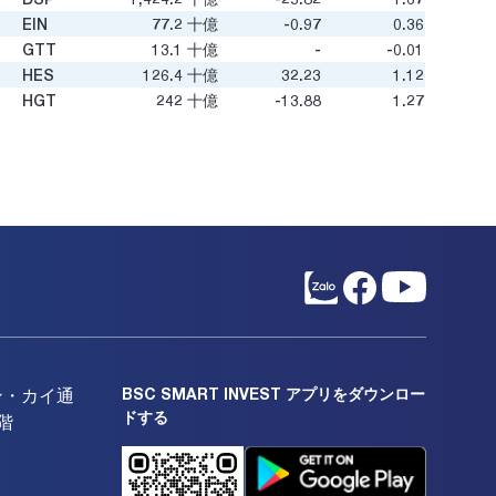
EIN
77.2
十億
-0.97
0.36
GTT
13.1
十億
-
-0.01
HES
126.4
十億
32.23
1.12
HGT
242
十億
-13.88
1.27
HOT
180.0
十億
8.08
2.15
HVN
74,209.2
十億
16.13
7.23
KLF
132.3
十億
-1.11
0.08
MAS
145.1
十億
16.41
3.14
MTC
2.2
十億
-
-
NVT
633.5
十億
-135.49
1.06
NWT
53.6
十億
-
-
PDC
76.5
十億
43.75
0.52
RIC
485.5
十億
107.14
0.83
SAS
4,377.2
十億
5.18
2.56
SGH
222.6
十億
12.96
1.61
BSC SMART INVEST アプリをダウンロー
ン・カイ通
SKG
502.1
十億
10.18
0.55
ドする
階
STT
10.4
十億
-0.91
10.22
TCT
227.6
十億
9.83
0.61
TPS
290
十億
-
10.57