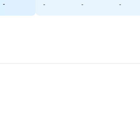
-
-
-
-