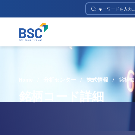
Construction Investment and Telecommunica
Home
/
分析センター
/
株式情報
/
銘柄
銘柄コード詳細