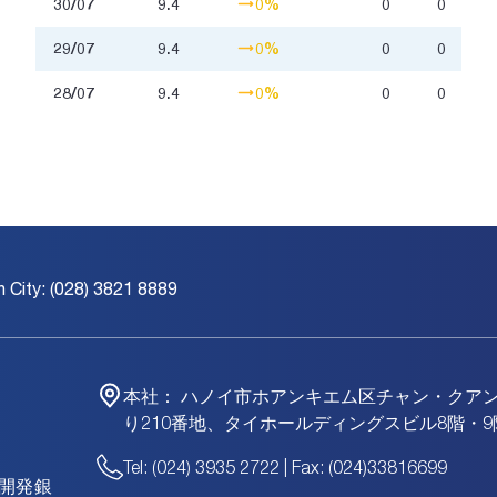
30/07
9.4
0%
0
0
29/07
9.4
0%
0
0
28/07
9.4
0%
0
0
h City: (028) 3821 8889
本社：
ハノイ市ホアンキエム区チャン・クア
り210番地、タイホールディングスビル8階・9
Tel: (024) 3935 2722 | Fax: (024)33816699
資開発銀