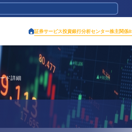
tions Infrastructure Development
証券サービス
投資銀行
分析センター
株主関係
コード詳細