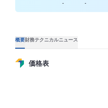
-
-
概要
財務
テクニカル
ニュース
価格表