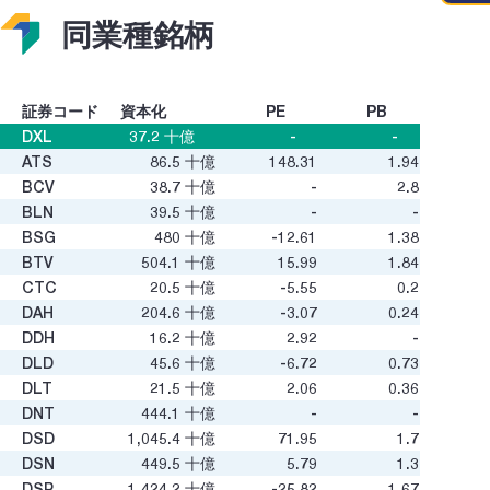
同業種銘柄
証券コード
資本化
PE
PB
DXL
37.2
十億
-
-
ATS
86.5
十億
148.31
1.94
BCV
38.7
十億
-
2.8
BLN
39.5
十億
-
-
BSG
480
十億
-12.61
1.38
BTV
504.1
十億
15.99
1.84
CTC
20.5
十億
-5.55
0.2
DAH
204.6
十億
-3.07
0.24
DDH
16.2
十億
2.92
-
DLD
45.6
十億
-6.72
0.73
DLT
21.5
十億
2.06
0.36
DNT
444.1
十億
-
-
DSD
1,045.4
十億
71.95
1.7
DSN
449.5
十億
5.79
1.3
DSP
1,424.2
十億
-25.82
1.67