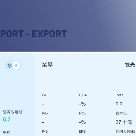
MPORT - EXPORT
業界
観光
水
P/E
ROA
Beta
-
-%
0.0
証券取引所
P/B
ROE
資本化
5.7
-
-%
37 十億
P/S
EPS
外国人持株
平均