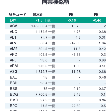
同業種銘柄
証券コード
資本化
PE
PB
L62
21.6
十億
-0.18
-0.48
ACV
148,666.4
十億
10.76
2
ALC
1,174.6
十億
4.23
0.68
ALT
71.7
十億
4.3
0.31
ALV
66.4
十億
-42.03
1.04
AME
391.2
十億
11.5
0.42
APC
109.5
十億
-5.22
0.2
APL
13.8
十億
-
0.99
ARM
142.5
十億
16.9
3.41
ASG
1,529.7
十億
11.98
0.68
BAL
15
十億
-
0.48
BBH
18.4
十億
-
-
BBS
75
十億
9.19
0.67
BCG
2,200.5
十億
5.45
0.1
BMD
27.5
十億
-
0.84
BPC
47.5
十億
22.69
0.5