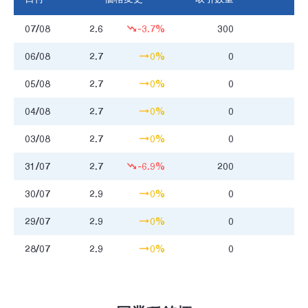
07/08
2.6
-3.7%
300
0
06/08
2.7
0%
0
05/08
2.7
0%
0
04/08
2.7
0%
0
03/08
2.7
0%
0
31/07
2.7
-6.9%
200
0
30/07
2.9
0%
0
29/07
2.9
0%
0
28/07
2.9
0%
0