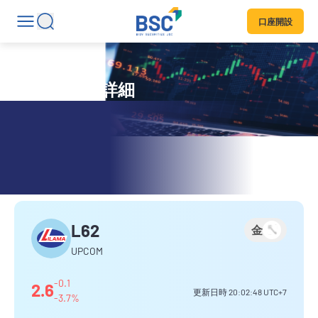
口座開設
銘柄コード詳細
LILAMA 62
L62
金
UPCOM
-0.1
2.6
更新日時
20:02:48
UTC+7
-3.7%