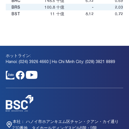
BRC
148.5
十億
6.72
0.69
BRS
100.8
十億
-
2.03
BST
11
十億
8.12
0.72
BTG
9.6
十億
-
0.56
BTH
515
十億
2.1
0.92
CAG
77.3
十億
23.03
0.53
CAR
75.7
十億
29.66
1.29
CCP
56.4
十億
15.08
1.09
CCR
342.4
十億
8.16
1.17
ホットライン:
CCT
253.5
十億
29.65
0.91
Hanoi: (024) 3926 4660 | Ho Chi Minh City: (028) 3821 8889
CDH
17.4
十億
-
0.34
CDN
2,544.3
十億
5.99
1.13
CE1
67.8
十億
-
-
CEG
50.2
十億
-
-
CFM
27
十億
-
1.39
CIG
367.0
十億
2.89
0.86
CJC
158.4
十億
25.44
1.56
CKD
620
十億
5.21
1.13
CKV
54.2
十億
14.65
0.71
ハノイ市ホアンキエム区チャン・クアン・カイ通り
本社：
CLL
914.6
十億
9.39
1.55
210番地、タイホールディングスビル8階・9階