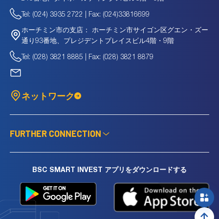
CMK
11.2
十億
-
-
Tel: (024) 3935 2722 | Fax: (024)33816699
CMP
259.2
十億
9.15
0.67
CMV
135.3
十億
6.16
0.49
ホーチミン市サイゴン区グエン・ズー
ホーチミン市の支店：
CPI
215.4
十億
82.07
-10.29
通り93番地、プレジデントプレイスビル4階・9階
CQN
2,244.0
十億
15
2.16
Tel: (028) 3821 8885 | Fax: (028) 3821 8879
CTB
334.9
十億
6.11
1.07
CTT
72.8
十億
3.78
1.04
DAS
47.0
十億
-
0.21
ネットワーク
DCH
28.8
十億
29.22
0.89
DDG
87.8
十億
-0.28
0.31
DDM
19.6
十億
0.26
-0.03
DL1
794.6
十億
11.48
0.38
FURTHER CONNECTION
DNC
501.7
十億
9.08
3.04
DNE
46.2
十億
-
0.76
DNL
58.6
十億
-
-
BSC SMART INVEST アプリをダウンロードする
DOP
75.0
十億
-
-
DPC
15.7
十億
3.72
0.54
DS3
51.2
十億
13.68
0.51
DTB
19.8
十億
-
-