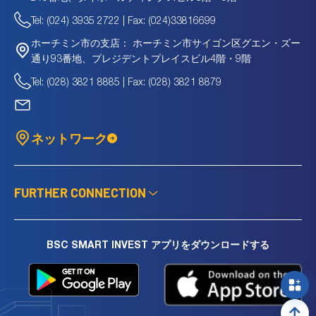
CDC
1,984.3
十億
75.12
1.77
Tel: (024) 3935 2722 | Fax: (024)33816699
CDG
8.3
十億
2.06
0.18
CDO
44.1
十億
27.34
0.21
ホーチミン市サイゴン区グエン・ズー
ホーチミン市の支店：
CDR
10.0
十億
23.44
-
通り93番地、プレジデントプレイスビル4階・9階
CGV
28.5
十億
-
0.4
Tel: (028) 3821 8885 | Fax: (028) 3821 8879
CH5
34.7
十億
-
0.45
CHC
43.1
十億
-
-
CHS
306.7
十億
9.27
0.94
ネットワーク
CI5
9.4
十億
-
-
CID
7.7
十億
10.85
0.85
CII
9,239.8
十億
83.73
0.71
CIP
6.4
十億
-
-
FURTHER CONNECTION
CKA
224.5
十億
-
-
CLH
244.8
十億
5.08
1.33
CMD
200.8
十億
8.29
0.84
BSC SMART INVEST アプリをダウンロードする
CMS
155.3
十億
5.25
0.52
CNN
440
十億
-
-
CQT
160
十億
25.42
0.63
CRC
557.0
十億
10.47
0.45