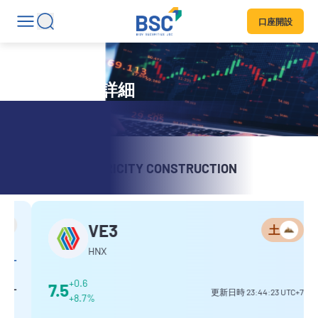
口座開設
銘柄コード詳細
VNECO 3 ELECTRICITY CONSTRUCTION
VE3
土
HNX
+0.6
7.5
更新日時
23:44:23
UTC+7
+8.7%