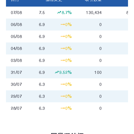
07/08
7.5
8.7%
130,434
851
06/08
6.9
0%
0
05/08
6.9
0%
0
04/08
6.9
0%
0
03/08
6.9
0%
0
31/07
6.9
9.52%
100
0
30/07
6.3
0%
0
29/07
6.3
0%
0
28/07
6.3
0%
0