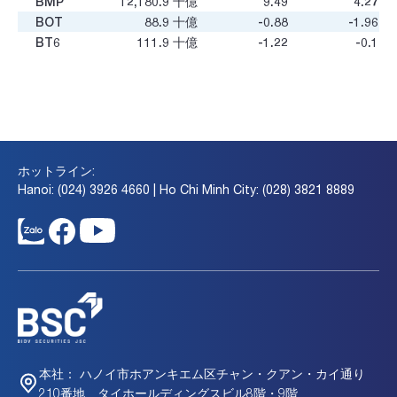
BMP
12,180.9
十億
9.49
4.27
BOT
88.9
十億
-0.88
-1.96
BT6
111.9
十億
-1.22
-0.1
BTD
119.3
十億
3.8
0.47
BTN
12.8
十億
-
-
BTS
605.4
十億
9.79
0.54
BTU
54.7
十億
-
1.31
BXH
36.1
十億
33.2
0.65
C12
15.5
十億
-
-
ホットライン:
C32
458.4
十億
10.02
0.87
Hanoi: (024) 3926 4660 | Ho Chi Minh City: (028) 3821 8889
C47
325.3
十億
4.79
0.66
C4G
2,000.9
十億
26.4
0.5
C69
1,001.2
十億
27.02
1.14
C92
18.6
十億
19.47
0.3
CC1
18,036.9
十億
75.21
3.97
CC4
531.2
十億
33.76
0.62
CCC
306.7
十億
8.65
0.49
CCI
367.2
十億
8.7
1.11
CCM
184.1
十億
4.39
0.79
ハノイ市ホアンキエム区チャン・クアン・カイ通り
本社：
CCV
134.1
十億
-
-
210番地、タイホールディングスビル8階・9階