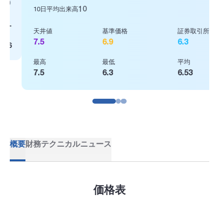
10
10日平均出来高
天井値
基準価格
証券取引所
7.5
6.9
6.3
最高
最低
平均
7.5
6.3
6.53
概要
財務
テクニカル
ニュース
価格表