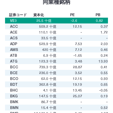
同業種銘柄
証券コード
資本化
PE
PB
VE3
25.5
十億
-2.6
0.82
ACC
509.2
十億
12.15
0.37
ACE
110.1
十億
-
1.72
ACS
33.5
十億
-
-
ADP
529.9
十億
7.53
2.03
AMS
420
十億
7.12
0.46
ATB
6.9
十億
-1.65
0.24
ATG
123.3
十億
3.48
13.93
BCC
739.3
十億
28.87
0.41
BCE
236.0
十億
3.52
0.55
BCO
62.0
十億
12.15
0.93
BDT
362.8
十億
19.19
0.65
BHC
4.1
十億
13.45
-0.05
BKG
147.5
十億
25.07
0.19
BMK
86.7
十億
-
-
BMN
15.4
十億
-
0.52