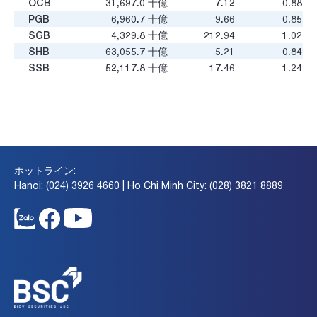
OCB
31,697.0
十億
7.12
0.88
PGB
6,960.7
十億
9.66
0.85
SGB
4,329.8
十億
212.94
1.02
SHB
63,055.7
十億
5.21
0.84
SSB
52,117.8
十億
17.46
1.24
STB
136,112.6
十億
44.19
2.17
TCB
206,918.2
十億
7.63
1.09
TPB
40,223.7
十億
5.22
0.81
VAB
8,147.3
十億
5.76
0.75
VBB
15,932.7
十億
10.28
1.21
VCB
492,984.8
十億
11.84
1.98
ホットライン:
VIB
49,528.3
十億
6.68
1.04
Hanoi: (024) 3926 4660 | Ho Chi Minh City: (028) 3821 8889
VPB
199,538.2
十億
6.69
1.04