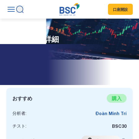
口座開設
銘柄コード詳細
HDBANK
行
おすすめ
購入
分析者:
Đoàn Minh Trí
チスト:
BSC30