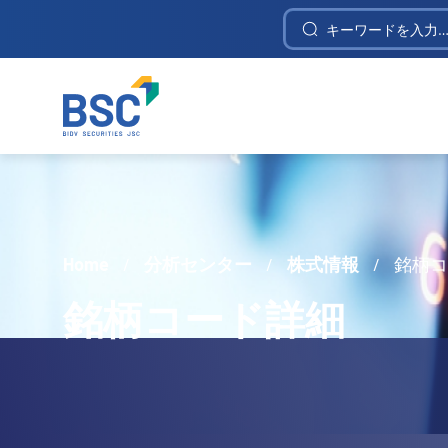
Construction Investment and Telecommunica
Home
/
分析センター
/
株式情報
/
銘柄
銘柄コード詳細