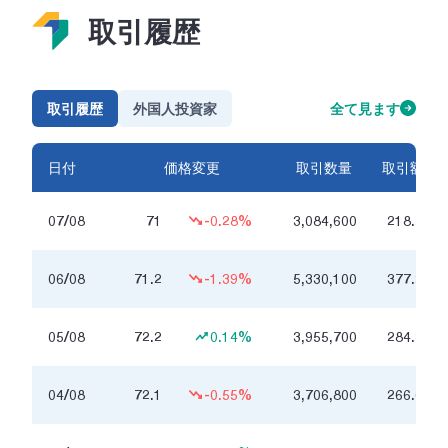
取引履歴
取引履歴
外国人投資家
全て見ます
日付
価格変更
取引数量
取引額
十
07/08
71
-0.28%
3,084,600
218.7
億
十
06/08
71.2
-1.39%
5,330,100
377.2
億
十
05/08
72.2
0.14%
3,955,700
284.3
億
十
04/08
72.1
-0.55%
3,706,800
266.6
億
十