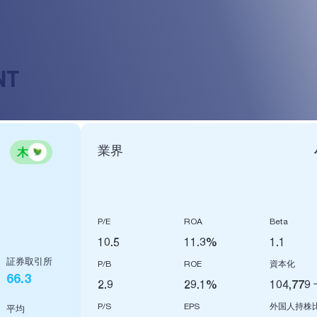
NT
業界
木
P/E
ROA
Beta
10.5
11.3%
1.1
証券取引所
P/B
ROE
資本化
66.3
2.9
29.1%
104,779
P/S
EPS
外国人持株
平均