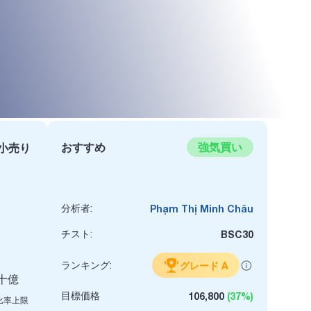
おすすめ
強気買い
小売り
分析者:
Phạm Thị Minh Châu
チスト:
BSC30
ランキング:
グレード A
 十億
目標価格
106,800
(37%)
比率上限