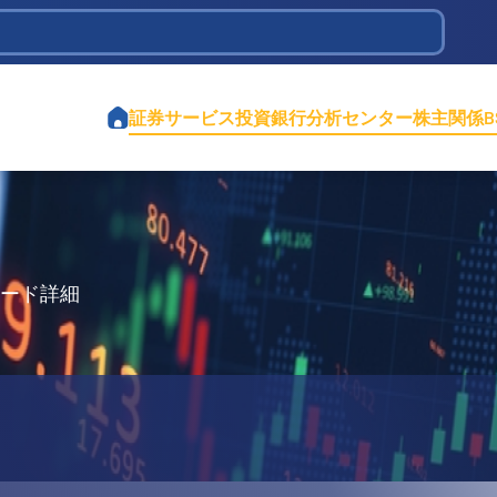
tions Infrastructure Development
証券サービス
投資銀行
分析センター
株主関係
コード詳細