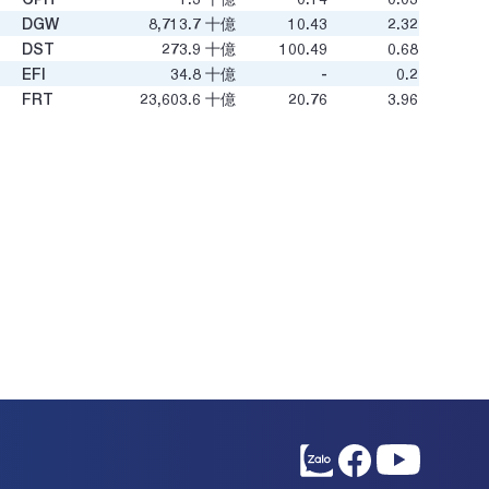
DGW
8,713.7
十億
10.43
2.32
DST
273.9
十億
100.49
0.68
EFI
34.8
十億
-
0.2
FRT
23,603.6
十億
20.76
3.96
GPC
108.1
十億
61.21
0.18
HAX
976.6
十億
40.88
0.67
HFX
6.5
十億
-1.22
-
HTM
1,913.6
十億
-57.8
0.88
KHX
71
十億
-
-
MSN
103,455.7
十億
14.67
2.09
NDT
73.5
十億
2.95
1.02
PET
6,019.5
十億
19.56
2.13
PNC
300.8
十億
-24.01
1.76
PNG
405.9
十億
-
-
PNJ
18,422.0
十億
6.36
1.32
QST
98.5
十億
5.94
1.7
SBV
175.0
十億
8.95
0.4
SVC
1,632.2
十億
4.07
0.53
SVT
182.6
十億
10.74
0.83