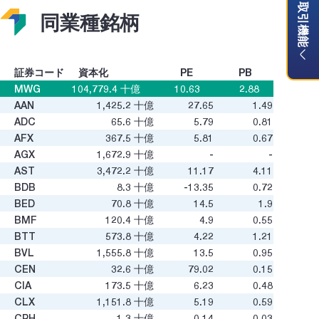
取引機能
同業種銘柄
証券コード
資本化
PE
PB
MWG
104,779.4
十億
10.63
2.88
AAN
1,425.2
十億
27.65
1.49
ADC
65.6
十億
5.79
0.81
AFX
367.5
十億
5.81
0.67
AGX
1,672.9
十億
-
-
AST
3,472.2
十億
11.17
4.11
BDB
8.3
十億
-13.35
0.72
BED
70.8
十億
14.5
1.9
BMF
120.4
十億
4.9
0.55
BTT
573.8
十億
4.22
1.21
BVL
1,555.8
十億
13.5
0.95
CEN
32.6
十億
79.02
0.15
CIA
173.5
十億
6.23
0.48
CLX
1,151.8
十億
5.19
0.59
CPH
1.3
十億
0.14
0.03