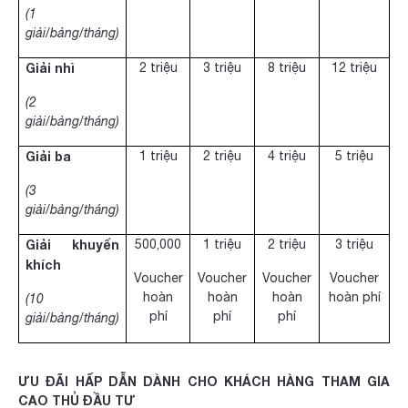
(1
giải/bảng/tháng)
Giải nhì
2
triệu
3
triệu
8
triệu
1
2
triệu
(2
giải/bảng/tháng)
Giải ba
1 triệu
2
triệu
4
triệu
5 triệu
(3
giải/bảng/tháng)
Giải khuyến
500,000
1 triệu
2
triệu
3
triệu
khích
Voucher
Voucher
Voucher
Voucher
hoàn
hoàn
hoàn
hoàn phí
(10
phí
phí
phí
giải/bảng/tháng)
ƯU ĐÃI HẤP DẪN DÀNH CHO KHÁCH HÀNG THAM GIA
CAO THỦ ĐẦU TƯ