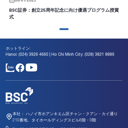
BSC証券：創立25周年記念に向け優遇プログラム授賞
式
ホットライン:
Hanoi: (024) 3926 4660 | Ho Chi Minh City: (028) 3821 8889
ハノイ市ホアンキエム区チャン・クアン・カイ通り
本社：
210番地、タイホールディングスビル8階・9階