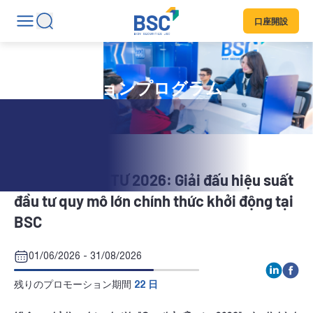
口座開設
プロモーションプログラム
CAO THỦ ĐẦU TƯ 2026: Giải đấu hiệu suất
đầu tư quy mô lớn chính thức khởi động tại
BSC
01/06/2026 - 31/08/2026
22 日
残りのプロモーション期間