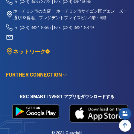
Tel: (024) 3935 2722 | Fax: (024)33816699
ホーチミン市サイゴン区グエン・ズー
ホーチミン市の支店：
通り93番地、プレジデントプレイスビル4階・9階
Tel: (028) 3821 8885 | Fax: (028) 3821 8879
ネットワーク
FURTHER CONNECTION
BSC SMART INVEST アプリをダウンロードする
© 2024 Copyright