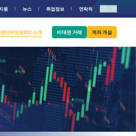
KO
지원
뉴스
취업정보
연락처
센터
IR정보
BSC소개
비대면 거래
계좌 개설