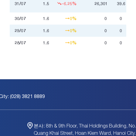
백
31/07
1.5
-6.25%
26,301
39.6
만
30/07
1.6
0%
0
0
29/07
1.6
0%
0
0
28/07
1.6
0%
0
0
City: (028) 3821 8889
본사:
8th & 9th Floor, Thai Holdings Building, No
Quang Khai Street, Hoan Kiem Ward, Hanoi City.