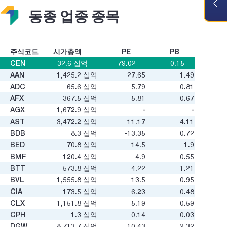
동종 업종 종목
주식코드
시가총액
PE
PB
CEN
32.6
십억
79.02
0.15
AAN
1,425.2
십억
27.65
1.49
ADC
65.6
십억
5.79
0.81
AFX
367.5
십억
5.81
0.67
AGX
1,672.9
십억
-
-
AST
3,472.2
십억
11.17
4.11
BDB
8.3
십억
-13.35
0.72
BED
70.8
십억
14.5
1.9
BMF
120.4
십억
4.9
0.55
BTT
573.8
십억
4.22
1.21
BVL
1,555.8
십억
13.5
0.95
CIA
173.5
십억
6.23
0.48
CLX
1,151.8
십억
5.19
0.59
CPH
1.3
십억
0.14
0.03
DGW
8,713.7
십억
10.43
2.32