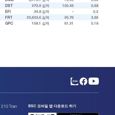
DST
273.9
십억
100.49
0.68
EFI
34.8
십억
-
0.2
FRT
23,603.6
십억
20.76
3.96
GPC
108.1
십억
61.21
0.18
HAX
976.6
십억
40.88
0.67
HFX
6.5
십억
-1.22
-
HTM
1,913.6
십억
-57.8
0.88
KHX
71
십억
-
-
MSN
103,455.7
십억
14.67
2.09
MWG
104,779.4
십억
10.63
2.88
NDT
73.5
십억
2.95
1.02
PET
6,019.5
십억
19.56
2.13
PNC
300.8
십억
-24.01
1.76
PNG
405.9
십억
-
-
PNJ
18,422.0
십억
6.36
1.32
QST
98.5
십억
5.94
1.7
SBV
175.0
십억
8.95
0.4
SVC
BSC 모바일 앱 다운로드 하기
1,632.2
십억
4.07
0.53
. 210 Tran
SVT
182.6
십억
10.74
0.83