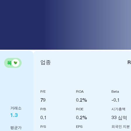
 VIỆT NAM
업종
R
목
P/E
ROA
Beta
79
0.2%
-0.1
거래소
P/B
ROE
시가총액
1.3
0.1
0.2%
33 십억
P/S
EPS
외국인 지분
평균가