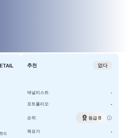
추천
없다
ETAIL
애널리스트:
-
포트폴리오:
-
순위:
등급 B
목표가
-
 한도