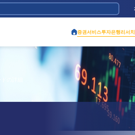
 Dầu khí
ịch vụ và Đầu tư Tân Bình
iệt Nam
 Chi
ành phố Hồ Chí Minh
ao thông 584
iền
ghiệp Cao Su Việt Nam
tế Việt Mỹ
ểm định Xây dựng - CONINCO
증권서비스
투자은행
리서치
ードの詳細