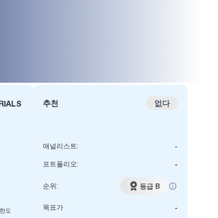
추천
없다
RIALS
애널리스트:
-
포트폴리오:
-
순위:
등급 B
목표가
-
 한도