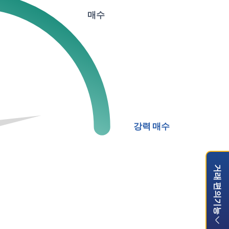
매수
강력 매수
거래 편의기능