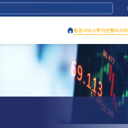
 Dầu khí
ịch vụ và Đầu tư Tân Bình
iệt Nam
 Chi
ành phố Hồ Chí Minh
ao thông 584
iền
ghiệp Cao Su Việt Nam
tế Việt Mỹ
ểm định Xây dựng - CONINCO
증권서비스
투자은행
리서치
ードの詳細