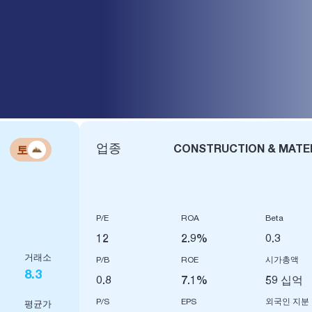
ÌNH 6
업종
CONSTRUCTION & MATE
토
P/E
ROA
Beta
12
2.9%
0.3
거래소
P/B
ROE
시가총액
8.3
0.8
7.1%
59 십억
P/S
EPS
외국인 지분
평균가