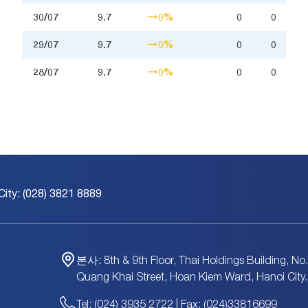
30/07
9.7
0%
0
0
29/07
9.7
0%
0
0
28/07
9.7
0%
0
0
City: (028) 3821 8889
본사:
8th & 9th Floor, Thai Holdings Building, No
Quang Khai Street, Hoan Kiem Ward, Hanoi City.
Tel: (024) 3935 2722 | Fax: (024)33816699