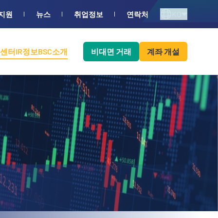
KO
지원
뉴스
취업정보
연락처
센터
IR정보
BSC소개
비대면 거래
계좌 개설