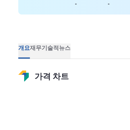
-
-
개요
재무
기술적
뉴스
가격 차트