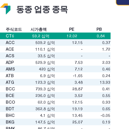
동종 업종 종목
주식코드
시가총액
PE
PB
CT6
59.2
십억
12.02
0.84
ACC
509.2
십억
12.15
0.37
ACE
110.1
십억
-
1.72
ACS
33.5
십억
-
-
ADP
529.9
십억
7.53
2.03
AMS
420
십억
7.12
0.46
ATB
6.9
십억
-1.65
0.24
ATG
123.3
십억
3.48
13.93
BCC
739.3
십억
28.87
0.41
BCE
236.0
십억
3.52
0.55
BCO
62.0
십억
12.15
0.93
BDT
362.8
십억
19.19
0.65
BHC
4.1
십억
13.45
-0.05
BKG
147.5
십억
25.07
0.19
BMK
86.7
십억
-
-