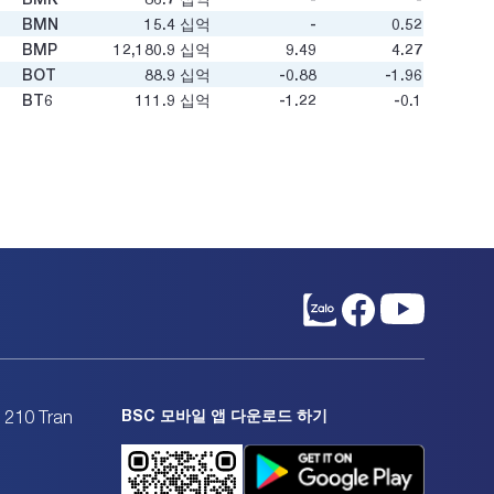
BMN
15.4
십억
-
0.52
BMP
12,180.9
십억
9.49
4.27
BOT
88.9
십억
-0.88
-1.96
BT6
111.9
십억
-1.22
-0.1
BTD
119.3
십억
3.8
0.47
BTN
12.8
십억
-
-
BTS
605.4
십억
9.79
0.54
BTU
54.7
십억
-
1.31
BXH
36.1
십억
33.2
0.65
C12
15.5
십억
-
-
C32
458.4
십억
10.02
0.87
C47
325.3
십억
4.79
0.66
C4G
2,000.9
십억
26.4
0.5
C69
1,001.2
십억
27.02
1.14
C92
18.6
십억
19.47
0.3
CC1
18,036.9
십억
75.21
3.97
BSC 모바일 앱 다운로드 하기
. 210 Tran
CC4
531.2
십억
33.76
0.62
CCC
306.7
십억
8.65
0.49
CCI
367.2
십억
8.7
1.11