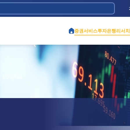
 Dầu khí
ịch vụ và Đầu tư Tân Bình
iệt Nam
 Chi
ành phố Hồ Chí Minh
ao thông 584
iền
ghiệp Cao Su Việt Nam
tế Việt Mỹ
ểm định Xây dựng - CONINCO
증권서비스
투자은행
리서치
ードの詳細