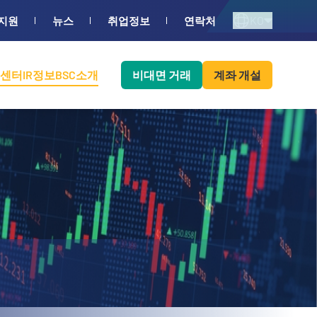
KO
지원
뉴스
취업정보
연락처
센터
IR정보
BSC소개
비대면 거래
계좌 개설