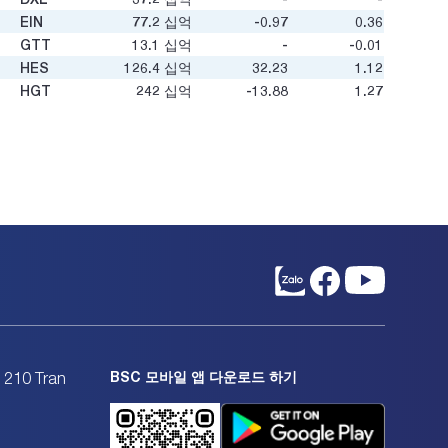
EIN
77.2
십억
-0.97
0.36
GTT
13.1
십억
-
-0.01
HES
126.4
십억
32.23
1.12
HGT
242
십억
-13.88
1.27
HOT
180.0
십억
8.08
2.15
HVN
74,209.2
십억
16.13
7.23
KLF
132.3
십억
-1.11
0.08
MAS
145.1
십억
16.41
3.14
MTC
2.2
십억
-
-
NVT
633.5
십억
-135.49
1.06
NWT
53.6
십억
-
-
PDC
76.5
십억
43.75
0.52
RIC
485.5
십억
107.14
0.83
SAS
4,377.2
십억
5.18
2.56
SGH
222.6
십억
12.96
1.61
SKG
502.1
십억
10.18
0.55
BSC 모바일 앱 다운로드 하기
. 210 Tran
STT
10.4
십억
-0.91
10.22
TCT
227.6
십억
9.83
0.61
TPS
290
십억
-
10.57