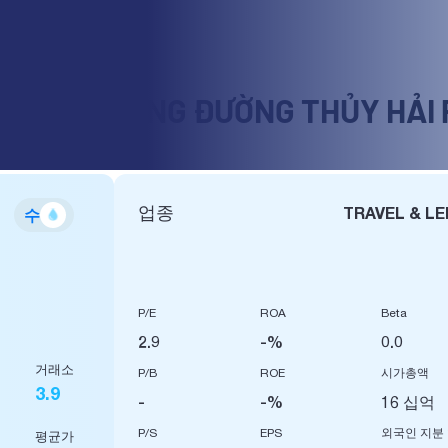
O GIAO THÔNG ĐƯỜNG THỦY HẢI
업종
TRAVEL & LE
수
P/E
ROA
Beta
2.9
-%
0.0
거래소
P/B
ROE
시가총액
3.9
-
-%
16 십억
P/S
EPS
외국인 지분
평균가