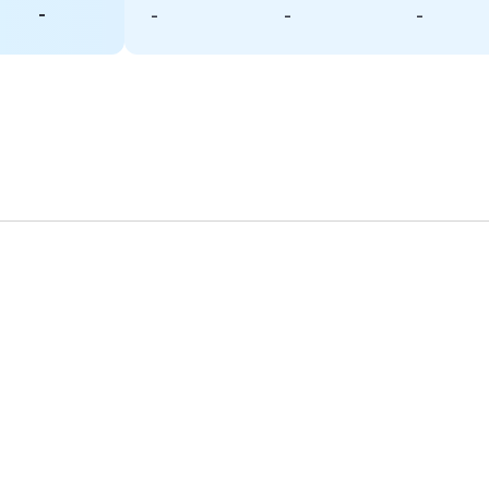
-
-
-
-