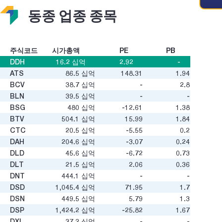
동종 업종 종목
주식코드
시가총액
PE
PB
DDH
16.2
십억
2.92
-
ATS
86.5
십억
148.31
1.94
BCV
38.7
십억
-
2.8
BLN
39.5
십억
-
-
BSG
480
십억
-12.61
1.38
BTV
504.1
십억
15.99
1.84
CTC
20.5
십억
-5.55
0.2
DAH
204.6
십억
-3.07
0.24
DLD
45.6
십억
-6.72
0.73
DLT
21.5
십억
2.06
0.36
DNT
444.1
십억
-
-
DSD
1,045.4
십억
71.95
1.7
DSN
449.5
십억
5.79
1.3
DSP
1,424.2
십억
-25.82
1.67
DXL
37.2
십억
-
-