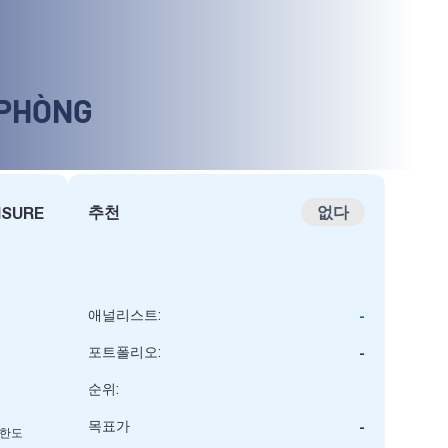
 PHÒNG
추천
없다
ISURE
애널리스트:
-
포트폴리오:
-
순위:
목표가
-
 한도