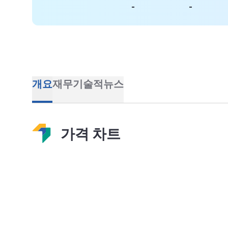
-
-
개요
재무
기술적
뉴스
가격 차트