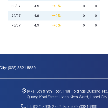
30/07
4.9
0%
0
0
29/07
4.9
0%
0
0
28/07
4.9
0%
0
0
City: (028) 3821 8889
본사:
8th & 9th Floor, Thai Holdings Building, No
Quang Khai Street, Hoan Kiem Ward, Hanoi City.
Tel: (024) 3935 2722 | Fax: (024)33816699