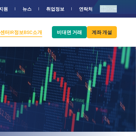
KO
지원
뉴스
취업정보
연락처
센터
IR정보
BSC소개
비대면 거래
계좌 개설