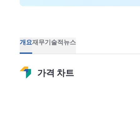
개요
재무
기술적
뉴스
가격 차트