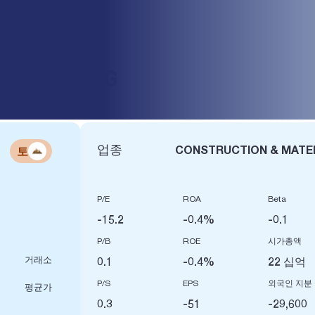
T GROUP DVG
업종
CONSTRUCTION & MATE
토
P/E
ROA
Beta
-15.2
-0.4%
-0.1
P/B
ROE
시가총액
거래소
0.1
-0.4%
22 십억
P/S
EPS
외국인 지분
평균가
0.3
-51
-29,600