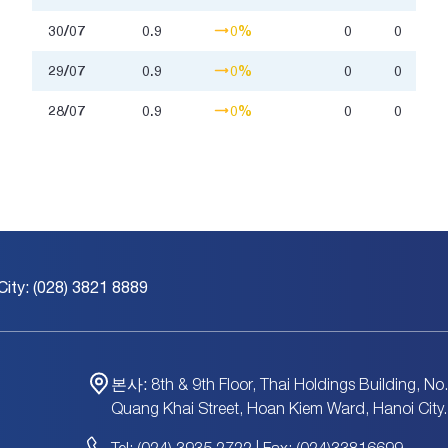
30/07
0.9
0%
0
0
29/07
0.9
0%
0
0
28/07
0.9
0%
0
0
City: (028) 3821 8889
본사:
8th & 9th Floor, Thai Holdings Building, No
Quang Khai Street, Hoan Kiem Ward, Hanoi City.
Tel: (024) 3935 2722 | Fax: (024)33816699