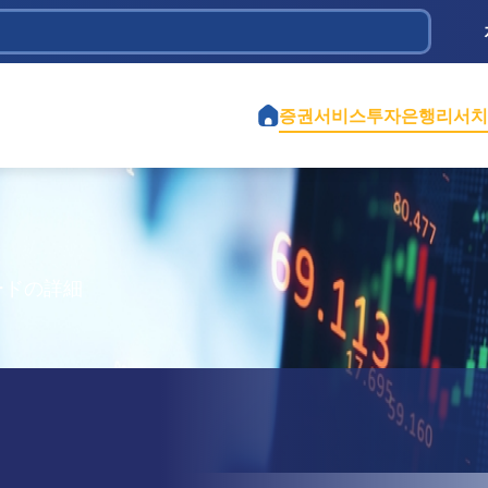
 Dầu khí
ịch vụ và Đầu tư Tân Bình
iệt Nam
 Chi
ành phố Hồ Chí Minh
iền
ao thông 584
ghiệp Cao Su Việt Nam
tế Việt Mỹ
ểm định Xây dựng - CONINCO
증권서비스
투자은행
리서치
ードの詳細