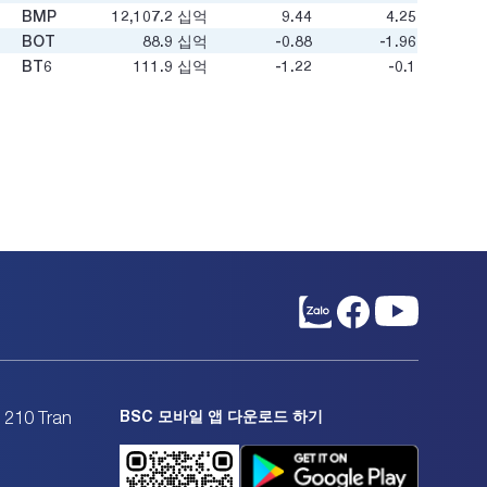
BMP
12,107.2
십억
9.44
4.25
BOT
88.9
십억
-0.88
-1.96
BT6
111.9
십억
-1.22
-0.1
BTD
119.3
십억
3.8
0.47
BTN
12.8
십억
-
-
BTS
605.4
십억
9.79
0.54
BTU
54.7
십억
-
1.31
BXH
36.1
십억
33.2
0.65
C12
15.5
십억
-
-
C32
477.9
십억
10.45
0.9
C47
323.4
십억
4.77
0.66
C4G
1,965.2
십억
25.93
0.49
C69
1,019.7
십억
27.52
1.16
C92
18.6
십억
19.47
0.3
CC1
18,036.9
십억
75.21
3.97
CC4
531.2
십억
33.76
0.62
CCC
BSC 모바일 앱 다운로드 하기
307.5
십억
8.67
0.49
. 210 Tran
CCI
367.2
십억
8.7
1.11
CCM
184.1
십억
4.39
0.79