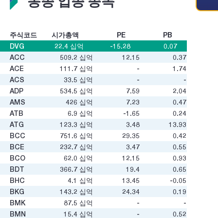
동종 업종 종목
주식코드
시가총액
PE
PB
DVG
22.4
십억
-15.28
0.07
ACC
509.2
십억
12.15
0.37
ACE
111.7
십억
-
1.74
ACS
33.5
십억
-
-
ADP
534.5
십억
7.59
2.04
AMS
426
십억
7.23
0.47
ATB
6.9
십억
-1.65
0.24
ATG
123.3
십억
3.48
13.93
BCC
751.6
십억
29.35
0.42
BCE
232.7
십억
3.47
0.55
BCO
62.0
십억
12.15
0.93
BDT
366.7
십억
19.4
0.65
BHC
4.1
십억
13.45
-0.05
BKG
143.2
십억
24.34
0.19
BMK
87.5
십억
-
-
BMN
15.4
십억
-
0.52