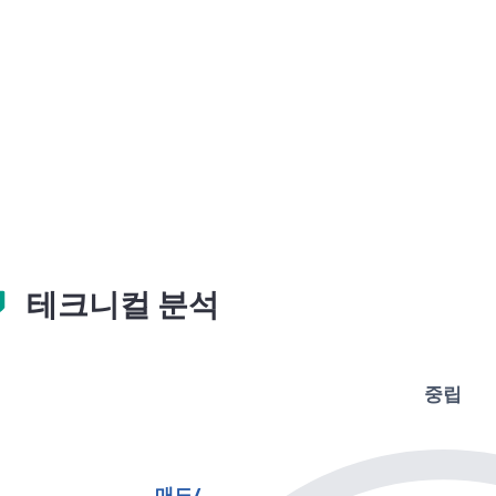
테크니컬 분석
중립
매도/