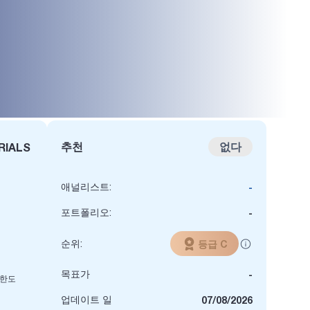
추천
없다
RIALS
애널리스트:
-
포트폴리오:
-
순위:
등급 C
목표가
-
 한도
업데이트 일
07/08/2026