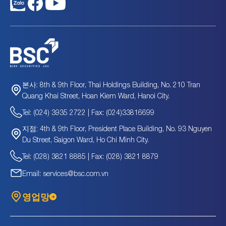
MBS
18,517.3
십억
15.02
1.55
ORS
8,735.0
십억
22.15
1.12
PHS
1,840.1
십억
24.31
0.88
PRT
2,940
십억
19.18
0.68
PSI
568.5
십억
1.7
0.72
SBS
674.4
십억
15.28
2.5
SHS
14,031.6
십억
13.96
1.12
SSI
61,151.8
십억
12.74
1.5
8th & 9th Floor, Thai Holdings Building, No. 210 Tran
본사:
TCI
1,144.6
십억
-170.2
0.87
Quang Khai Street, Hoan Kiem Ward, Hanoi City.
TCX
109,036.0
십억
17.9
2.38
Tel: (024) 3935 2722 | Fax: (024)33816699
TIN
9,482.5
십억
5.83
3.35
TVB
782.4
십억
36.63
0.71
4th & 9th Floor, President Place Building, No. 93 Nguyen
지점:
TVC
632.1
십억
-156.29
0.39
Du Street, Saigon Ward, Ho Chi Minh City.
TVS
3,052.3
십억
15.58
1.01
Tel: (028) 3821 8885 | Fax: (028) 3821 8879
UPS
841.7
십억
39.59
2.43
Email: services@bsc.com.vn
VCI
25,061.0
십억
17.23
1.46
VCK
73,899.8
십억
16.49
2.37
영업망
VDS
3,209.6
십억
11.34
1.06
VFS
1,493.4
십억
10.8
0.84
VIG
189.6
십억
11.65
0.54