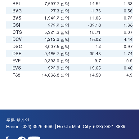
BSI
7,597.7
십억
14.54
1.33
BVG
27.3
십억
-1.76
0.56
BVS
1,942.2
십억
11.06
0.72
CSI
272.2
십억
-32.18
1.68
CTS
5,921.3
십억
15.71
2.07
DCV
4,212.2
십억
18.02
4.44
DSC
3,007.5
십억
12
0.97
DSE
9,485.7
십억
39.45
1.74
EVF
9,393.0
십억
9.7
0.9
EVS
922.9
십억
19.65
0.46
F88
14,668.8
십억
14.53
4.9
FDC
969.4
십억
4.78
1.44
FTS
8,328.0
십억
19.78
1.88
HAC
1,214.3
십억
45.92
0.91
HBS
132.0
십억
5.57
0.08
HCM
34,221.1
십억
25.86
2.34
HSA
259.8
십억
50.51
-
주문 핫라인
IBC
141.4
십억
-1.63
0.09
Hanoi : (024) 3926 4660 | Ho Chi Minh City: (028) 3821 8889
IVS
661.0
십억
29.32
0.55