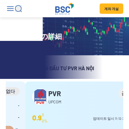
계좌 개설
証券コードの詳細
CÔNG TY CỔ PHẦN ĐẦU TƯ PVR HÀ NỘI
PVR
금
UPCOM
0
0.9
업데이트 일시
11:12:37
UTC+7
0%