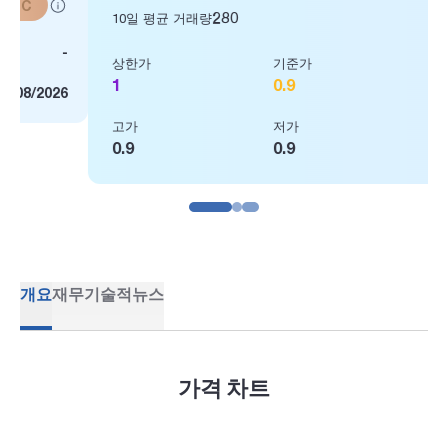
280
10일 평균 거래량
상한가
기준가
거래소
1
0.9
0.8
고가
저가
평균가
0.9
0.9
0.9
개요
재무
기술적
뉴스
가격 차트