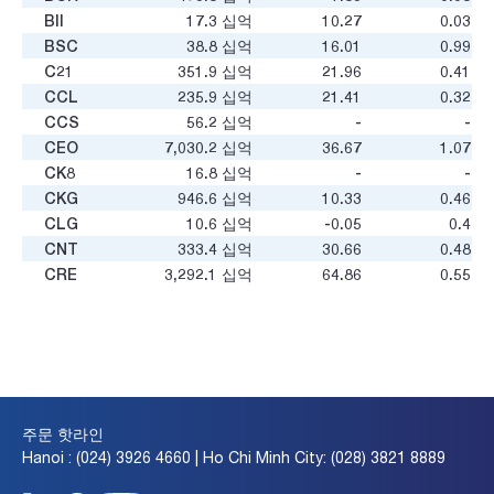
BII
17.3
십억
10.27
0.03
BSC
38.8
십억
16.01
0.99
C21
351.9
십억
21.96
0.41
CCL
235.9
십억
21.41
0.32
CCS
56.2
십억
-
-
CEO
7,030.2
십억
36.67
1.07
CK8
16.8
십억
-
-
CKG
946.6
십억
10.33
0.46
CLG
10.6
십억
-0.05
0.4
CNT
333.4
십억
30.66
0.48
CRE
3,292.1
십억
64.86
0.55
CRV
17,116.3
십억
-1,122.31
2.25
D2D
817.0
십억
25.07
1.13
DIG
8,521.8
십억
11.79
0.84
DKC
0.2
십억
-
-
DLR
54
십억
2.17
3.05
DRH
190.5
십억
6.93
0.15
주문 핫라인
DTA
68.9
십억
13.83
0.33
Hanoi : (024) 3926 4660 | Ho Chi Minh City: (028) 3821 8889
DTI
25.6
십억
128.98
0.19