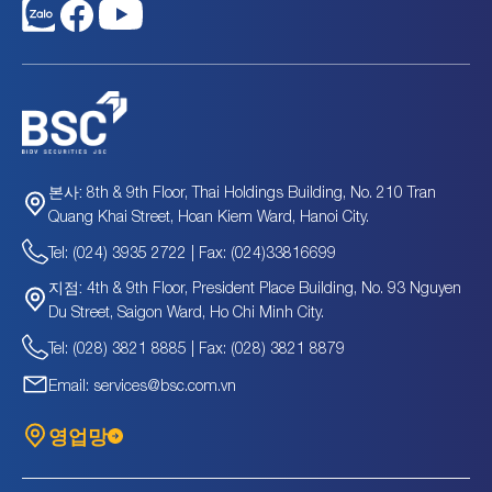
DVC
107.9
십억
-
-
DXG
13,885.7
십억
72.26
0.66
DXS
3,405.1
십억
49.95
0.38
FCC
479.8
십억
-
-
FIR
321.5
십억
-11.91
0.43
FLC
2,485.0
십억
-1.32
0.31
FTI
9.8
십억
-
0.29
HAR
278.4
십억
21.43
0.25
8th & 9th Floor, Thai Holdings Building, No. 210 Tran
본사:
HD6
116.4
십억
22.82
0.29
Quang Khai Street, Hoan Kiem Ward, Hanoi City.
HD8
64
십억
-
-
Tel: (024) 3935 2722 | Fax: (024)33816699
HDC
2,687.6
십억
4.02
0.91
HDG
6,735.1
십억
9.18
0.81
4th & 9th Floor, President Place Building, No. 93 Nguyen
지점:
HLD
764.5
십억
21.86
1.17
Du Street, Saigon Ward, Ho Chi Minh City.
HPI
1,314
십억
323.82
2.96
Tel: (028) 3821 8885 | Fax: (028) 3821 8879
HQC
1,359.7
십억
18.46
0.23
Email: services@bsc.com.vn
HRB
209.2
십억
-
-
HTT
30
십억
-4.45
0.29
영업망
HU1
140.3
십억
37.87
0.47
HU4
139.5
십억
8.05
0.67
HU6
31.5
십억
-
-