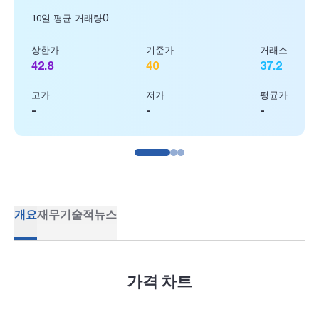
0
10일 평균 거래량
상한가
기준가
거래소
42.8
40
37.2
고가
저가
평균가
-
-
-
개요
재무
기술적
뉴스
가격 차트