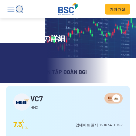
계좌 개설
証券コードの詳細
CÔNG TY CỔ PHẦN TẬP ĐOÀN BGI
VC7
토
HNX
0
7.3
업데이트 일시
03:16:54
UTC+7
0%