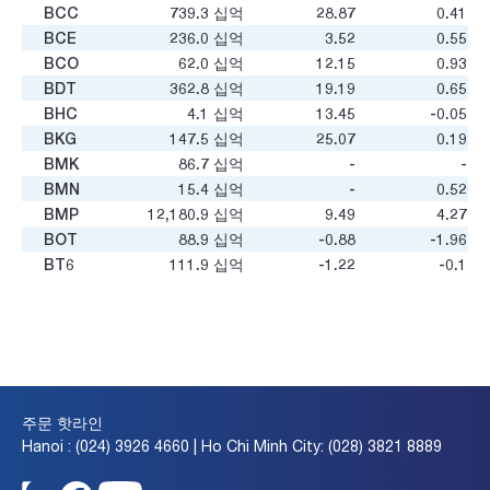
BCC
739.3
십억
28.87
0.41
BCE
236.0
십억
3.52
0.55
BCO
62.0
십억
12.15
0.93
BDT
362.8
십억
19.19
0.65
BHC
4.1
십억
13.45
-0.05
BKG
147.5
십억
25.07
0.19
BMK
86.7
십억
-
-
BMN
15.4
십억
-
0.52
BMP
12,180.9
십억
9.49
4.27
BOT
88.9
십억
-0.88
-1.96
BT6
111.9
십억
-1.22
-0.1
BTD
119.3
십억
3.8
0.47
BTN
12.8
십억
-
-
BTS
605.4
십억
9.79
0.54
BTU
54.7
십억
-
1.31
BXH
36.1
십억
33.2
0.65
C12
15.5
십억
-
-
주문 핫라인
C32
458.4
십억
10.02
0.87
Hanoi : (024) 3926 4660 | Ho Chi Minh City: (028) 3821 8889
C47
325.3
십억
4.79
0.66