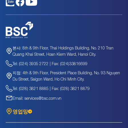
C4G
2,000.9
십억
26.4
0.5
C69
1,001.2
십억
27.02
1.14
C92
18.6
십억
19.47
0.3
CC1
18,036.9
십억
75.21
3.97
CC4
531.2
십억
33.76
0.62
CCC
306.7
십억
8.65
0.49
CCI
367.2
십억
8.7
1.11
CCM
184.1
십억
4.39
0.79
8th & 9th Floor, Thai Holdings Building, No. 210 Tran
본사:
CCV
134.1
십억
-
-
Quang Khai Street, Hoan Kiem Ward, Hanoi City.
CDC
1,984.3
십억
75.12
1.77
Tel: (024) 3935 2722 | Fax: (024)33816699
CDG
8.3
십억
2.06
0.18
CDO
44.1
십억
27.34
0.21
4th & 9th Floor, President Place Building, No. 93 Nguyen
지점:
CDR
10.0
십억
23.44
-
Du Street, Saigon Ward, Ho Chi Minh City.
CGV
28.5
십억
-
0.4
Tel: (028) 3821 8885 | Fax: (028) 3821 8879
CH5
34.7
십억
-
0.45
Email: services@bsc.com.vn
CHC
43.1
십억
-
-
CHS
306.7
십억
9.27
0.94
영업망
CI5
9.4
십억
-
-
CID
7.7
십억
10.85
0.85
CII
9,239.8
십억
83.73
0.71