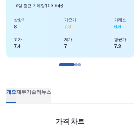
103,946
10일 평균 거래량
상한가
기준가
거래소
8
7.3
6.6
고가
저가
평균가
7.4
7
7.2
개요
재무
기술적
뉴스
가격 차트