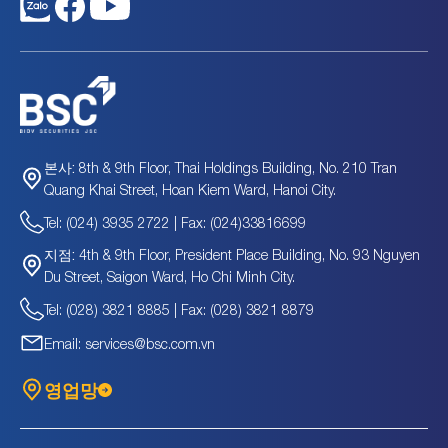
HSI
4.0
십억
-0.18
-0.37
HVT
640.1
십억
5.07
1.2
IRC
82.3
십억
3.35
0.43
LAS
1,388.1
십억
16.32
1
LNC
65.0
십억
-
-
LTG
533.9
십억
658.58
0.18
NET
1,339.4
십억
10.84
2.28
NFC
836.9
십억
5.07
2.55
8th & 9th Floor, Thai Holdings Building, No. 210 Tran
본사:
NSG
112.3
십억
-
-
Quang Khai Street, Hoan Kiem Ward, Hanoi City.
PAT
1,682.5
십억
4.38
2.27
Tel: (024) 3935 2722 | Fax: (024)33816699
PCE
192
십억
7.73
0.93
PCN
44.7
십억
-
5
4th & 9th Floor, President Place Building, No. 93 Nguyen
지점:
PGN
48.3
십억
23.73
0.44
Du Street, Saigon Ward, Ho Chi Minh City.
PHR
7,940.3
십억
8.49
1.63
Tel: (028) 3821 8885 | Fax: (028) 3821 8879
PLP
379.8
십억
7.67
0.35
Email: services@bsc.com.vn
PMB
126
십억
5.55
0.77
PSE
131.3
십억
7.6
0.71
영업망
PSW
136
십억
4.57
0.6
QBS
34.7
십억
-0.44
0.16
RBC
64.4
십억
-
-