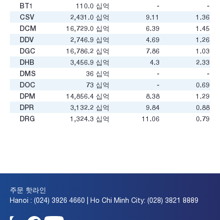
BT1
110.0
십억
-
-
CSV
2,431.0
십억
9.11
1.36
DCM
16,729.0
십억
6.39
1.45
DDV
2,746.9
십억
4.69
1.26
DGC
16,786.2
십억
7.86
1.03
DHB
3,456.9
십억
4.3
2.33
DMS
36
십억
-
-
DOC
73
십억
-
0.69
DPM
14,856.4
십억
8.38
1.29
DPR
3,132.2
십억
9.84
0.88
DRG
1,324.3
십억
11.06
0.79
DRI
966.2
십억
4.27
1.2
GER
18.7
십억
-
0.75
GVR
119,000
십억
16.47
1.78
HAI
274.0
십억
311.01
0.15
HCD
292.9
십억
15.46
0.57
HNP
125
십억
-
-
주문 핫라인
HPH
126
십억
-
1.31
Hanoi : (024) 3926 4660 | Ho Chi Minh City: (028) 3821 8889
HRC
1,057.2
십억
14.47
1.6