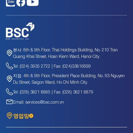
8th & 9th Floor, Thai Holdings Building, No. 210 Tran
본사:
Quang Khai Street, Hoan Kiem Ward, Hanoi City.
Tel: (024) 3935 2722 | Fax: (024)33816699
4th & 9th Floor, President Place Building, No. 93 Nguyen
지점:
Du Street, Saigon Ward, Ho Chi Minh City.
Tel: (028) 3821 8885 | Fax: (028) 3821 8879
Email: services@bsc.com.vn
영업망