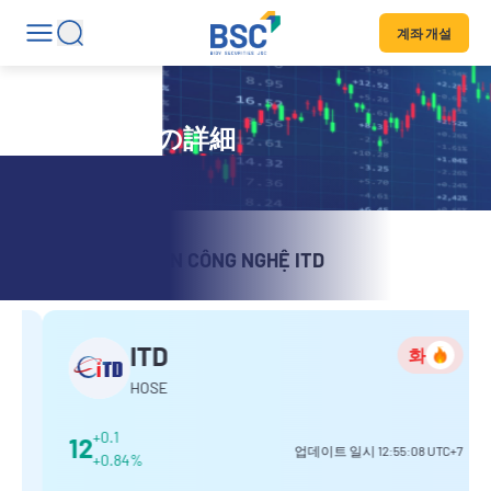
계좌 개설
証券コードの詳細
CÔNG TY CỔ PHẦN CÔNG NGHỆ ITD
ITD
화
HOSE
+0.1
12
업데이트 일시
12:55:08
UTC+7
+0.84%