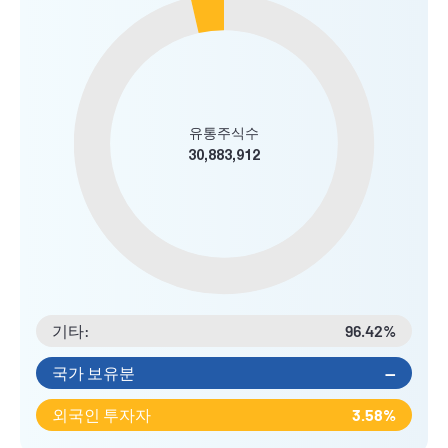
유통주식수
30,883,912
기타:
96.42%
국가 보유분
--
외국인 투자자
3.58%