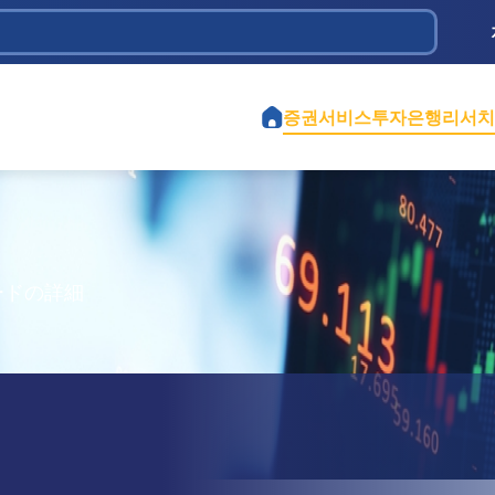
 Dầu khí
ịch vụ và Đầu tư Tân Bình
iệt Nam
 Chi
ành phố Hồ Chí Minh
ao thông 584
iền
ghiệp Cao Su Việt Nam
tế Việt Mỹ
ểm định Xây dựng - CONINCO
증권서비스
투자은행
리서치
ードの詳細