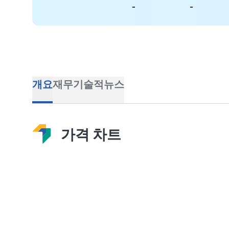
-
-
개요
재무
기술적
뉴스
가격 차트