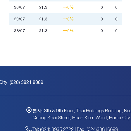
30/07
21.3
0%
0
0
29/07
21.3
0%
0
0
28/07
21.3
0%
0
0
City: (028) 3821 8889
본사:
8th & 9th Floor, Thai Holdings Building, No
Quang Khai Street, Hoan Kiem Ward, Hanoi City.
Tel: (024) 3935 2722 | Fax: (024)33816699