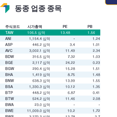
동종 업종 종목
주식코드
시가총액
PE
PB
TAW
106.5
십억
13.48
1.56
ANI
1,154.4
십억
-
1.24
ASP
446.2
십억
3.4
1.01
AVC
3,002.1
십억
11.49
2.34
BDW
316.5
십억
7.32
1.03
BGE
2,117
십억
24.22
0.23
BGW
290.4
십억
15.28
1.51
BHA
1,419
십억
8.75
1.48
BNW
638.3
십억
13.99
1.55
BSA
1,330.3
십억
10.12
1.35
BTP
448.2
십억
6.87
0.41
BTW
524.2
십억
11.46
2.08
BWA
23.0
십억
-
-
BWE
11,009.0
십억
10.2
1.72
BWS
3,270.2
십억
12.78
2.7