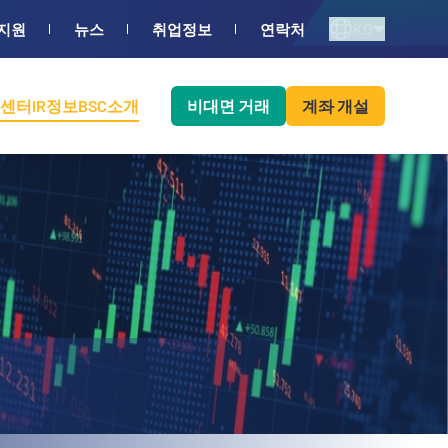
KO
지원
뉴스
취업정보
연락처
센터
IR정보
BSC소개
비대면 거래
계좌 개설