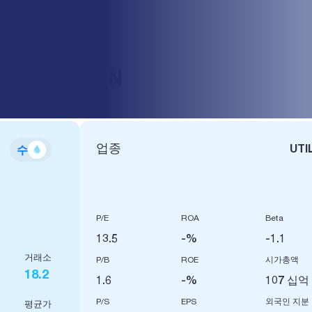
ỚC TRUNG AN
업종
UTI
수
P/E
ROA
Beta
13.5
-%
-1.1
거래소
P/B
ROE
시가총액
18.2
1.6
-%
107 십억
P/S
EPS
외국인 지분
평균가