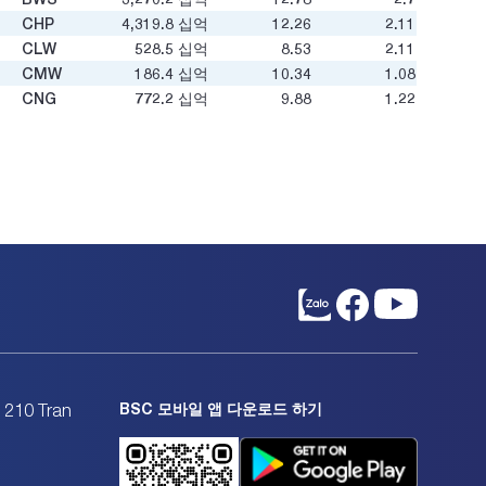
CHP
4,319.8
십억
12.26
2.11
CLW
528.5
십억
8.53
2.11
CMW
186.4
십억
10.34
1.08
CNG
772.2
십억
9.88
1.22
COM
432.1
십억
-12.83
1.01
CTW
666.4
십억
9.55
1.05
DKW
60.4
십억
-
1.06
DNA
1,132.2
십억
6.74
1.32
DNH
21,542.4
십억
18.74
3.88
DNN
649.2
십억
2.38
0.69
DNW
3,540
십억
10.62
1.34
DRL
394.3
십억
8.82
3.05
DTE
187.7
십억
-
0.37
DTK
7,578.7
십억
8.92
0.84
DVW
91.5
십억
-
-
DWC
595.7
십억
5.73
1.27
BSC 모바일 앱 다운로드 하기
. 210 Tran
DWS
365.4
십억
5.78
0.94
EIC
693.2
십억
22.11
1.65
GAS
180,006.1
십억
14.17
2.56