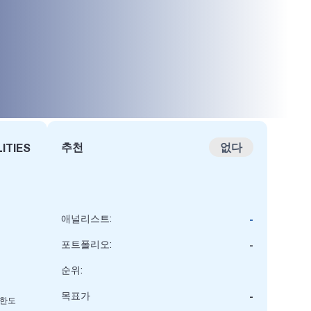
추천
없다
LITIES
애널리스트:
-
포트폴리오:
-
순위:
목표가
-
 한도