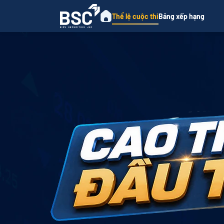
Thể lệ cuộc thi
Bảng xếp hạng