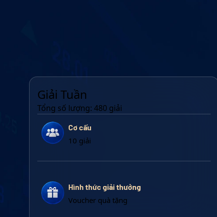
Giải Tuần
Tổng số lượng: 480 giải
Cơ cấu
10 giải
Hình thức giải thưởng
Voucher quà tặng