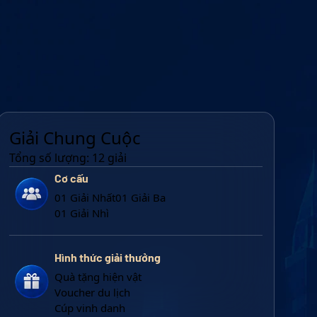
Giải Chung Cuộc
Tổng số lượng: 12 giải
Cơ cấu
01 Giải Nhất
01 Giải Ba
01 Giải Nhì
Hình thức giải thưởng
Quà tặng hiện vật
Voucher du lịch
Cúp vinh danh