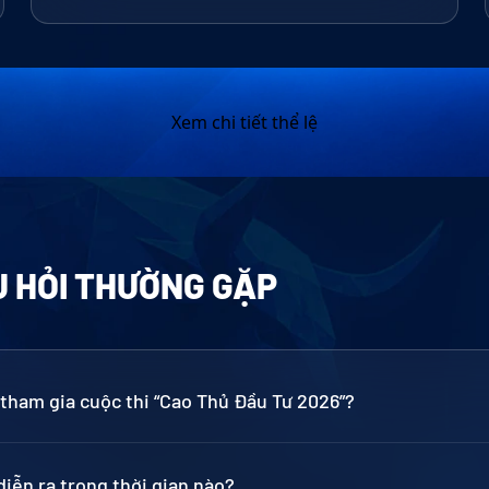
Xem chi tiết thể lệ
U HỎI THƯỜNG GẶP
 tham gia cuộc thi “Cao Thủ Đầu Tư 2026”?
diễn ra trong thời gian nào?