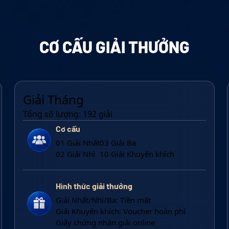
CƠ CẤU GIẢI THƯỞNG
Giải Tháng
Tổng số lượng: 192 giải
Cơ cấu
01 Giải Nhất
03 Giải Ba
02 Giải Nhì
10 Giải Khuyến khích
Hình thức giải thưởng
Giải Nhất/Nhì/Ba: Tiền mặt
Giải Khuyến khích: Voucher hoàn phí
Giấy chứng nhận giải online