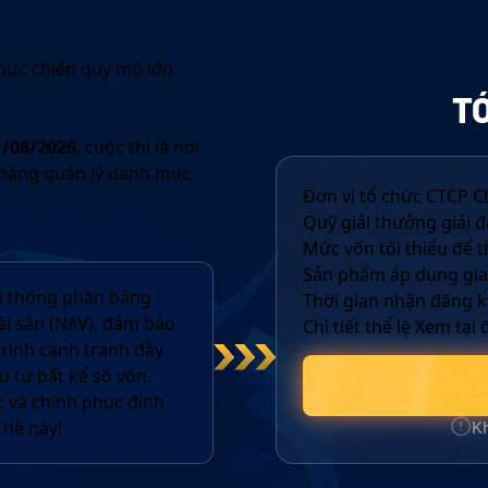
hực chiến quy mô lớn
TÓ
1/08/2026
, cuộc thi là nơi
ỹ năng quản lý danh mục
Đơn vị tổ chức
CTCP C
Quỹ giải thưởng giải 
Mức vốn tối thiểu để 
Sản phẩm áp dụng gia
hệ thống phân bảng
Thời gian nhận đăng k
ài sản (NAV)
, đảm bảo
Chi tiết thể lệ
Xem tại 
trình cạnh tranh đầy
u tư bất kể số vốn.
 và chinh phục đỉnh
 hè này!
Kh