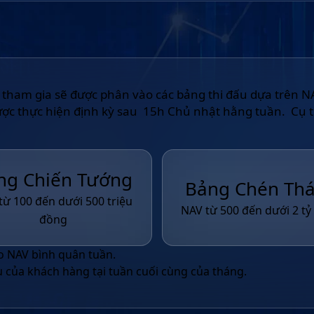
tham gia sẽ được phân vào các bảng thi đấu dựa trên
NA
ợc thực hiện định kỳ sau
15h Chủ nhật hằng tuần
. Cụ 
ng Chiến Tướng
Bảng Chén Th
từ 100 đến dưới 500 triệu
NAV từ 500 đến dưới 2 tỷ
đồng
eo
NAV bình quân tuần.
u của khách hàng
tại tuần cuối cùng của tháng.