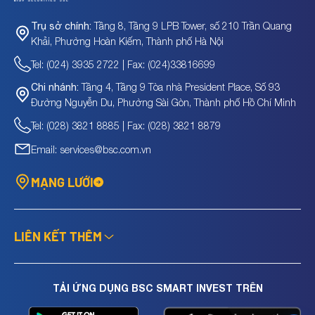
Tầng 8, Tầng 9 LPB Tower, số 210 Trần Quang
Trụ sở chính:
Khải, Phường Hoàn Kiếm, Thành phố Hà Nội
Tel: (024) 3935 2722 | Fax: (024)33816699
Tầng 4, Tầng 9 Tòa nhà President Place, Số 93
Chi nhánh:
Đường Nguyễn Du, Phường Sài Gòn, Thành phố Hồ Chí Minh
Tel: (028) 3821 8885 | Fax: (028) 3821 8879
Email: services@bsc.com.vn
MẠNG LƯỚI
LIÊN KẾT THÊM
TẢI ỨNG DỤNG BSC SMART INVEST TRÊN