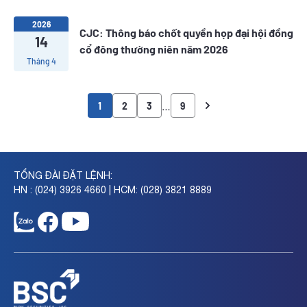
2026
CJC: Thông báo chốt quyền họp đại hội đồng
14
cổ đông thường niên năm 2026
Tháng 4
…
1
2
3
9
TỔNG ĐÀI ĐẶT LỆNH:
HN : (024) 3926 4660 | HCM: (028) 3821 8889