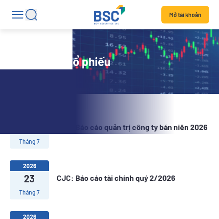
Mở tài khoản
Tin tức mã cổ phiếu
2026
30
CJC: Báo cáo quản trị công ty bán niên 2026
Tháng 7
2026
23
CJC: Báo cáo tài chính quý 2/2026
Tháng 7
2026