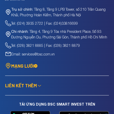
Tầng 8, Tầng 9 LPB Tower, số 210 Trần Quang
Trụ sở chính:
Khải, Phường Hoàn Kiếm, Thành phố Hà Nội
Tel: (024) 3935 2722 | Fax: (024)33816699
Tầng 4, Tầng 9 Tòa nhà President Place, Số 93
Chi nhánh:
Đường Nguyễn Du, Phường Sài Gòn, Thành phố Hồ Chí Minh
Tel: (028) 3821 8885 | Fax: (028) 3821 8879
Email: services@bsc.com.vn
MẠNG LƯỚI
LIÊN KẾT THÊM
TẢI ỨNG DỤNG BSC SMART INVEST TRÊN