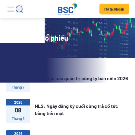
Mở tài khoản
Tin tức mã cổ phiếu
2026
16
HLS: Báo cáo quản trị công ty bán niên 2026
Tháng 7
2026
HLS: Ngày đăng ký cuối cùng trả cổ tức
08
bằng tiền mặt
Tháng 5
2026